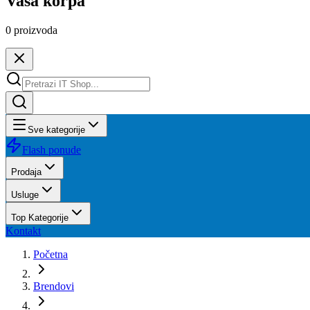
Vaša korpa
0
proizvoda
Sve kategorije
Flash ponude
Prodaja
Usluge
Top Kategorije
Kontakt
Početna
Brendovi