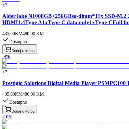
+
7
Alder lake N1008GB+256GBso-dimm*11x SSD-M.2 
HDMI1.4Type A1xType-C data only1xType-CFull fu
435,00
KM
480,00
KM
Dostupno
Dodaj u korpu
-
9
%
+
7
Prestigio Solutions Digital Media Player PSMPC10
435,00
KM
480,00
KM
Dostupno
Dodaj u korpu
-
10
%