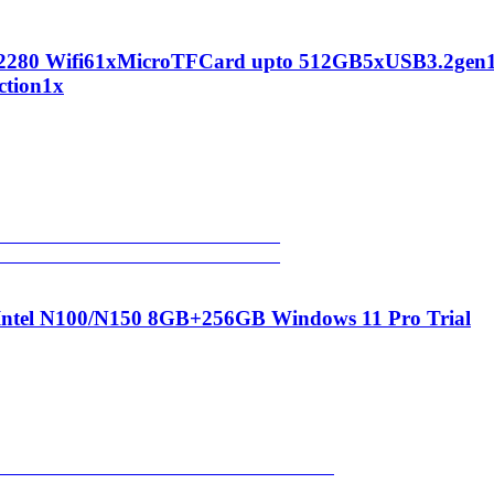
2280 Wifi61xMicroTFCard upto 512GB5xUSB3.2gen
ction1x
0 Intel N100/N150 8GB+256GB Windows 11 Pro Trial