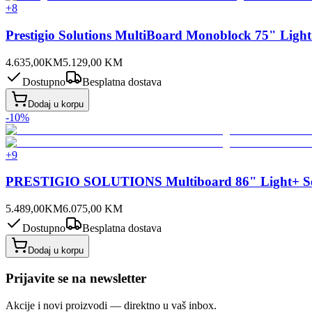
+
8
Prestigio Solutions MultiBoard Monoblock 75" Lig
4.635,00
KM
5.129,00
KM
Dostupno
Besplatna dostava
Dodaj u korpu
-
10
%
+
9
PRESTIGIO SOLUTIONS Multiboard 86" Light+ Ser
5.489,00
KM
6.075,00
KM
Dostupno
Besplatna dostava
Dodaj u korpu
Prijavite se na newsletter
Akcije i novi proizvodi — direktno u vaš inbox.