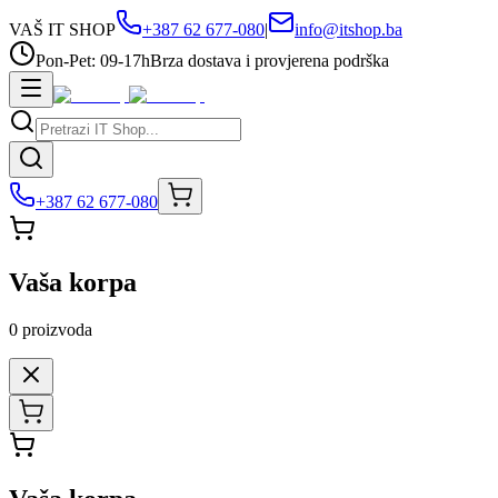
VAŠ IT SHOP
+387 62 677-080
|
info@itshop.ba
Pon-Pet: 09-17h
Brza dostava i provjerena podrška
+387 62 677-080
Vaša korpa
0
proizvoda