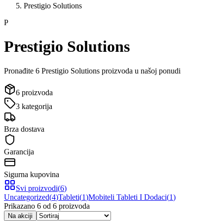
Prestigio Solutions
P
Prestigio Solutions
Pronađite
6
Prestigio Solutions
proizvod
a
u našoj ponudi
6
proizvoda
3
kategorija
Brza dostava
Garancija
Sigurna kupovina
Svi proizvodi
(
6
)
Uncategorized
(
4
)
Tableti
(
1
)
Mobiteli Tableti I Dodaci
(
1
)
Prikazano
6
od
6
proizvoda
Na akciji