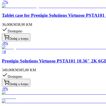
-
7
%
Tablet case for Prestigio Solutions Virtuoso PSTA101 
36,00
KM
38,90
KM
Dostupno
Dodaj u korpu
-
9
%
+
8
Prestigio Solutions Virtuoso PSTA101 10.36" 2K 
349,00
KM
385,00
KM
Dostupno
Dodaj u korpu
-
9
%