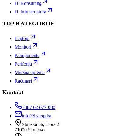
IT Konsulting
IT Infrastruktura
TOP KATEGORIJE
Laptopi
Monitori
Komponente
Periferija
Mrežna oprema
Računari
Kontakt
+387 62 677-080
info@itshop.ba
Stupska bb, Tibra 2
71000
Sarajevo