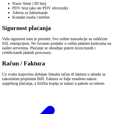
Naziv firme i ID broj
PDV broj (ako ste PDV obveznik)
Adresa za fakturisanje
Kontakt osoba i telefon
Sigurnost plaćanja
Vaša sigurnost nam je prioritet. Sve online transakcije su zaštićene
SSL enkripcijom. Ne čuvamo podatke o vašim platnim karticama na
našim serverima. Plaćanje se obrađuje putem licenciranih i
certificiranih platnih procesora.
Račun / Faktura
Uz svaku kupovinu dobijate fiskalni račun ili fakturu u skladu sa
zakonskim propisima BiH. Faktura se šalje emailom nakon
uspješnog plaćanja, a fizička kopija se nalazi u paketu sa robom.