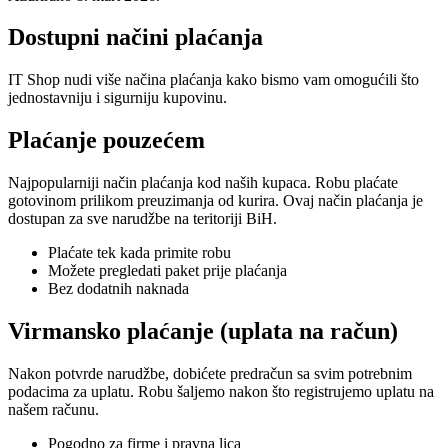
Dostupni načini plaćanja
IT Shop nudi više načina plaćanja kako bismo vam omogućili što
jednostavniju i sigurniju kupovinu.
Plaćanje pouzećem
Najpopularniji način plaćanja kod naših kupaca. Robu plaćate
gotovinom prilikom preuzimanja od kurira. Ovaj način plaćanja je
dostupan za sve narudžbe na teritoriji BiH.
Plaćate tek kada primite robu
Možete pregledati paket prije plaćanja
Bez dodatnih naknada
Virmansko plaćanje (uplata na račun)
Nakon potvrde narudžbe, dobićete predračun sa svim potrebnim
podacima za uplatu. Robu šaljemo nakon što registrujemo uplatu na
našem računu.
Pogodno za firme i pravna lica