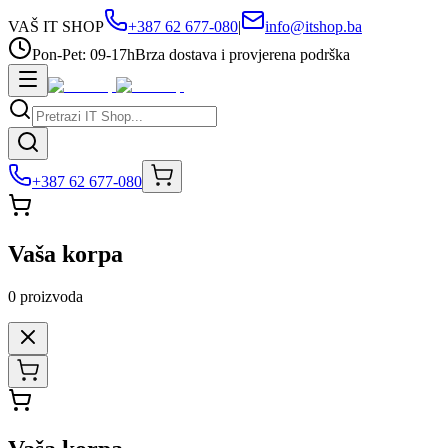
VAŠ IT SHOP
+387 62 677-080
|
info@itshop.ba
Pon-Pet: 09-17h
Brza dostava i provjerena podrška
+387 62 677-080
Vaša korpa
0
proizvoda