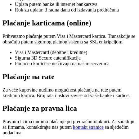
Uplata putem banke ili internet bankarstva
Rok za uplatu: 3 radna dana od izdavanja predračuna
Plaćanje karticama (online)
Prihvatamo plaćanje putem Visa i Mastercard kartica. Transakcije se
obrađuju putem sigurnog platnog sistema sa SSL enkripcijom.
Visa i Mastercard (debitne i kreditne)
Sigurna 3D Secure autentifikacija
Podaci o kartici se ne čuvaju na našim serverima
Plaćanje na rate
Za veće kupovine nudimo mogućnost plaćanja na rate putem
kreditnih kartica. Broj rata i uslovi zavise od vaše banke i kartice.
Plaćanje za pravna lica
Pravnim licima nudimo plaćanje po predračunu/fakturi. Za saradnju
sa firmama, kontaktirajte nas putem
kontakt stranice
sa sljedećim
podacima: