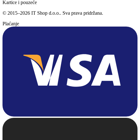
Kartice i pouzeće
©
2015
–
2026
IT Shop d.o.o.
. Sva prava pridržana.
Plaćanje