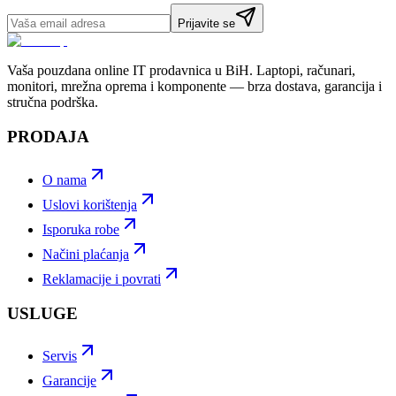
Prijavite se
Vaša pouzdana online IT prodavnica u BiH. Laptopi, računari,
monitori, mrežna oprema i komponente — brza dostava, garancija i
stručna podrška.
PRODAJA
O nama
Uslovi korištenja
Isporuka robe
Načini plaćanja
Reklamacije i povrati
USLUGE
Servis
Garancije