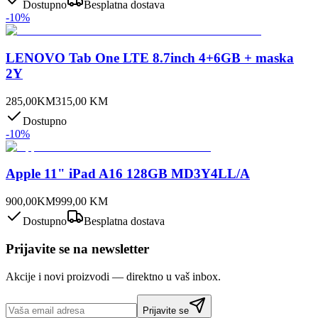
Dostupno
Besplatna dostava
-
10
%
LENOVO Tab One LTE 8.7inch 4+6GB + maska
2Y
285,00
KM
315,00
KM
Dostupno
-
10
%
Apple 11" iPad A16 128GB MD3Y4LL/A
900,00
KM
999,00
KM
Dostupno
Besplatna dostava
Prijavite se na newsletter
Akcije i novi proizvodi — direktno u vaš inbox.
Prijavite se