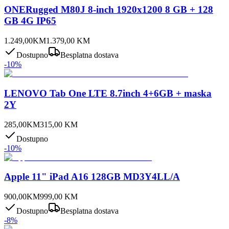
ONERugged M80J 8-inch 1920x1200 8 GB + 128
GB 4G IP65
1.249,00
KM
1.379,00
KM
Dostupno
Besplatna dostava
-
10
%
LENOVO Tab One LTE 8.7inch 4+6GB + maska
2Y
285,00
KM
315,00
KM
Dostupno
-
10
%
Apple 11" iPad A16 128GB MD3Y4LL/A
900,00
KM
999,00
KM
Dostupno
Besplatna dostava
-
8
%