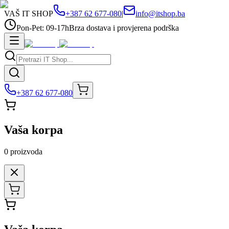
VAŠ IT SHOP
+387 62 677-080
|
info@itshop.ba
Pon-Pet: 09-17h
Brza dostava i provjerena podrška
+387 62 677-080
Vaša korpa
0
proizvoda