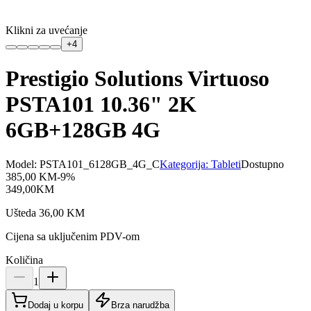
Klikni za uvećanje
+
4
Prestigio Solutions Virtuoso
PSTA101 10.36" 2K
6GB+128GB 4G
Model:
PSTA101_6128GB_4G_C
Kategorija:
Tableti
Dostupno
385,00
KM
-
9
%
349,00
KM
Ušteda
36,00
KM
Cijena sa uključenim PDV-om
Količina
1
Dodaj u korpu
Brza narudžba