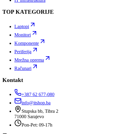
IT Infrastruktura
TOP KATEGORIJE
Laptopi
Monitori
Komponente
Periferija
Mrežna oprema
Računari
Kontakt
+387 62 677-080
info@itshop.ba
Stupska bb, Tibra 2
71000
Sarajevo
Pon-Pet: 09-17h