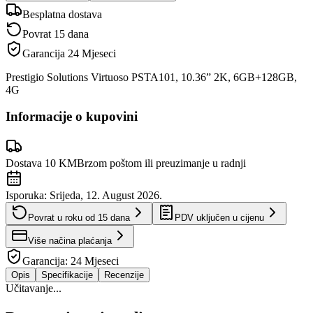
Besplatna dostava
Povrat 15 dana
Garancija
24 Mjeseci
Prestigio Solutions Virtuoso PSTA101, 10.36” 2K, 6GB+128GB,
4G
Informacije o kupovini
Dostava 10 KM
Brzom poštom ili preuzimanje u radnji
Isporuka:
Srijeda, 12. August 2026.
Povrat u roku od
15
dana
PDV uključen u cijenu
Više načina plaćanja
Garancija:
24 Mjeseci
Opis
Specifikacije
Recenzije
Učitavanje...