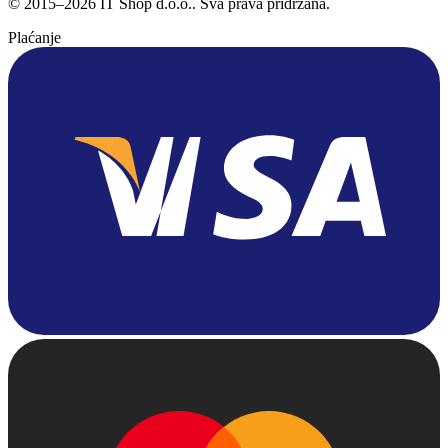
©
2015
–
2026
IT Shop d.o.o.
. Sva prava pridržana.
Plaćanje