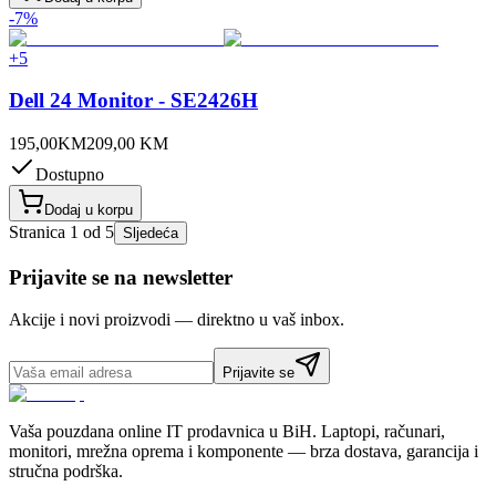
-
7
%
+
5
Dell 24 Monitor - SE2426H
195,00
KM
209,00
KM
Dostupno
Dodaj u korpu
Stranica
1
od
5
Sljedeća
Prijavite se na newsletter
Akcije i novi proizvodi — direktno u vaš inbox.
Prijavite se
Vaša pouzdana online IT prodavnica u BiH. Laptopi, računari,
monitori, mrežna oprema i komponente — brza dostava, garancija i
stručna podrška.