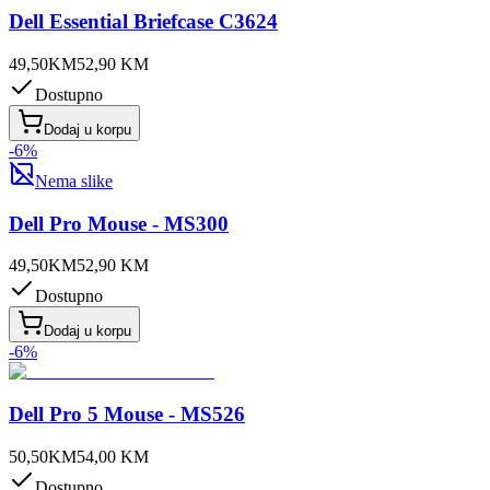
Dell Essential Briefcase C3624
49,50
KM
52,90
KM
Dostupno
Dodaj u korpu
-
6
%
Nema slike
Dell Pro Mouse - MS300
49,50
KM
52,90
KM
Dostupno
Dodaj u korpu
-
6
%
Dell Pro 5 Mouse - MS526
50,50
KM
54,00
KM
Dostupno