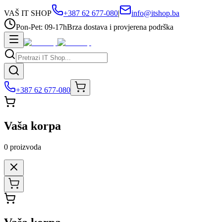
VAŠ IT SHOP
+387 62 677-080
|
info@itshop.ba
Pon-Pet: 09-17h
Brza dostava i provjerena podrška
+387 62 677-080
Vaša korpa
0
proizvoda