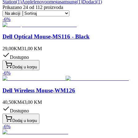
Station
(
1
)
Applelenovoomegasamsung
(
1
)
Dodaci
(
1
)
Prikazano
24
od
112
proizvoda
Na akciji
-
6
%
Dell Optical Mouse-MS116 - Black
29,00
KM
31,00
KM
Dostupno
Dodaj u korpu
-
6
%
Dell Wireless Mouse-WM126
40,50
KM
43,00
KM
Dostupno
Dodaj u korpu
-
6
%