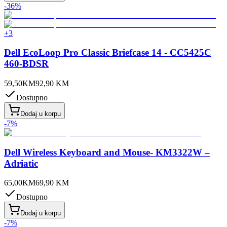
-
36
%
+
3
Dell EcoLoop Pro Classic Briefcase 14 - CC5425C
460-BDSR
59,50
KM
92,90
KM
Dostupno
Dodaj u korpu
-
7
%
Dell Wireless Keyboard and Mouse- KM3322W –
Adriatic
65,00
KM
69,90
KM
Dostupno
Dodaj u korpu
-
7
%