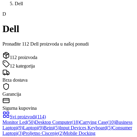
Dell
D
Dell
Pronađite
112
Dell
proizvod
a
u našoj ponudi
112
proizvoda
12
kategorija
Brza dostava
Garancija
Sigurna kupovina
Svi proizvodi
(
114
)
Monitor Led
(
50
)
Desktop Computer
(
18
)
Carrying Case
(
10
)
Business
Laptopi
(
9
)
Laptopi
(
9
)
Beini
(
5
)
Input Devices Keyboard
(
5
)
Consumer
Laptopi
(
3
)
Proljetno Ciscenje
(
2
)
Mobile Docking