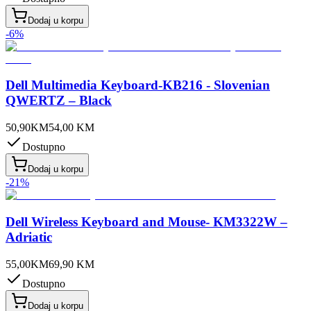
Dodaj u korpu
-
6
%
Dell Multimedia Keyboard-KB216 - Slovenian
QWERTZ – Black
50,90
KM
54,00
KM
Dostupno
Dodaj u korpu
-
21
%
Dell Wireless Keyboard and Mouse- KM3322W –
Adriatic
55,00
KM
69,90
KM
Dostupno
Dodaj u korpu