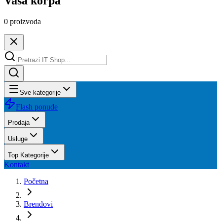
Vaša korpa
0
proizvoda
Sve kategorije
Flash ponude
Prodaja
Usluge
Top Kategorije
Kontakt
Početna
Brendovi