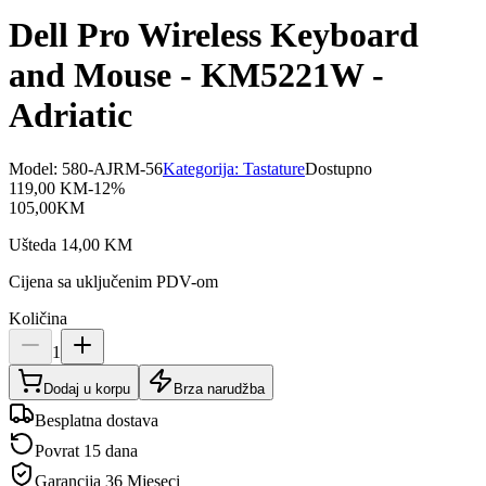
Dell Pro Wireless Keyboard
and Mouse - KM5221W -
Adriatic
Model:
580-AJRM-56
Kategorija:
Tastature
Dostupno
119,00
KM
-
12
%
105,00
KM
Ušteda
14,00
KM
Cijena sa uključenim PDV-om
Količina
1
Dodaj u korpu
Brza narudžba
Besplatna dostava
Povrat 15 dana
Garancija
36 Mjeseci