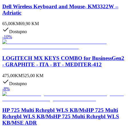
Dell Wireless Keyboard and Mouse- KM3322W –
Adriatic
65,00
KM
69,90
KM
Dostupno
-
10
%
LOGITECH MX KEYS COMBO for BusinessGen2
- GRAPHITE - ITA - BT - MEDITER-412
475,00
KM
525,00
KM
Dostupno
-
8
%
HP 725 Multi Rchrgbl WLS KB/MsHP 725 Multi
Rchrgbl WLS KB/MsHP 725 Multi Rchrgbl WLS
KB/MSE ADR