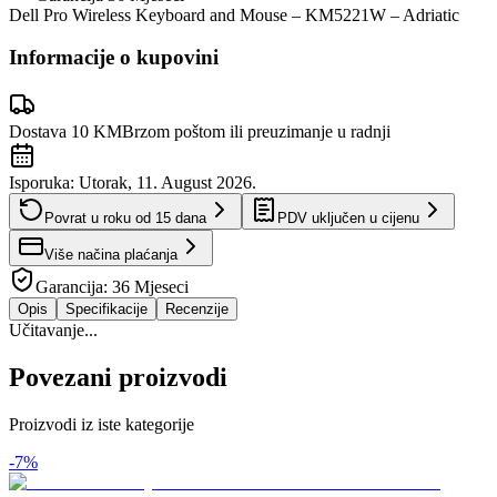
Dell Pro Wireless Keyboard and Mouse – KM5221W – Adriatic
Informacije o kupovini
Dostava 10 KM
Brzom poštom ili preuzimanje u radnji
Isporuka:
Utorak, 11. August 2026.
Povrat u roku od
15
dana
PDV uključen u cijenu
Više načina plaćanja
Garancija:
36 Mjeseci
Opis
Specifikacije
Recenzije
Učitavanje...
Povezani proizvodi
Proizvodi iz iste kategorije
-
7
%