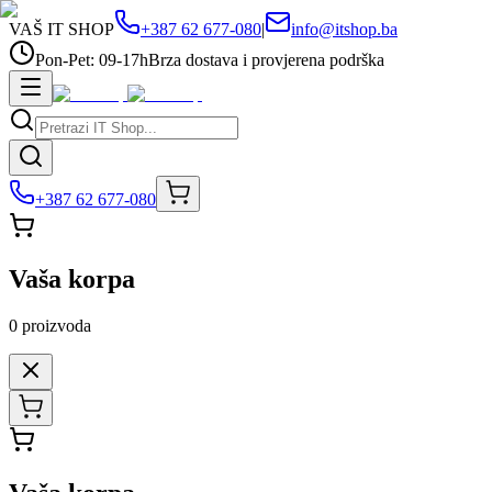
VAŠ IT SHOP
+387 62 677-080
|
info@itshop.ba
Pon-Pet: 09-17h
Brza dostava i provjerena podrška
+387 62 677-080
Vaša korpa
0
proizvoda