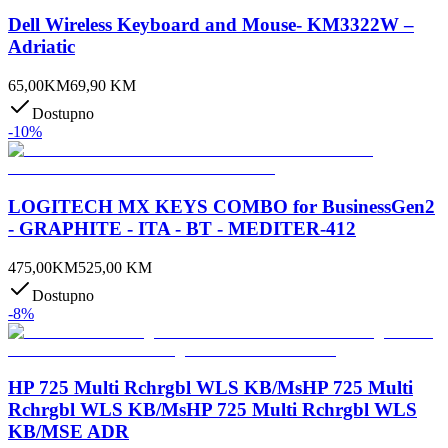
Dell Wireless Keyboard and Mouse- KM3322W –
Adriatic
65,00
KM
69,90
KM
Dostupno
-
10
%
LOGITECH MX KEYS COMBO for BusinessGen2
- GRAPHITE - ITA - BT - MEDITER-412
475,00
KM
525,00
KM
Dostupno
-
8
%
HP 725 Multi Rchrgbl WLS KB/MsHP 725 Multi
Rchrgbl WLS KB/MsHP 725 Multi Rchrgbl WLS
KB/MSE ADR