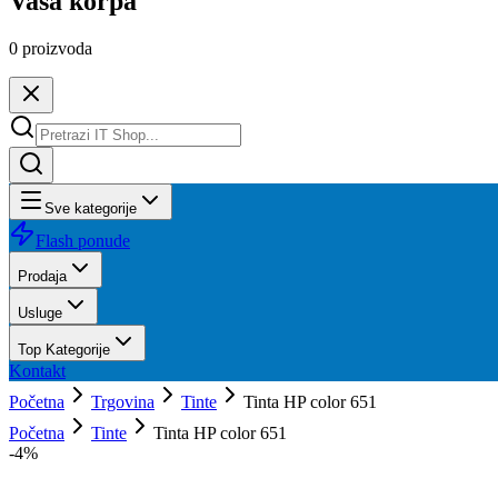
Vaša korpa
0
proizvoda
Sve kategorije
Flash ponude
Prodaja
Usluge
Top Kategorije
Kontakt
Početna
Trgovina
Tinte
Tinta HP color 651
Početna
Tinte
Tinta HP color 651
-
4
%