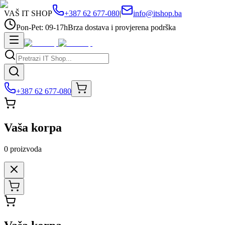
VAŠ IT SHOP
+387 62 677-080
|
info@itshop.ba
Pon-Pet: 09-17h
Brza dostava i provjerena podrška
+387 62 677-080
Vaša korpa
0
proizvoda