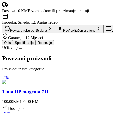
Dostava 10 KM
Brzom poštom ili preuzimanje u radnji
Isporuka:
Srijeda, 12. August 2026.
Povrat u roku od
15
dana
PDV uključen u cijenu
V
Garancija:
12 Mjeseci
Opis
Specifikacije
Recenzije
Učitavanje...
Povezani proizvodi
Proizvodi iz iste kategorije
-
5
%
Tinta HP magenta 711
100,00
KM
105,00
KM
Dostupno