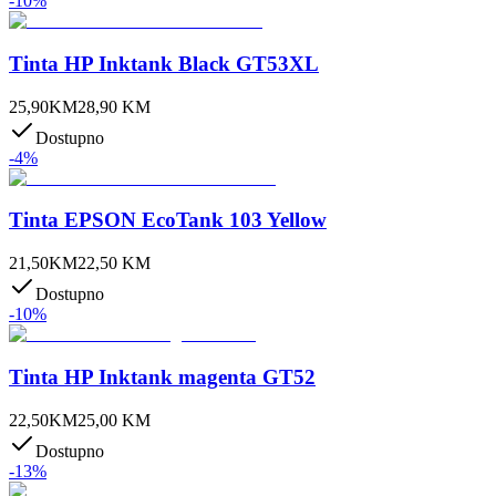
-
10
%
Tinta HP Inktank Black GT53XL
25,90
KM
28,90
KM
Dostupno
-
4
%
Tinta EPSON EcoTank 103 Yellow
21,50
KM
22,50
KM
Dostupno
-
10
%
Tinta HP Inktank magenta GT52
22,50
KM
25,00
KM
Dostupno
-
13
%