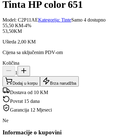
Tinta HP color 651
Model:
C2P11AE
Kategorija:
Tinte
Samo 4 dostupno
55,50
KM
-
4
%
53,50
KM
Ušteda
2,00
KM
Cijena sa uključenim PDV-om
Količina
1
Dodaj u korpu
Brza narudžba
Dostava od 10 KM
Povrat 15 dana
Garancija
12 Mjeseci
Ne
Informacije o kupovini