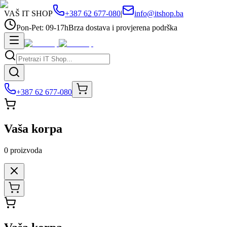
VAŠ IT SHOP
+387 62 677-080
|
info@itshop.ba
Pon-Pet: 09-17h
Brza dostava i provjerena podrška
+387 62 677-080
Vaša korpa
0
proizvoda