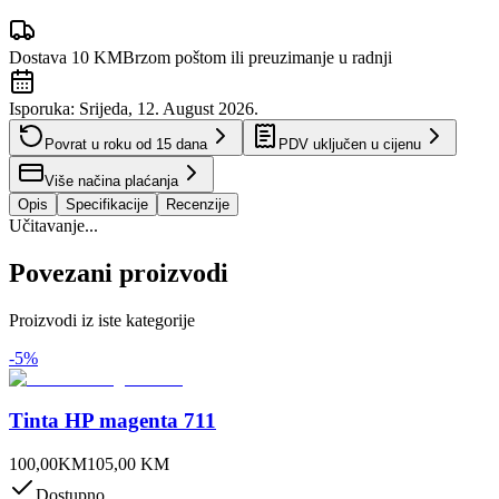
Dostava 10 KM
Brzom poštom ili preuzimanje u radnji
Isporuka:
Srijeda, 12. August 2026.
Povrat u roku od
15
dana
PDV uključen u cijenu
Više načina plaćanja
Opis
Specifikacije
Recenzije
Učitavanje...
Povezani proizvodi
Proizvodi iz iste kategorije
-
5
%
Tinta HP magenta 711
100,00
KM
105,00
KM
Dostupno