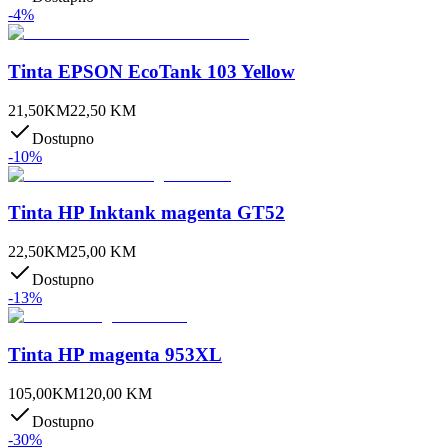
-
4
%
Tinta EPSON EcoTank 103 Yellow
21,50
KM
22,50
KM
Dostupno
-
10
%
Tinta HP Inktank magenta GT52
22,50
KM
25,00
KM
Dostupno
-
13
%
Tinta HP magenta 953XL
105,00
KM
120,00
KM
Dostupno
-
30
%