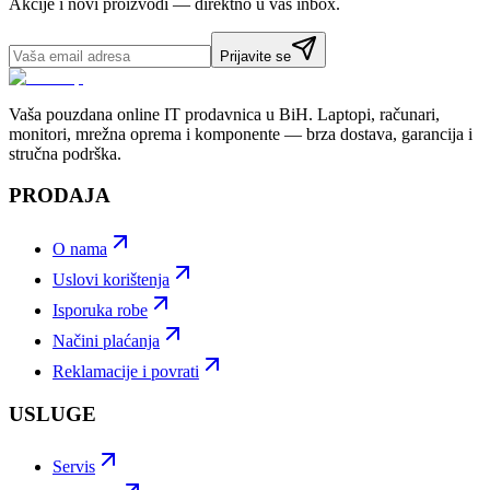
Akcije i novi proizvodi — direktno u vaš inbox.
Prijavite se
Vaša pouzdana online IT prodavnica u BiH. Laptopi, računari,
monitori, mrežna oprema i komponente — brza dostava, garancija i
stručna podrška.
PRODAJA
O nama
Uslovi korištenja
Isporuka robe
Načini plaćanja
Reklamacije i povrati
USLUGE
Servis