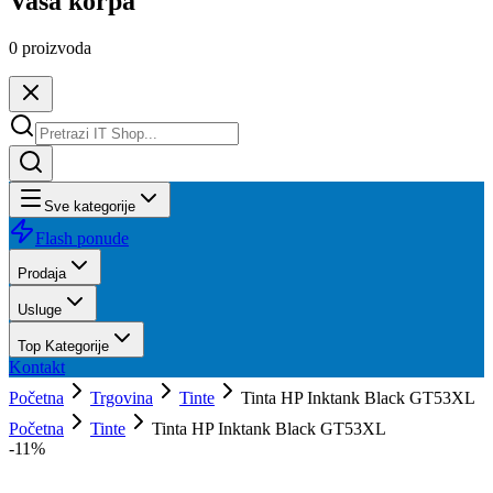
Vaša korpa
0
proizvoda
Sve kategorije
Flash ponude
Prodaja
Usluge
Top Kategorije
Kontakt
Početna
Trgovina
Tinte
Tinta HP Inktank Black GT53XL
Početna
Tinte
Tinta HP Inktank Black GT53XL
-
11
%