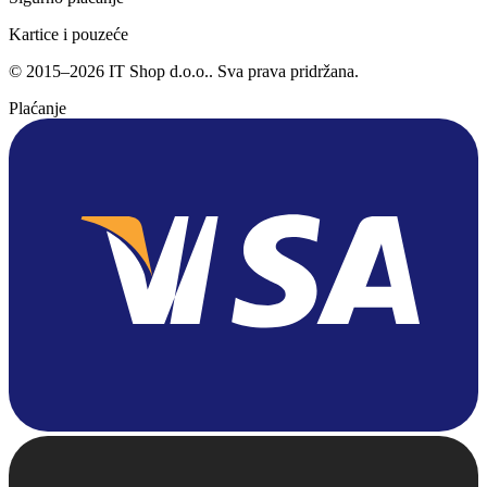
Kartice i pouzeće
©
2015
–
2026
IT Shop d.o.o.
. Sva prava pridržana.
Plaćanje