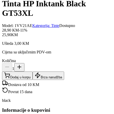
Tinta HP Inktank Black
GT53XL
Model:
1VV21AE
Kategorija:
Tinte
Dostupno
28,90
KM
-
11
%
25,90
KM
Ušteda
3,00
KM
Cijena sa uključenim PDV-om
Količina
1
Dodaj u korpu
Brza narudžba
Dostava od 10 KM
Povrat 15 dana
black
Informacije o kupovini