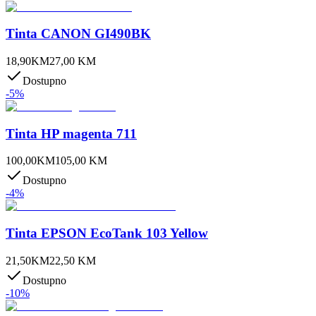
Tinta CANON GI490BK
18,90
KM
27,00
KM
Dostupno
-
5
%
Tinta HP magenta 711
100,00
KM
105,00
KM
Dostupno
-
4
%
Tinta EPSON EcoTank 103 Yellow
21,50
KM
22,50
KM
Dostupno
-
10
%