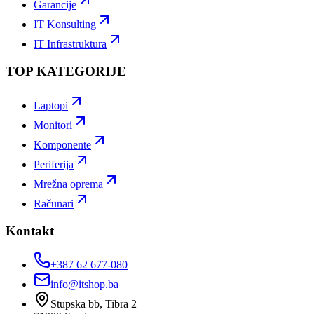
Garancije
IT Konsulting
IT Infrastruktura
TOP KATEGORIJE
Laptopi
Monitori
Komponente
Periferija
Mrežna oprema
Računari
Kontakt
+387 62 677-080
info@itshop.ba
Stupska bb, Tibra 2