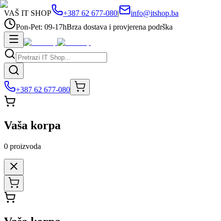
VAŠ IT SHOP
+387 62 677-080
|
info@itshop.ba
Pon-Pet: 09-17h
Brza dostava i provjerena podrška
+387 62 677-080
Vaša korpa
0
proizvoda