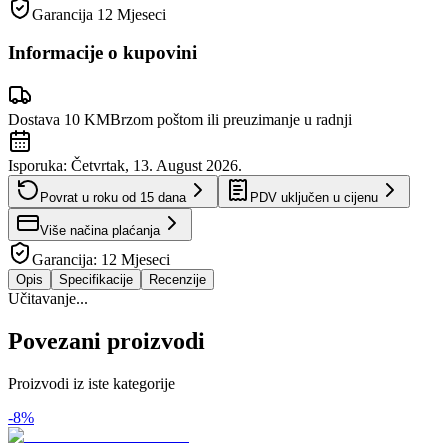
Garancija
12 Mjeseci
Informacije o kupovini
Dostava 10 KM
Brzom poštom ili preuzimanje u radnji
Isporuka:
Četvrtak, 13. August 2026.
Povrat u roku od
15
dana
PDV uključen u cijenu
Više načina plaćanja
Garancija:
12 Mjeseci
Opis
Specifikacije
Recenzije
Učitavanje...
Povezani proizvodi
Proizvodi iz iste kategorije
-
8
%