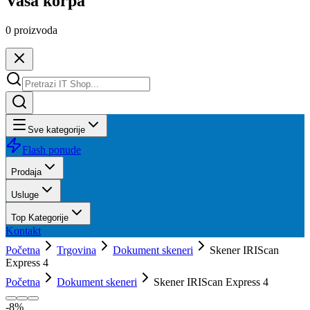
Vaša korpa
0
proizvoda
Sve kategorije
Flash ponude
Prodaja
Usluge
Top Kategorije
Kontakt
Početna
Trgovina
Dokument skeneri
Skener IRIScan
Express 4
Početna
Dokument skeneri
Skener IRIScan Express 4
-
8
%