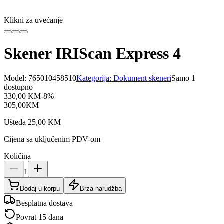
Klikni za uvećanje
Skener IRIScan Express 4
Model:
765010458510
Kategorija:
Dokument skeneri
Samo 1
dostupno
330,00
KM
-
8
%
305,00
KM
Ušteda
25,00
KM
Cijena sa uključenim PDV-om
Količina
1
Dodaj u korpu
Brza narudžba
Besplatna dostava
Povrat 15 dana