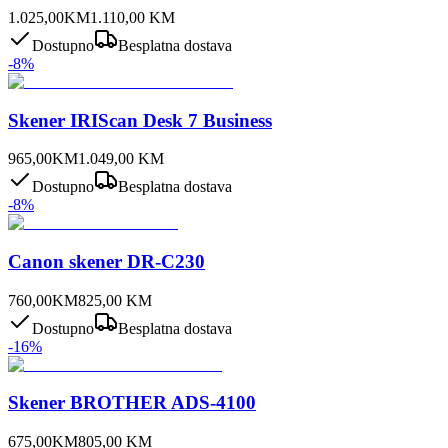
1.025,00
KM
1.110,00
KM
Dostupno
Besplatna dostava
-
8
%
Skener IRIScan Desk 7 Business
965,00
KM
1.049,00
KM
Dostupno
Besplatna dostava
-
8
%
Canon skener DR-C230
760,00
KM
825,00
KM
Dostupno
Besplatna dostava
-
16
%
Skener BROTHER ADS-4100
675,00
KM
805,00
KM