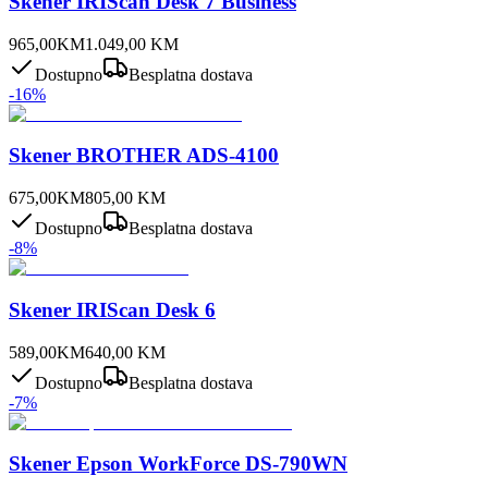
Skener IRIScan Desk 7 Business
965,00
KM
1.049,00
KM
Dostupno
Besplatna dostava
-
16
%
Skener BROTHER ADS-4100
675,00
KM
805,00
KM
Dostupno
Besplatna dostava
-
8
%
Skener IRIScan Desk 6
589,00
KM
640,00
KM
Dostupno
Besplatna dostava
-
7
%
Skener Epson WorkForce DS-790WN