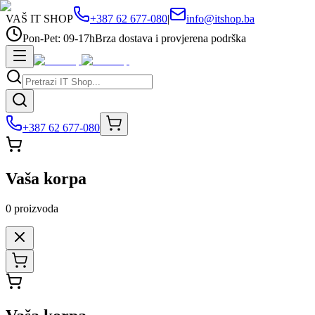
VAŠ IT SHOP
+387 62 677-080
|
info@itshop.ba
Pon-Pet: 09-17h
Brza dostava i provjerena podrška
+387 62 677-080
Vaša korpa
0
proizvoda