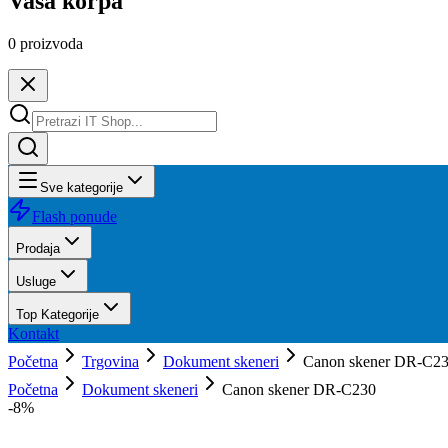
Vaša korpa
0
proizvoda
Sve kategorije
Flash ponude
Prodaja
Usluge
Top Kategorije
Kontakt
Početna
Trgovina
Dokument skeneri
Canon skener DR-C2
Početna
Dokument skeneri
Canon skener DR-C230
-
8
%