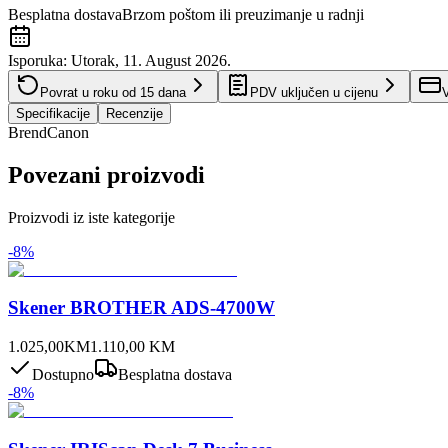
Besplatna dostava
Brzom poštom ili preuzimanje u radnji
Isporuka:
Utorak, 11. August 2026.
Povrat u roku od
15
dana
PDV uključen u cijenu
V
Specifikacije
Recenzije
Brend
Canon
Povezani proizvodi
Proizvodi iz iste kategorije
-
8
%
Skener BROTHER ADS-4700W
1.025,00
KM
1.110,00
KM
Dostupno
Besplatna dostava
-
8
%