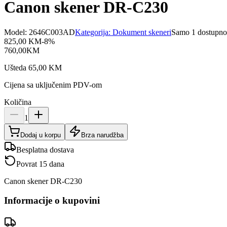
Canon skener DR-C230
Model:
2646C003AD
Kategorija:
Dokument skeneri
Samo 1 dostupno
825,00
KM
-
8
%
760,00
KM
Ušteda
65,00
KM
Cijena sa uključenim PDV-om
Količina
1
Dodaj u korpu
Brza narudžba
Besplatna dostava
Povrat 15 dana
Canon skener DR-C230
Informacije o kupovini