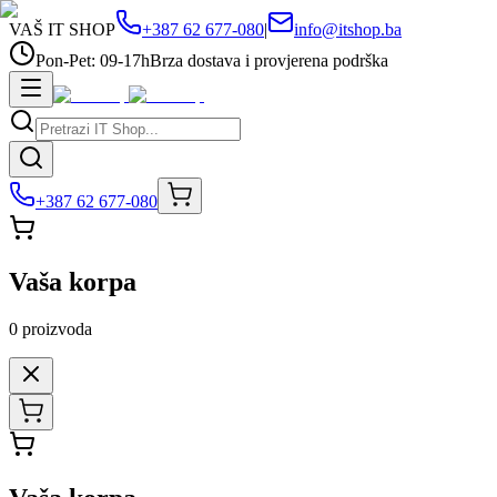
VAŠ IT SHOP
+387 62 677-080
|
info@itshop.ba
Pon-Pet: 09-17h
Brza dostava i provjerena podrška
+387 62 677-080
Vaša korpa
0
proizvoda