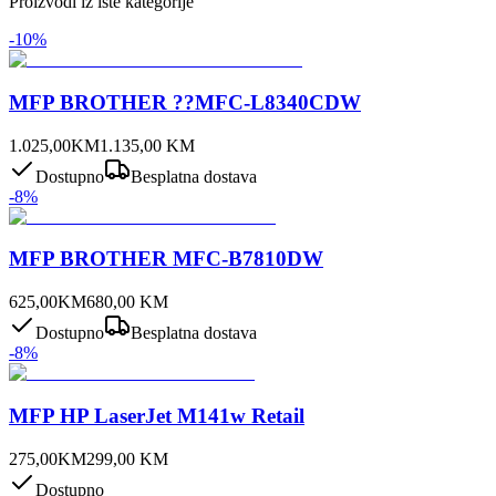
Proizvodi iz iste kategorije
-
10
%
MFP BROTHER ??MFC-L8340CDW
1.025,00
KM
1.135,00
KM
Dostupno
Besplatna dostava
-
8
%
MFP BROTHER MFC-B7810DW
625,00
KM
680,00
KM
Dostupno
Besplatna dostava
-
8
%
MFP HP LaserJet M141w Retail
275,00
KM
299,00
KM
Dostupno