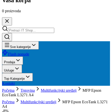
Vaša korpa
0
proizvoda
Sve kategorije
Flash ponude
Prodaja
Usluge
Top Kategorije
Kontakt
Početna
Trgovina
Multifunkcijski uređaji
MFP Epson
EcoTank L3271 A4
Početna
Multifunkcijski uređaji
MFP Epson EcoTank L3271
A4
-
8
%