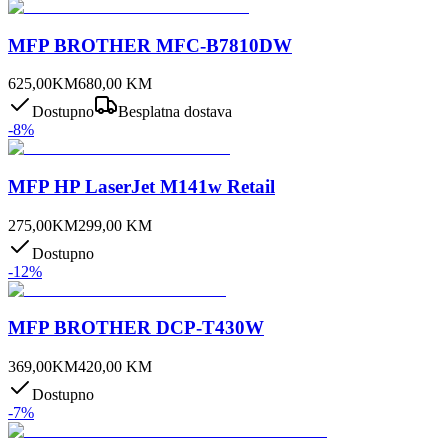
MFP BROTHER MFC-B7810DW
625,00
KM
680,00
KM
Dostupno
Besplatna dostava
-
8
%
MFP HP LaserJet M141w Retail
275,00
KM
299,00
KM
Dostupno
-
12
%
MFP BROTHER DCP-T430W
369,00
KM
420,00
KM
Dostupno
-
7
%