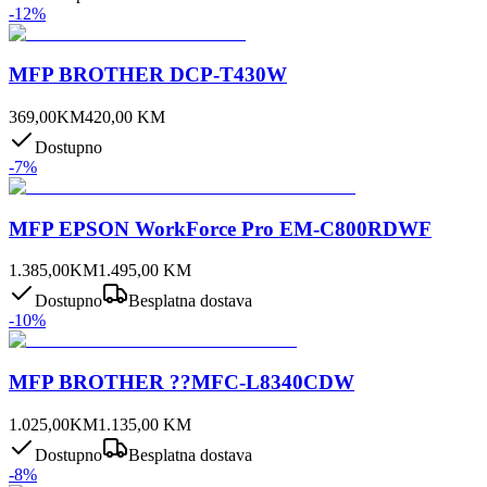
-
12
%
MFP BROTHER DCP-T430W
369,00
KM
420,00
KM
Dostupno
-
7
%
MFP EPSON WorkForce Pro EM-C800RDWF
1.385,00
KM
1.495,00
KM
Dostupno
Besplatna dostava
-
10
%
MFP BROTHER ??MFC-L8340CDW
1.025,00
KM
1.135,00
KM
Dostupno
Besplatna dostava
-
8
%