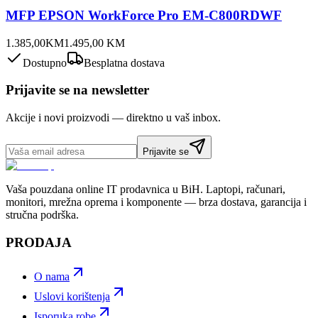
MFP EPSON WorkForce Pro EM-C800RDWF
1.385,00
KM
1.495,00
KM
Dostupno
Besplatna dostava
Prijavite se na newsletter
Akcije i novi proizvodi — direktno u vaš inbox.
Prijavite se
Vaša pouzdana online IT prodavnica u BiH. Laptopi, računari,
monitori, mrežna oprema i komponente — brza dostava, garancija i
stručna podrška.
PRODAJA
O nama
Uslovi korištenja
Isporuka robe