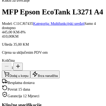
Klikni za uvećanje
MFP Epson EcoTank L3271 A4
Model:
C11CJ67435
Kategorija:
Multifunkcijski uređaji
Samo 4
dostupno
445,00
KM
-
8
%
410,00
KM
Ušteda
35,00
KM
Cijena sa uključenim PDV-om
Količina
1
Dodaj u korpu
Brza narudžba
Besplatna dostava
Povrat 15 dana
Garancija
12 Mjeseci
Ključne specifikacije