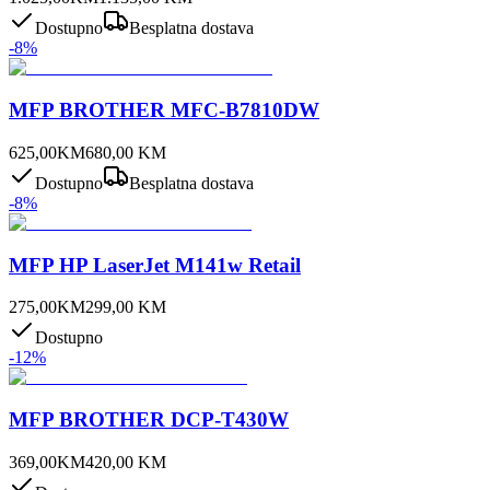
Dostupno
Besplatna dostava
-
8
%
MFP BROTHER MFC-B7810DW
625,00
KM
680,00
KM
Dostupno
Besplatna dostava
-
8
%
MFP HP LaserJet M141w Retail
275,00
KM
299,00
KM
Dostupno
-
12
%
MFP BROTHER DCP-T430W
369,00
KM
420,00
KM