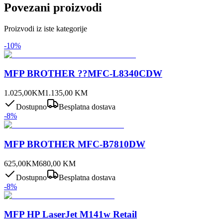
Povezani proizvodi
Proizvodi iz iste kategorije
-
10
%
MFP BROTHER ??MFC-L8340CDW
1.025,00
KM
1.135,00
KM
Dostupno
Besplatna dostava
-
8
%
MFP BROTHER MFC-B7810DW
625,00
KM
680,00
KM
Dostupno
Besplatna dostava
-
8
%
MFP HP LaserJet M141w Retail