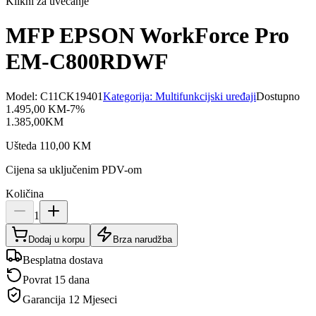
Klikni za uvećanje
MFP EPSON WorkForce Pro
EM-C800RDWF
Model:
C11CK19401
Kategorija:
Multifunkcijski uređaji
Dostupno
1.495,00
KM
-
7
%
1.385,00
KM
Ušteda
110,00
KM
Cijena sa uključenim PDV-om
Količina
1
Dodaj u korpu
Brza narudžba
Besplatna dostava
Povrat 15 dana
Garancija
12 Mjeseci