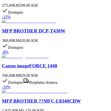
275,00
KM
299,00
KM
Dostupno
-
12
%
MFP BROTHER DCP-T430W
369,00
KM
420,00
KM
Dostupno
-
8
%
Canon imageFORCE 1440
760,00
KM
829,00
KM
Dostupno
Besplatna dostava
-
10
%
MFP BROTHER ??MFC-L8340CDW
1.025,00
KM
1.135,00
KM