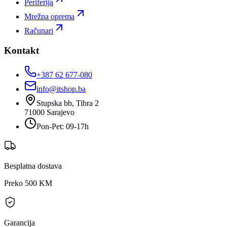
Periferija
Mrežna oprema
Računari
Kontakt
+387 62 677-080
info@itshop.ba
Stupska bb, Tibra 2
71000
Sarajevo
Pon-Pet: 09-17h
Besplatna dostava
Preko 500 KM
Garancija