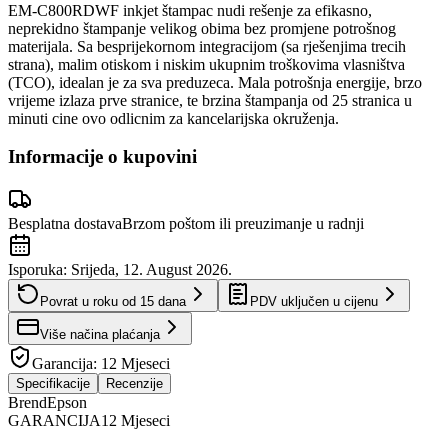
EM-C800RDWF inkjet štampac nudi rešenje za efikasno,
neprekidno štampanje velikog obima bez promjene potrošnog
materijala. Sa besprijekornom integracijom (sa rješenjima trecih
strana), malim otiskom i niskim ukupnim troškovima vlasništva
(TCO), idealan je za sva preduzeca. Mala potrošnja energije, brzo
vrijeme izlaza prve stranice, te brzina štampanja od 25 stranica u
minuti cine ovo odlicnim za kancelarijska okruženja.
Informacije o kupovini
Besplatna dostava
Brzom poštom ili preuzimanje u radnji
Isporuka:
Srijeda, 12. August 2026.
Povrat u roku od
15
dana
PDV uključen u cijenu
Više načina plaćanja
Garancija:
12 Mjeseci
Specifikacije
Recenzije
Brend
Epson
GARANCIJA
12 Mjeseci