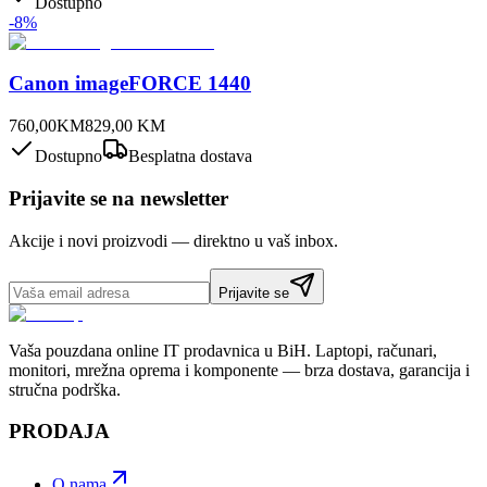
Dostupno
-
8
%
Canon imageFORCE 1440
760,00
KM
829,00
KM
Dostupno
Besplatna dostava
Prijavite se na newsletter
Akcije i novi proizvodi — direktno u vaš inbox.
Prijavite se
Vaša pouzdana online IT prodavnica u BiH. Laptopi, računari,
monitori, mrežna oprema i komponente — brza dostava, garancija i
stručna podrška.
PRODAJA
O nama