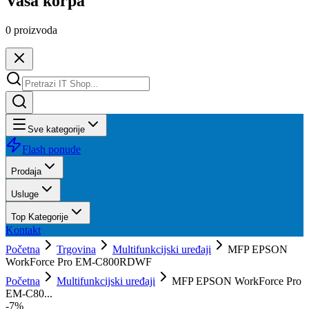
Vaša korpa
0
proizvoda
Sve kategorije
Flash ponude
Prodaja
Usluge
Top Kategorije
Kontakt
Početna
Trgovina
Multifunkcijski uređaji
MFP EPSON
WorkForce Pro EM-C800RDWF
Početna
Multifunkcijski uređaji
MFP EPSON WorkForce Pro
EM-C80...
-
7
%