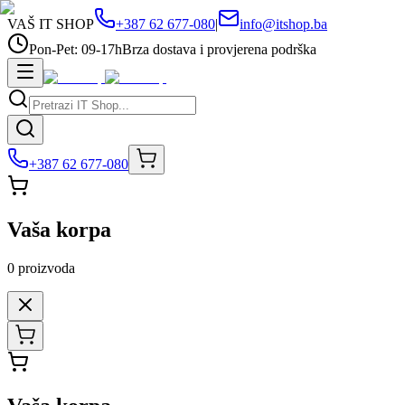
VAŠ IT SHOP
+387 62 677-080
|
info@itshop.ba
Pon-Pet: 09-17h
Brza dostava i provjerena podrška
+387 62 677-080
Vaša korpa
0
proizvoda