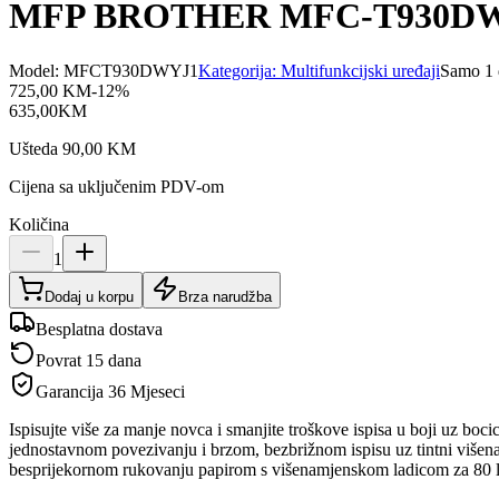
MFP BROTHER MFC-T930D
Model:
MFCT930DWYJ1
Kategorija:
Multifunkcijski uređaji
Samo 1 
725,00
KM
-
12
%
635,00
KM
Ušteda
90,00
KM
Cijena sa uključenim PDV-om
Količina
1
Dodaj u korpu
Brza narudžba
Besplatna dostava
Povrat 15 dana
Garancija
36 Mjeseci
Ispisujte više za manje novca i smanjite troškove ispisa u boji uz bocic
jednostavnom povezivanju i brzom, bezbrižnom ispisu uz tintni višena
besprijekornom rukovanju papirom s višenamjenskom ladicom za 80 l