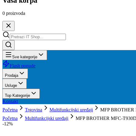
Vaša korpa
0
proizvoda
Sve kategorije
Flash ponude
Prodaja
Usluge
Top Kategorije
Kontakt
Početna
Trgovina
Multifunkcijski uređaji
MFP BROTHER 
Početna
Multifunkcijski uređaji
MFP BROTHER MFC-T930
-
12
%