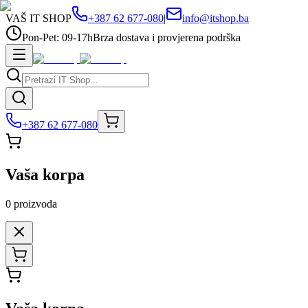
VAŠ IT SHOP
+387 62 677-080
|
info@itshop.ba
Pon-Pet: 09-17h
Brza dostava i provjerena podrška
+387 62 677-080
Vaša korpa
0
proizvoda