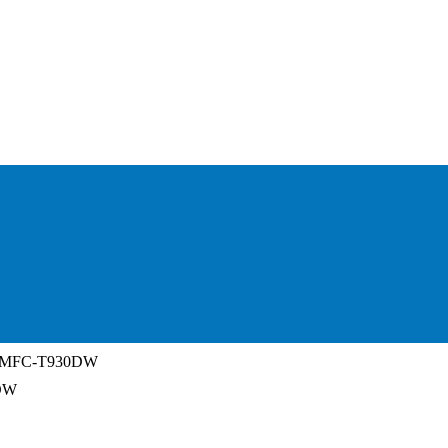
MFC-T930DW
DW