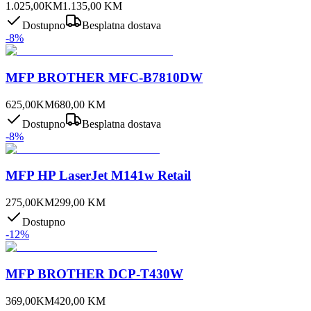
1.025,00
KM
1.135,00
KM
Dostupno
Besplatna dostava
-
8
%
MFP BROTHER MFC-B7810DW
625,00
KM
680,00
KM
Dostupno
Besplatna dostava
-
8
%
MFP HP LaserJet M141w Retail
275,00
KM
299,00
KM
Dostupno
-
12
%
MFP BROTHER DCP-T430W
369,00
KM
420,00
KM