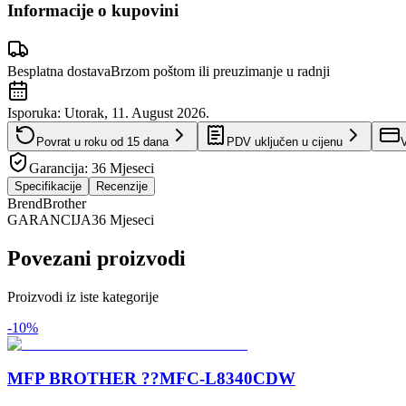
Informacije o kupovini
Besplatna dostava
Brzom poštom ili preuzimanje u radnji
Isporuka:
Utorak, 11. August 2026.
Povrat u roku od
15
dana
PDV uključen u cijenu
V
Garancija:
36 Mjeseci
Specifikacije
Recenzije
Brend
Brother
GARANCIJA
36 Mjeseci
Povezani proizvodi
Proizvodi iz iste kategorije
-
10
%
MFP BROTHER ??MFC-L8340CDW