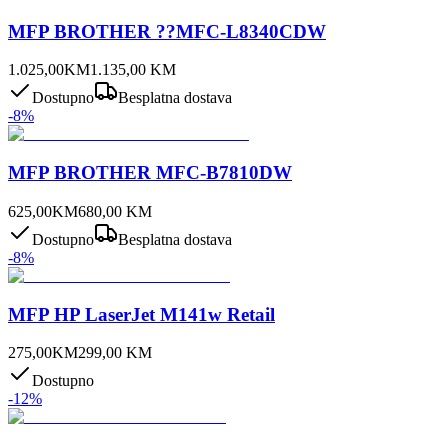
MFP BROTHER ??MFC-L8340CDW
1.025,00
KM
1.135,00
KM
Dostupno
Besplatna dostava
-
8
%
MFP BROTHER MFC-B7810DW
625,00
KM
680,00
KM
Dostupno
Besplatna dostava
-
8
%
MFP HP LaserJet M141w Retail
275,00
KM
299,00
KM
Dostupno
-
12
%