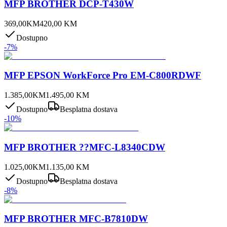
MFP BROTHER DCP-T430W
369,00
KM
420,00
KM
Dostupno
-
7
%
MFP EPSON WorkForce Pro EM-C800RDWF
1.385,00
KM
1.495,00
KM
Dostupno
Besplatna dostava
-
10
%
MFP BROTHER ??MFC-L8340CDW
1.025,00
KM
1.135,00
KM
Dostupno
Besplatna dostava
-
8
%
MFP BROTHER MFC-B7810DW