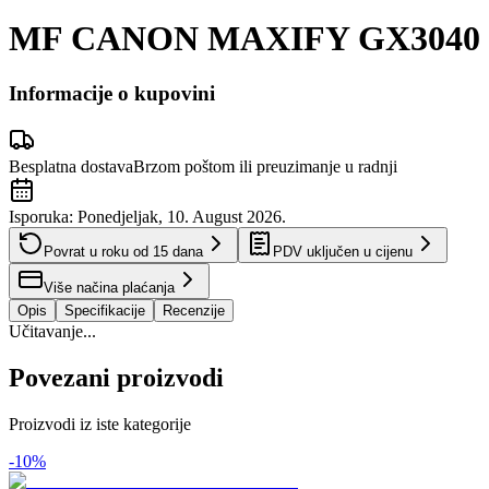
MF CANON MAXIFY GX3040
Informacije o kupovini
Besplatna dostava
Brzom poštom ili preuzimanje u radnji
Isporuka:
Ponedjeljak, 10. August 2026.
Povrat u roku od
15
dana
PDV uključen u cijenu
Više načina plaćanja
Opis
Specifikacije
Recenzije
Učitavanje...
Povezani proizvodi
Proizvodi iz iste kategorije
-
10
%