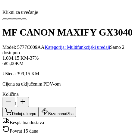
Klikni za uvećanje
MF CANON MAXIFY GX3040
Model:
5777C009AA
Kategorija:
Multifunkcijski uređaji
Samo 2
dostupno
1.084,15
KM
-
37
%
685,00
KM
Ušteda
399,15
KM
Cijena sa uključenim PDV-om
Količina
1
Dodaj u korpu
Brza narudžba
Besplatna dostava
Povrat 15 dana