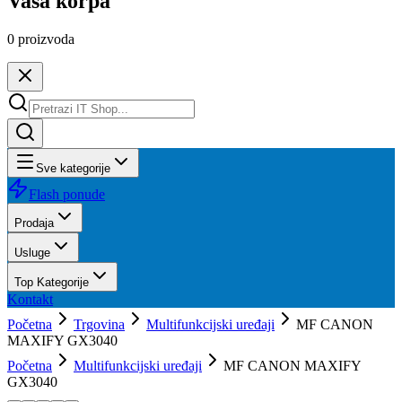
Vaša korpa
0
proizvoda
Sve kategorije
Flash ponude
Prodaja
Usluge
Top Kategorije
Kontakt
Početna
Trgovina
Multifunkcijski uređaji
MF CANON
MAXIFY GX3040
Početna
Multifunkcijski uređaji
MF CANON MAXIFY
GX3040