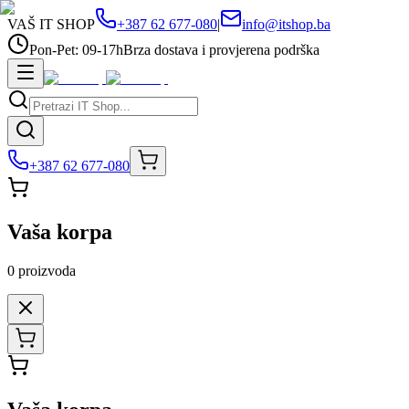
VAŠ IT SHOP
+387 62 677-080
|
info@itshop.ba
Pon-Pet: 09-17h
Brza dostava i provjerena podrška
+387 62 677-080
Vaša korpa
0
proizvoda