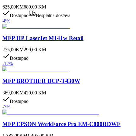
625,00
KM
680,00
KM
Dostupno
Besplatna dostava
-
8
%
MFP HP LaserJet M141w Retail
275,00
KM
299,00
KM
Dostupno
-
12
%
MFP BROTHER DCP-T430W
369,00
KM
420,00
KM
Dostupno
-
7
%
MFP EPSON WorkForce Pro EM-C800RDWF
1.385,00
KM
1.495,00
KM