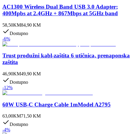
AC1300 Wireless Dual Band USB 3.0 Adapter;
400Mpbs at 2.4GHz + 867Mbps at 5GHz band
58,50
KM
84,90
KM
Dostupno
-
6
%
Trust produžni kabl-zaštita 6 utičnica, prenaponska
zaštita
46,90
KM
49,90
KM
Dostupno
-
12
%
60W USB-C Charge Cable 1mModel A2795
63,00
KM
71,50
KM
Dostupno
-
4
%