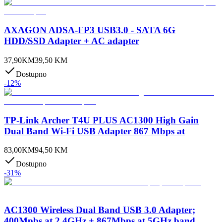
AXAGON ADSA-FP3 USB3.0 - SATA 6G
HDD/SSD Adapter + AC adapter
37,90
KM
39,50
KM
Dostupno
-
12
%
TP-Link Archer T4U PLUS AC1300 High Gain
Dual Band Wi-Fi USB Adapter 867 Mbps at
83,00
KM
94,50
KM
Dostupno
-
31
%
AC1300 Wireless Dual Band USB 3.0 Adapter;
400Mpbs at 2.4GHz + 867Mbps at 5GHz band