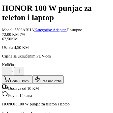
HONOR 100 W punjac za
telefon i laptop
Model:
5503ABHA
Kategorija:
Adapteri
Dostupno
72,00
KM
-
7
%
67,50
KM
Ušteda
4,50
KM
Cijena sa uključenim PDV-om
Količina
1
Dodaj u korpu
Brza narudžba
Dostava od 10 KM
Povrat 15 dana
HONOR 100 W punjac za telefon i laptop