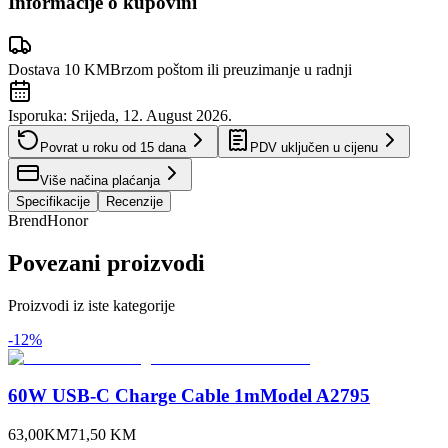
Informacije o kupovini
Dostava 10 KM
Brzom poštom ili preuzimanje u radnji
Isporuka:
Srijeda, 12. August 2026.
Povrat u roku od
15
dana
PDV uključen u cijenu
Više načina plaćanja
Specifikacije
Recenzije
Brend
Honor
Povezani proizvodi
Proizvodi iz iste kategorije
-
12
%
60W USB-C Charge Cable 1mModel A2795
63,00
KM
71,50
KM