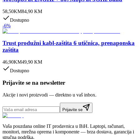
58,50
KM
84,90
KM
Dostupno
-
6
%
Trust produžni kabl-zaštita 6 utičnica, prenaponska
zaštita
46,90
KM
49,90
KM
Dostupno
Prijavite se na newsletter
Akcije i novi proizvodi — direktno u vaš inbox.
Prijavite se
Vaša pouzdana online IT prodavnica u BiH. Laptopi, računari,
monitori, mrežna oprema i komponente — brza dostava, garancija i
stručna podrška.