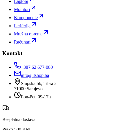
Laptopi
Monitori
Komponente
Periferija
Mrežna oprema
Računari
Kontakt
+387 62 677-080
info@itshop.ba
Stupska bb, Tibra 2
71000
Sarajevo
Pon-Pet: 09-17h
Besplatna dostava
Preko 500 KM