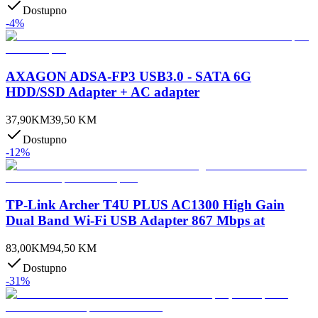
Dostupno
-
4
%
AXAGON ADSA-FP3 USB3.0 - SATA 6G
HDD/SSD Adapter + AC adapter
37,90
KM
39,50
KM
Dostupno
-
12
%
TP-Link Archer T4U PLUS AC1300 High Gain
Dual Band Wi-Fi USB Adapter 867 Mbps at
83,00
KM
94,50
KM
Dostupno
-
31
%