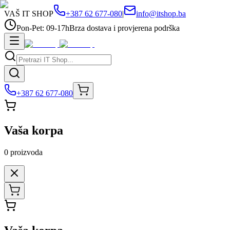
VAŠ IT SHOP
+387 62 677-080
|
info@itshop.ba
Pon-Pet: 09-17h
Brza dostava i provjerena podrška
+387 62 677-080
Vaša korpa
0
proizvoda