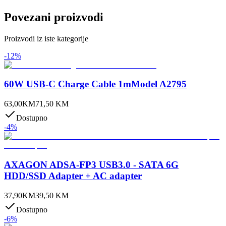
Povezani proizvodi
Proizvodi iz iste kategorije
-
12
%
60W USB-C Charge Cable 1mModel A2795
63,00
KM
71,50
KM
Dostupno
-
4
%
AXAGON ADSA-FP3 USB3.0 - SATA 6G
HDD/SSD Adapter + AC adapter
37,90
KM
39,50
KM
Dostupno
-
6
%