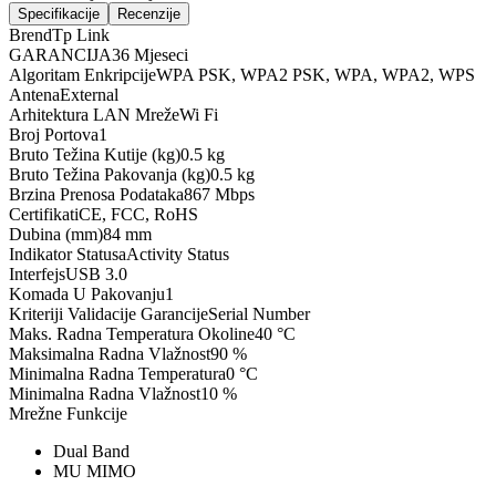
Specifikacije
Recenzije
Brend
Tp Link
GARANCIJA
36 Mjeseci
Algoritam Enkripcije
WPA PSK, WPA2 PSK, WPA, WPA2, WPS
Antena
External
Arhitektura LAN Mreže
Wi Fi
Broj Portova
1
Bruto Težina Kutije (kg)
0.5 kg
Bruto Težina Pakovanja (kg)
0.5 kg
Brzina Prenosa Podataka
867 Mbps
Certifikati
CE, FCC, RoHS
Dubina (mm)
84 mm
Indikator Statusa
Activity Status
Interfejs
USB 3.0
Komada U Pakovanju
1
Kriteriji Validacije Garancije
Serial Number
Maks. Radna Temperatura Okoline
40 °C
Maksimalna Radna Vlažnost
90 %
Minimalna Radna Temperatura
0 °C
Minimalna Radna Vlažnost
10 %
Mrežne Funkcije
Dual Band
MU MIMO