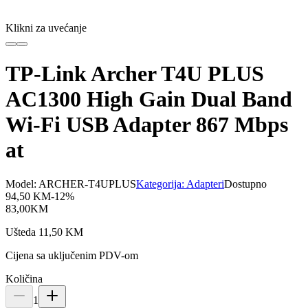
Klikni za uvećanje
TP-Link Archer T4U PLUS
AC1300 High Gain Dual Band
Wi-Fi USB Adapter 867 Mbps
at
Model:
ARCHER-T4UPLUS
Kategorija:
Adapteri
Dostupno
94,50
KM
-
12
%
83,00
KM
Ušteda
11,50
KM
Cijena sa uključenim PDV-om
Količina
1