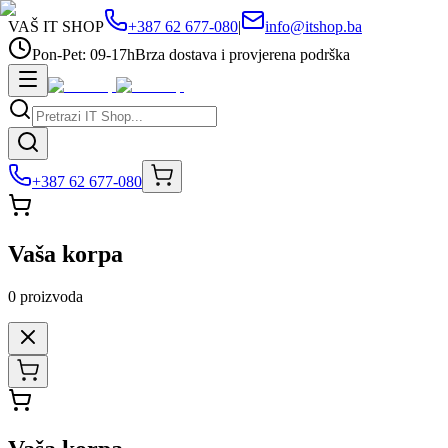
VAŠ IT SHOP
+387 62 677-080
|
info@itshop.ba
Pon-Pet: 09-17h
Brza dostava i provjerena podrška
+387 62 677-080
Vaša korpa
0
proizvoda