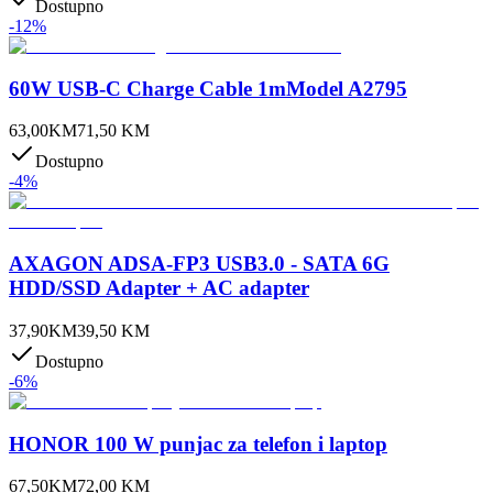
Dostupno
-
12
%
60W USB-C Charge Cable 1mModel A2795
63,00
KM
71,50
KM
Dostupno
-
4
%
AXAGON ADSA-FP3 USB3.0 - SATA 6G
HDD/SSD Adapter + AC adapter
37,90
KM
39,50
KM
Dostupno
-
6
%
HONOR 100 W punjac za telefon i laptop
67,50
KM
72,00
KM