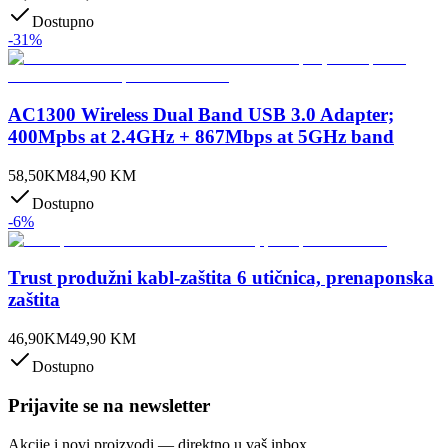
Dostupno
-
31
%
AC1300 Wireless Dual Band USB 3.0 Adapter;
400Mpbs at 2.4GHz + 867Mbps at 5GHz band
58,50
KM
84,90
KM
Dostupno
-
6
%
Trust produžni kabl-zaštita 6 utičnica, prenaponska
zaštita
46,90
KM
49,90
KM
Dostupno
Prijavite se na newsletter
Akcije i novi proizvodi — direktno u vaš inbox.