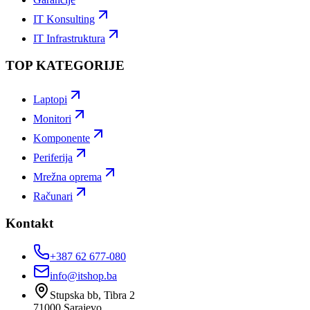
IT Konsulting
IT Infrastruktura
TOP KATEGORIJE
Laptopi
Monitori
Komponente
Periferija
Mrežna oprema
Računari
Kontakt
+387 62 677-080
info@itshop.ba
Stupska bb, Tibra 2
71000
Sarajevo