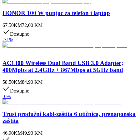
HONOR 100 W punjac za telefon i laptop
67,50
KM
72,00
KM
Dostupno
-
31
%
AC1300 Wireless Dual Band USB 3.0 Adapter;
400Mpbs at 2.4GHz + 867Mbps at 5GHz band
58,50
KM
84,90
KM
Dostupno
-
6
%
Trust produžni kabl-zaštita 6 utičnica, prenaponska
zaštita
46,90
KM
49,90
KM