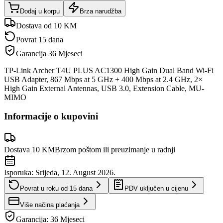
Dodaj u korpu
Brza narudžba
Dostava od 10 KM
Povrat 15 dana
Garancija
36 Mjeseci
TP-Link Archer T4U PLUS AC1300 High Gain Dual Band Wi-Fi
USB Adapter, 867 Mbps at 5 GHz + 400 Mbps at 2.4 GHz, 2×
High Gain External Antennas, USB 3.0, Extension Cable, MU-
MIMO
Informacije o kupovini
Dostava 10 KM
Brzom poštom ili preuzimanje u radnji
Isporuka:
Srijeda, 12. August 2026.
Povrat u roku od
15
dana
PDV uključen u cijenu
Više načina plaćanja
Garancija:
36 Mjeseci