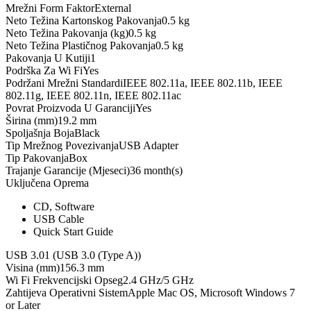
Mrežni Form Faktor
External
Neto Težina Kartonskog Pakovanja
0.5 kg
Neto Težina Pakovanja (kg)
0.5 kg
Neto Težina Plastičnog Pakovanja
0.5 kg
Pakovanja U Kutiji
1
Podrška Za Wi Fi
Yes
Podržani Mrežni Standardi
IEEE 802.11a, IEEE 802.11b, IEEE
802.11g, IEEE 802.11n, IEEE 802.11ac
Povrat Proizvoda U Garanciji
Yes
Širina (mm)
19.2 mm
Spoljašnja Boja
Black
Tip Mrežnog Povezivanja
USB Adapter
Tip Pakovanja
Box
Trajanje Garancije (Mjeseci)
36 month(s)
Uključena Oprema
CD, Software
USB Cable
Quick Start Guide
USB 3.0
1 (USB 3.0 (Type A))
Visina (mm)
156.3 mm
Wi Fi Frekvencijski Opseg
2.4 GHz/5 GHz
Zahtijeva Operativni Sistem
Apple Mac OS, Microsoft Windows 7
or Later