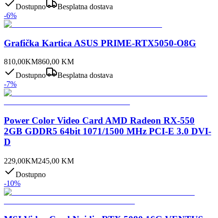
Dostupno
Besplatna dostava
-
6
%
Grafička Kartica ASUS PRIME-RTX5050-O8G
810,00
KM
860,00
KM
Dostupno
Besplatna dostava
-
7
%
Power Color Video Card AMD Radeon RX-550
2GB GDDR5 64bit 1071/1500 MHz PCI-E 3.0 DVI-
D
229,00
KM
245,00
KM
Dostupno
-
10
%