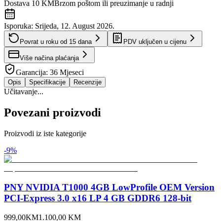
Dostava 10 KM
Brzom poštom ili preuzimanje u radnji
Isporuka:
Srijeda, 12. August 2026.
Povrat u roku od
15
dana
PDV uključen u cijenu
Više načina plaćanja
Garancija:
36 Mjeseci
Opis
Specifikacije
Recenzije
Učitavanje...
Povezani proizvodi
Proizvodi iz iste kategorije
-
9
%
PNY NVIDIA T1000 4GB LowProfile OEM Version
PCI-Express 3.0 x16 LP 4 GB GDDR6 128-bit
999,00
KM
1.100,00
KM