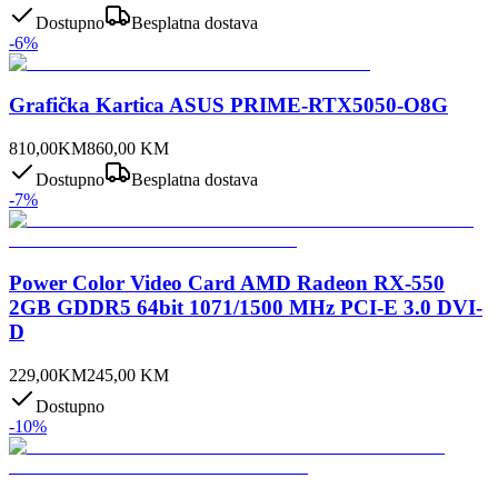
Dostupno
Besplatna dostava
-
6
%
Grafička Kartica ASUS PRIME-RTX5050-O8G
810,00
KM
860,00
KM
Dostupno
Besplatna dostava
-
7
%
Power Color Video Card AMD Radeon RX-550
2GB GDDR5 64bit 1071/1500 MHz PCI-E 3.0 DVI-
D
229,00
KM
245,00
KM
Dostupno
-
10
%