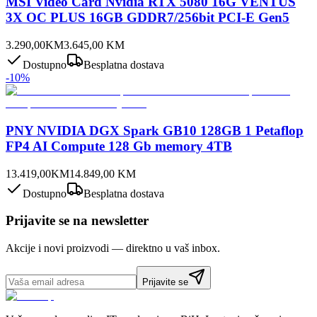
MSI Video Card Nvidia RTX 5080 16G VENTUS
3X OC PLUS 16GB GDDR7/256bit PCI-E Gen5
3.290,00
KM
3.645,00
KM
Dostupno
Besplatna dostava
-
10
%
PNY NVIDIA DGX Spark GB10 128GB 1 Petaflop
FP4 AI Compute 128 Gb memory 4TB
13.419,00
KM
14.849,00
KM
Dostupno
Besplatna dostava
Prijavite se na newsletter
Akcije i novi proizvodi — direktno u vaš inbox.
Prijavite se