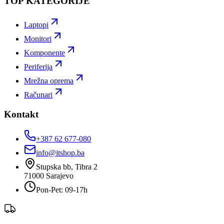
TOP KATEGORIJE
Laptopi
Monitori
Komponente
Periferija
Mrežna oprema
Računari
Kontakt
+387 62 677-080
info@itshop.ba
Stupska bb, Tibra 2
71000
Sarajevo
Pon-Pet: 09-17h