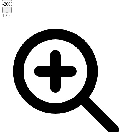
-
20
%
1
/
2