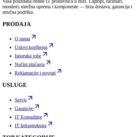
Vaša pouzdana online IT prodavnica u BiH. Laptopi, računari,
monitori, mrežna oprema i komponente — brza dostava, garancija i
stručna podrška.
PRODAJA
O nama
Uslovi korištenja
Isporuka robe
Načini plaćanja
Reklamacije i povrati
USLUGE
Servis
Garancije
IT Konsulting
IT Infrastruktura