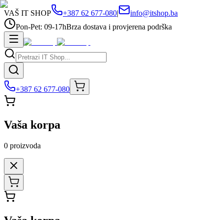
VAŠ IT SHOP
+387 62 677-080
|
info@itshop.ba
Pon-Pet: 09-17h
Brza dostava i provjerena podrška
+387 62 677-080
Vaša korpa
0
proizvoda