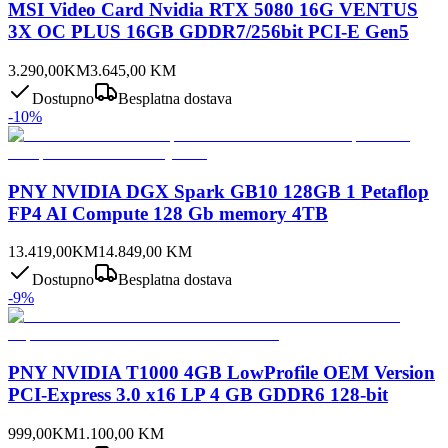
MSI Video Card Nvidia RTX 5080 16G VENTUS
3X OC PLUS 16GB GDDR7/256bit PCI-E Gen5
3.290,00
KM
3.645,00
KM
Dostupno
Besplatna dostava
-
10
%
PNY NVIDIA DGX Spark GB10 128GB 1 Petaflop
FP4 AI Compute 128 Gb memory 4TB
13.419,00
KM
14.849,00
KM
Dostupno
Besplatna dostava
-
9
%
PNY NVIDIA T1000 4GB LowProfile OEM Version
PCI-Express 3.0 x16 LP 4 GB GDDR6 128-bit
999,00
KM
1.100,00
KM