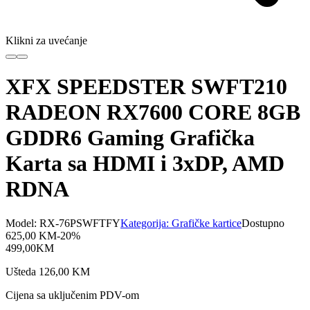
Klikni za uvećanje
XFX SPEEDSTER SWFT210
RADEON RX7600 CORE 8GB
GDDR6 Gaming Grafička
Karta sa HDMI i 3xDP, AMD
RDNA
Model:
RX-76PSWFTFY
Kategorija:
Grafičke kartice
Dostupno
625,00
KM
-
20
%
499,00
KM
Ušteda
126,00
KM
Cijena sa uključenim PDV-om