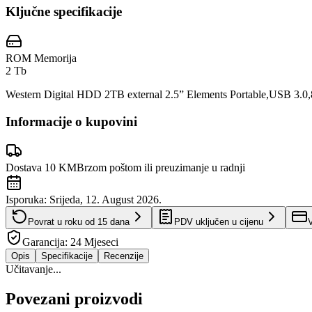
Ključne specifikacije
ROM Memorija
2 Tb
Western Digital HDD 2TB external 2.5” Elements Portable,USB 3.0,
Informacije o kupovini
Dostava 10 KM
Brzom poštom ili preuzimanje u radnji
Isporuka:
Srijeda, 12. August 2026.
Povrat u roku od
15
dana
PDV uključen u cijenu
V
Garancija:
24 Mjeseci
Opis
Specifikacije
Recenzije
Učitavanje...
Povezani proizvodi