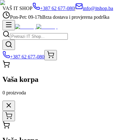
VAŠ IT SHOP
+387 62 677-080
|
info@itshop.ba
Pon-Pet: 09-17h
Brza dostava i provjerena podrška
+387 62 677-080
Vaša korpa
0
proizvoda