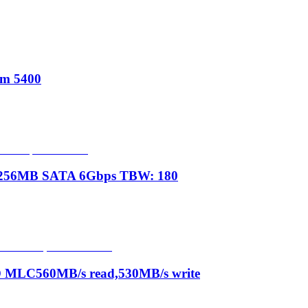
m 5400
' 256MB SATA 6Gbps TBW: 180
MLC560MB/s read,530MB/s write