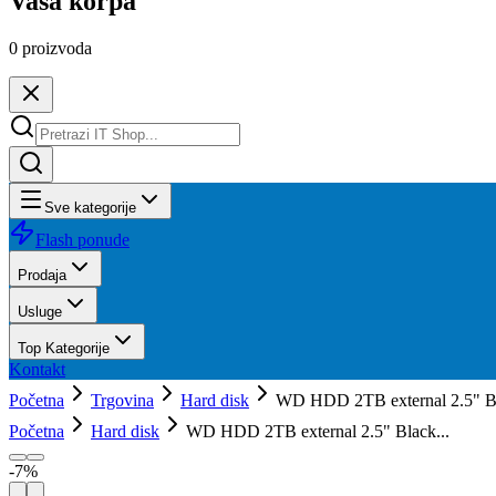
Vaša korpa
0
proizvoda
Sve kategorije
Flash ponude
Prodaja
Usluge
Top Kategorije
Kontakt
Početna
Trgovina
Hard disk
WD HDD 2TB external 2.5" Bl
Početna
Hard disk
WD HDD 2TB external 2.5" Black...
-
7
%