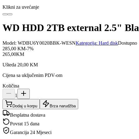
Klikni za uvećanje
WD HDD 2TB external 2.5" Blac
Model:
WDBU6Y0020BBK-WESN
Kategorija:
Hard disk
Dostupno
285,00
KM
-
7
%
265,00
KM
Ušteda
20,00
KM
Cijena sa uključenim PDV-om
Količina
1
Dodaj u korpu
Brza narudžba
Besplatna dostava
Povrat 15 dana
Garancija
24 Mjeseci