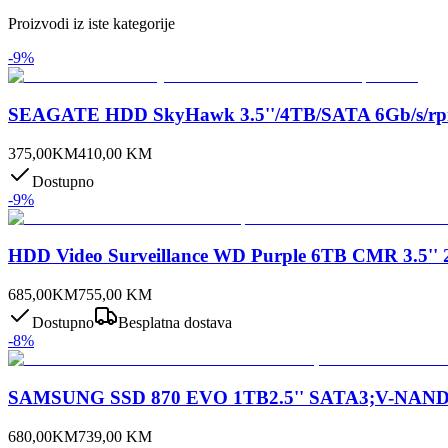
Proizvodi iz iste kategorije
-
9
%
SEAGATE HDD SkyHawk 3.5''/4TB/SATA 6Gb/s/rp
375,00
KM
410,00
KM
Dostupno
-
9
%
HDD Video Surveillance WD Purple 6TB CMR 3.5'
685,00
KM
755,00
KM
Dostupno
Besplatna dostava
-
8
%
SAMSUNG SSD 870 EVO 1TB2.5'' SATA3;V-NAND 
680,00
KM
739,00
KM