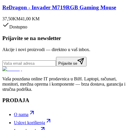
ReDragon - Invader M719RGB Gaming Mouse
37,50
KM
41,00
KM
Dostupno
Prijavite se na newsletter
Akcije i novi proizvodi — direktno u vaš inbox.
Prijavite se
Vaša pouzdana online IT prodavnica u BiH. Laptopi, računari,
monitori, mrežna oprema i komponente — brza dostava, garancija i
stručna podrška.
PRODAJA
O nama
Uslovi korištenja