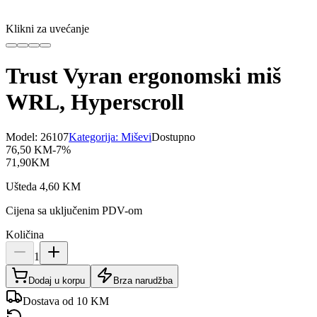
Klikni za uvećanje
Trust Vyran ergonomski miš
WRL, Hyperscroll
Model:
26107
Kategorija:
Miševi
Dostupno
76,50
KM
-
7
%
71,90
KM
Ušteda
4,60
KM
Cijena sa uključenim PDV-om
Količina
1
Dodaj u korpu
Brza narudžba
Dostava od 10 KM