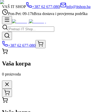
VAŠ IT SHOP
+387 62 677-080
|
info@itshop.ba
Pon-Pet: 09-17h
Brza dostava i provjerena podrška
+387 62 677-080
Vaša korpa
0
proizvoda