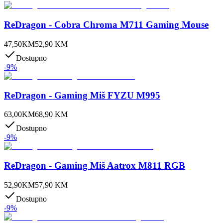
ReDragon - Cobra Chroma M711 Gaming Mouse
47,50
KM
52,90
KM
Dostupno
-
9
%
ReDragon - Gaming Miš FYZU M995
63,00
KM
68,90
KM
Dostupno
-
9
%
ReDragon - Gaming Miš Aatrox M811 RGB
52,90
KM
57,90
KM
Dostupno
-
9
%