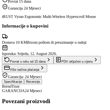
Povrat 15 dana
Garancija
24 Mjeseci
tRUST Vyran Ergonomic Multi-Wireless Hyperscroll Mouse
Informacije o kupovini
Dostava 10 KM
Brzom poštom ili preuzimanje u radnji
Isporuka:
Srijeda, 12. August 2026.
Povrat u roku od
15
dana
PDV uključen u cijenu
Više načina plaćanja
Garancija:
24 Mjeseci
Specifikacije
Recenzije
Brend
Trust
GARANCIJA
24 Mjeseci
Povezani proizvodi