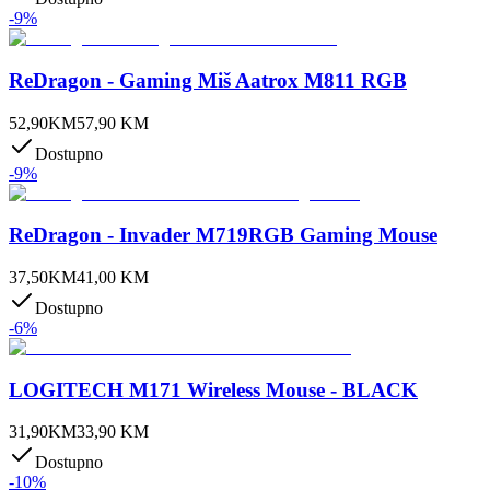
-
9
%
ReDragon - Gaming Miš Aatrox M811 RGB
52,90
KM
57,90
KM
Dostupno
-
9
%
ReDragon - Invader M719RGB Gaming Mouse
37,50
KM
41,00
KM
Dostupno
-
6
%
LOGITECH M171 Wireless Mouse - BLACK
31,90
KM
33,90
KM
Dostupno
-
10
%