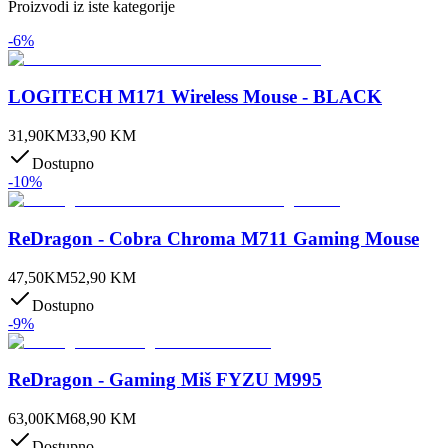
Proizvodi iz iste kategorije
-
6
%
LOGITECH M171 Wireless Mouse - BLACK
31,90
KM
33,90
KM
Dostupno
-
10
%
ReDragon - Cobra Chroma M711 Gaming Mouse
47,50
KM
52,90
KM
Dostupno
-
9
%
ReDragon - Gaming Miš FYZU M995
63,00
KM
68,90
KM
Dostupno