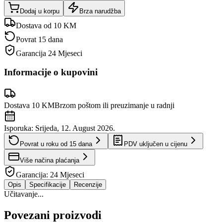
Dodaj u korpu
Brza narudžba
Dostava od 10 KM
Povrat 15 dana
Garancija
24 Mjeseci
Informacije o kupovini
Dostava 10 KM
Brzom poštom ili preuzimanje u radnji
Isporuka:
Srijeda, 12. August 2026.
Povrat u roku od
15
dana
PDV uključen u cijenu
Više načina plaćanja
Garancija:
24 Mjeseci
Opis
Specifikacije
Recenzije
Učitavanje...
Povezani proizvodi