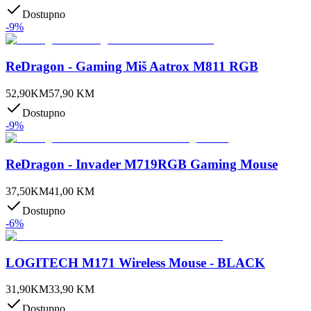
Dostupno
-
9
%
ReDragon - Gaming Miš Aatrox M811 RGB
52,90
KM
57,90
KM
Dostupno
-
9
%
ReDragon - Invader M719RGB Gaming Mouse
37,50
KM
41,00
KM
Dostupno
-
6
%
LOGITECH M171 Wireless Mouse - BLACK
31,90
KM
33,90
KM
Dostupno