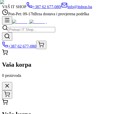
VAŠ IT SHOP
+387 62 677-080
|
info@itshop.ba
Pon-Pet: 09-17h
Brza dostava i provjerena podrška
+387 62 677-080
Vaša korpa
0
proizvoda