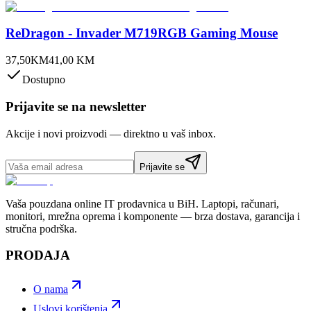
ReDragon - Invader M719RGB Gaming Mouse
37,50
KM
41,00
KM
Dostupno
Prijavite se na newsletter
Akcije i novi proizvodi — direktno u vaš inbox.
Prijavite se
Vaša pouzdana online IT prodavnica u BiH. Laptopi, računari,
monitori, mrežna oprema i komponente — brza dostava, garancija i
stručna podrška.
PRODAJA
O nama
Uslovi korištenja