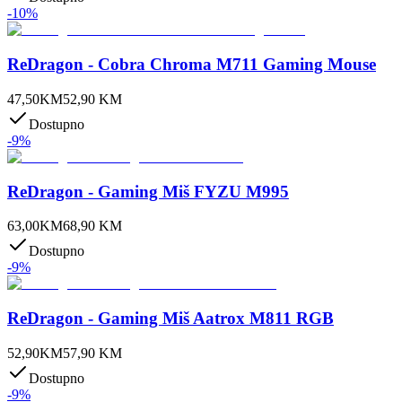
-
10
%
ReDragon - Cobra Chroma M711 Gaming Mouse
47,50
KM
52,90
KM
Dostupno
-
9
%
ReDragon - Gaming Miš FYZU M995
63,00
KM
68,90
KM
Dostupno
-
9
%
ReDragon - Gaming Miš Aatrox M811 RGB
52,90
KM
57,90
KM
Dostupno
-
9
%