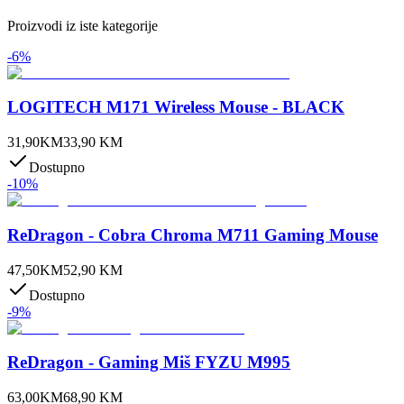
Proizvodi iz iste kategorije
-
6
%
LOGITECH M171 Wireless Mouse - BLACK
31,90
KM
33,90
KM
Dostupno
-
10
%
ReDragon - Cobra Chroma M711 Gaming Mouse
47,50
KM
52,90
KM
Dostupno
-
9
%
ReDragon - Gaming Miš FYZU M995
63,00
KM
68,90
KM