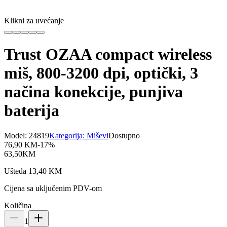
Klikni za uvećanje
Trust OZAA compact wireless
miš, 800-3200 dpi, optički, 3
načina konekcije, punjiva
baterija
Model:
24819
Kategorija:
Miševi
Dostupno
76,90
KM
-
17
%
63,50
KM
Ušteda
13,40
KM
Cijena sa uključenim PDV-om
Količina
1