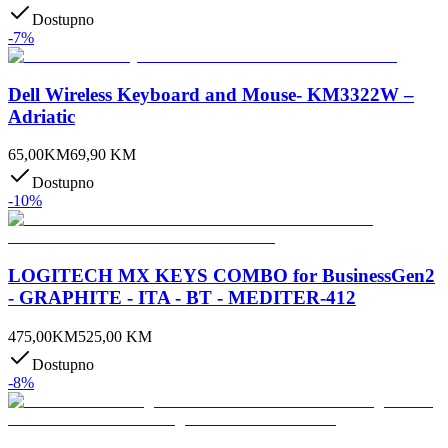
Dostupno
-
7
%
Dell Wireless Keyboard and Mouse- KM3322W –
Adriatic
65,00
KM
69,90
KM
Dostupno
-
10
%
LOGITECH MX KEYS COMBO for BusinessGen2
- GRAPHITE - ITA - BT - MEDITER-412
475,00
KM
525,00
KM
Dostupno
-
8
%