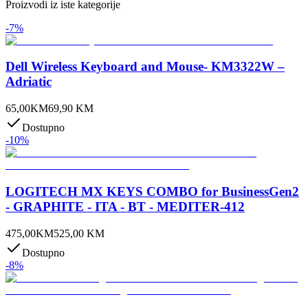
Proizvodi iz iste kategorije
-
7
%
Dell Wireless Keyboard and Mouse- KM3322W –
Adriatic
65,00
KM
69,90
KM
Dostupno
-
10
%
LOGITECH MX KEYS COMBO for BusinessGen2
- GRAPHITE - ITA - BT - MEDITER-412
475,00
KM
525,00
KM
Dostupno
-
8
%