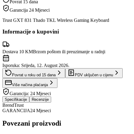
Povrat 15 dana
Garancija
24 Mjeseci
Trust GXT 831 Thado TKL Wireless Gaming Keyboard
Informacije o kupovini
Dostava 10 KM
Brzom poštom ili preuzimanje u radnji
Isporuka:
Srijeda, 12. August 2026.
Povrat u roku od
15
dana
PDV uključen u cijenu
Više načina plaćanja
Garancija:
24 Mjeseci
Specifikacije
Recenzije
Brend
Trust
GARANCIJA
24 Mjeseci
Povezani proizvodi