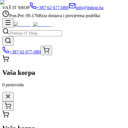
VAŠ IT SHOP
+387 62 677-080
|
info@itshop.ba
Pon-Pet: 09-17h
Brza dostava i provjerena podrška
+387 62 677-080
Vaša korpa
0
proizvoda