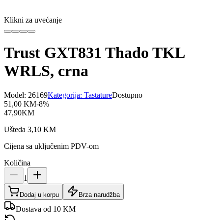
Klikni za uvećanje
Trust GXT831 Thado TKL
WRLS, crna
Model:
26169
Kategorija:
Tastature
Dostupno
51,00
KM
-
8
%
47,90
KM
Ušteda
3,10
KM
Cijena sa uključenim PDV-om
Količina
1
Dodaj u korpu
Brza narudžba
Dostava od 10 KM