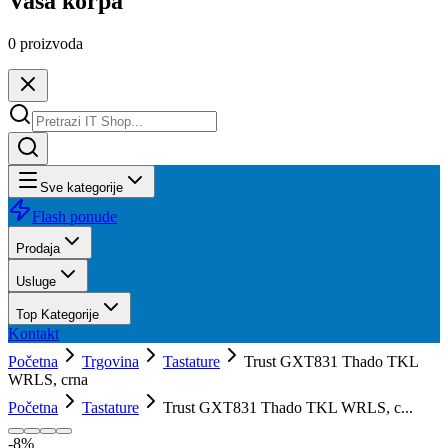
Vaša korpa
0
proizvoda
Sve kategorije
Flash ponude
Prodaja
Usluge
Top Kategorije
Kontakt
Početna
Trgovina
Tastature
Trust GXT831 Thado TKL
WRLS, crna
Početna
Tastature
Trust GXT831 Thado TKL WRLS, c...
-
8
%