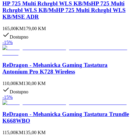
HP 725 Multi Rchrgbl WLS KB/MsHP 725 Multi
Rchrgbl WLS KB/MsHP 725 Multi Rchrgbl WLS
KB/MSE ADR
165,00
KM
179,00
KM
Dostupno
-
15
%
ReDragon - Mehanicka Gaming Tastatura
Antonium Pro K728 Wireless
110,00
KM
130,00
KM
Dostupno
-
15
%
ReDragon - Mehanicka Gaming Tastatura Trundle
K668WBO
115,00
KM
135,00
KM