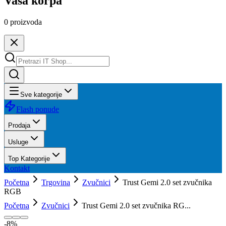
Vaša korpa
0
proizvoda
Sve kategorije
Flash ponude
Prodaja
Usluge
Top Kategorije
Kontakt
Početna
Trgovina
Zvučnici
Trust Gemi 2.0 set zvučnika
RGB
Početna
Zvučnici
Trust Gemi 2.0 set zvučnika RG...
-
8
%