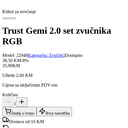
Klikni za uvećanje
Trust Gemi 2.0 set zvučnika
RGB
Model:
22948
Kategorija:
Zvučnici
Dostupno
38,50
KM
-
8
%
35,90
KM
Ušteda
2,60
KM
Cijena sa uključenim PDV-om
Količina
1
Dodaj u korpu
Brza narudžba
Dostava od 10 KM