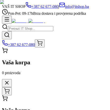
VAŠ IT SHOP
+387 62 677-080
|
info@itshop.ba
Pon-Pet: 09-17h
Brza dostava i provjerena podrška
+387 62 677-080
Vaša korpa
0
proizvoda