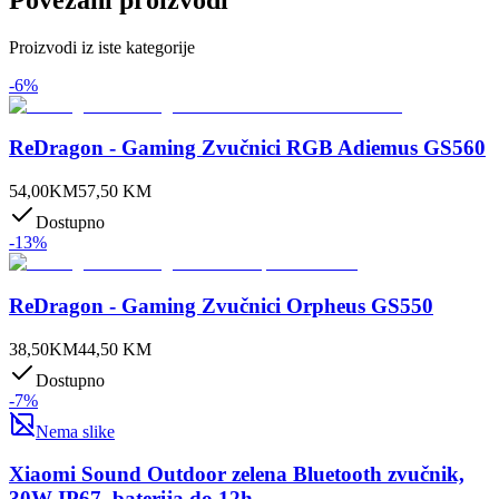
Proizvodi iz iste kategorije
-
6
%
ReDragon - Gaming Zvučnici RGB Adiemus GS560
54,00
KM
57,50
KM
Dostupno
-
13
%
ReDragon - Gaming Zvučnici Orpheus GS550
38,50
KM
44,50
KM
Dostupno
-
7
%
Nema slike
Xiaomi Sound Outdoor zelena Bluetooth zvučnik,
30W IP67, baterija do 12h