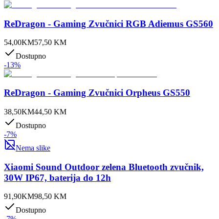
ReDragon - Gaming Zvučnici RGB Adiemus GS560
54,00
KM
57,50
KM
Dostupno
-
13
%
ReDragon - Gaming Zvučnici Orpheus GS550
38,50
KM
44,50
KM
Dostupno
-
7
%
Nema slike
Xiaomi Sound Outdoor zelena Bluetooth zvučnik,
30W IP67, baterija do 12h
91,90
KM
98,50
KM
Dostupno
-
7
%