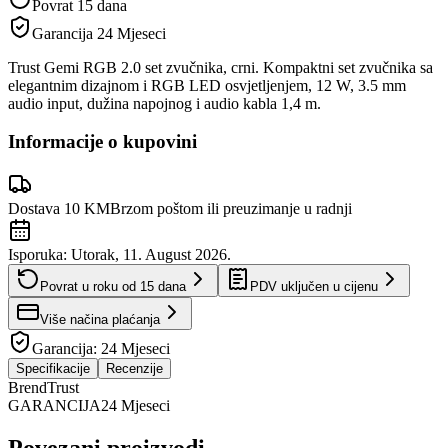
Povrat 15 dana
Garancija
24 Mjeseci
Trust Gemi RGB 2.0 set zvučnika, crni. Kompaktni set zvučnika sa
elegantnim dizajnom i RGB LED osvjetljenjem, 12 W, 3.5 mm
audio input, dužina napojnog i audio kabla 1,4 m.
Informacije o kupovini
Dostava 10 KM
Brzom poštom ili preuzimanje u radnji
Isporuka:
Utorak, 11. August 2026.
Povrat u roku od
15
dana
PDV uključen u cijenu
Više načina plaćanja
Garancija:
24 Mjeseci
Specifikacije
Recenzije
Brend
Trust
GARANCIJA
24 Mjeseci
Povezani proizvodi