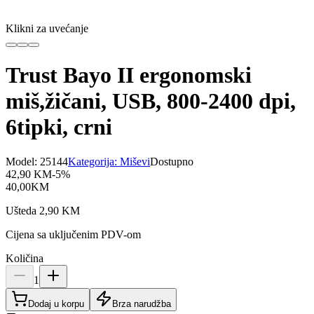
Klikni za uvećanje
Trust Bayo II ergonomski
miš,žičani, USB, 800-2400 dpi,
6tipki, crni
Model:
25144
Kategorija:
Miševi
Dostupno
42,90
KM
-
5
%
40,00
KM
Ušteda
2,90
KM
Cijena sa uključenim PDV-om
Količina
1
Dodaj u korpu
Brza narudžba