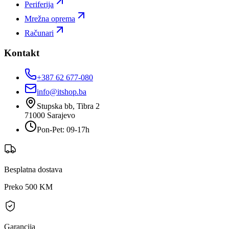
Periferija
Mrežna oprema
Računari
Kontakt
+387 62 677-080
info@itshop.ba
Stupska bb, Tibra 2
71000
Sarajevo
Pon-Pet: 09-17h
Besplatna dostava
Preko 500 KM
Garancija