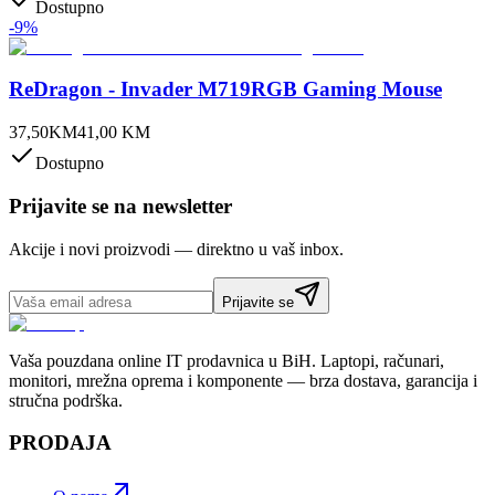
Dostupno
-
9
%
ReDragon - Invader M719RGB Gaming Mouse
37,50
KM
41,00
KM
Dostupno
Prijavite se na newsletter
Akcije i novi proizvodi — direktno u vaš inbox.
Prijavite se
Vaša pouzdana online IT prodavnica u BiH. Laptopi, računari,
monitori, mrežna oprema i komponente — brza dostava, garancija i
stručna podrška.
PRODAJA