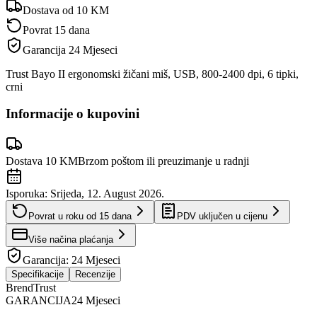
Dostava od 10 KM
Povrat 15 dana
Garancija
24 Mjeseci
Trust Bayo II ergonomski žičani miš, USB, 800-2400 dpi, 6 tipki,
crni
Informacije o kupovini
Dostava 10 KM
Brzom poštom ili preuzimanje u radnji
Isporuka:
Srijeda, 12. August 2026.
Povrat u roku od
15
dana
PDV uključen u cijenu
Više načina plaćanja
Garancija:
24 Mjeseci
Specifikacije
Recenzije
Brend
Trust
GARANCIJA
24 Mjeseci