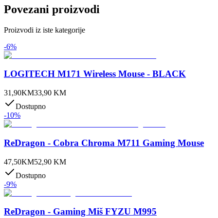
Povezani proizvodi
Proizvodi iz iste kategorije
-
6
%
LOGITECH M171 Wireless Mouse - BLACK
31,90
KM
33,90
KM
Dostupno
-
10
%
ReDragon - Cobra Chroma M711 Gaming Mouse
47,50
KM
52,90
KM
Dostupno
-
9
%
ReDragon - Gaming Miš FYZU M995