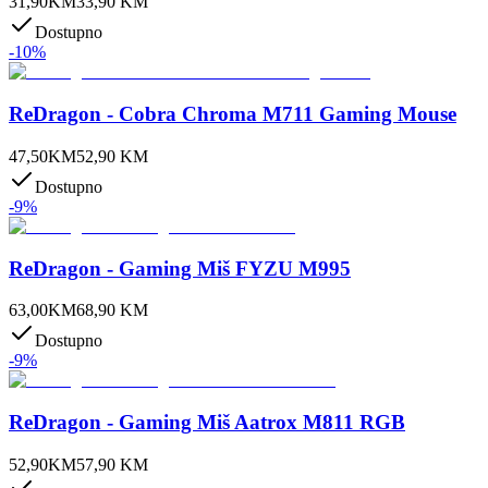
31,90
KM
33,90
KM
Dostupno
-
10
%
ReDragon - Cobra Chroma M711 Gaming Mouse
47,50
KM
52,90
KM
Dostupno
-
9
%
ReDragon - Gaming Miš FYZU M995
63,00
KM
68,90
KM
Dostupno
-
9
%
ReDragon - Gaming Miš Aatrox M811 RGB
52,90
KM
57,90
KM