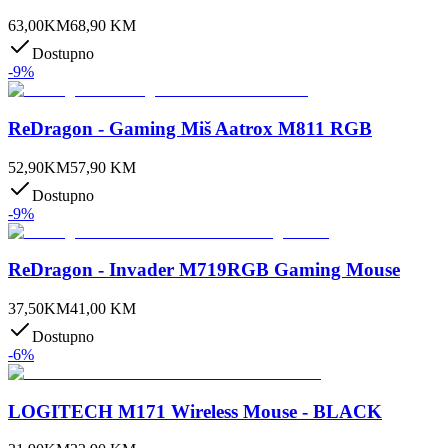
63,00
KM
68,90
KM
Dostupno
-
9
%
ReDragon - Gaming Miš Aatrox M811 RGB
52,90
KM
57,90
KM
Dostupno
-
9
%
ReDragon - Invader M719RGB Gaming Mouse
37,50
KM
41,00
KM
Dostupno
-
6
%
LOGITECH M171 Wireless Mouse - BLACK