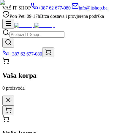
VAŠ IT SHOP
+387 62 677-080
|
info@itshop.ba
Pon-Pet: 09-17h
Brza dostava i provjerena podrška
+387 62 677-080
Vaša korpa
0
proizvoda