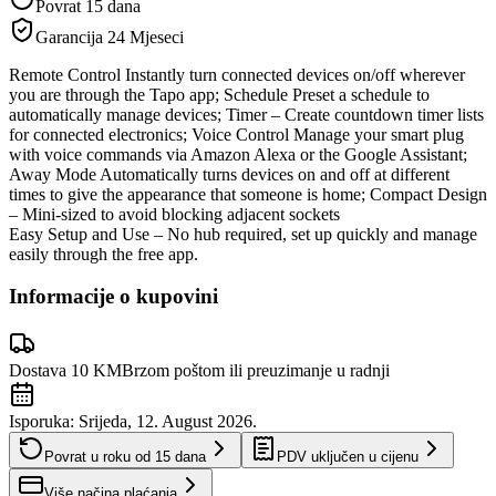
Povrat 15 dana
Garancija
24 Mjeseci
Remote Control Instantly turn connected devices on/off wherever
you are through the Tapo app; Schedule Preset a schedule to
automatically manage devices; Timer – Create countdown timer lists
for connected electronics; Voice Control Manage your smart plug
with voice commands via Amazon Alexa or the Google Assistant;
Away Mode Automatically turns devices on and off at different
times to give the appearance that someone is home; Compact Design
– Mini-sized to avoid blocking adjacent sockets
Easy Setup and Use – No hub required, set up quickly and manage
easily through the free app.
Informacije o kupovini
Dostava 10 KM
Brzom poštom ili preuzimanje u radnji
Isporuka:
Srijeda, 12. August 2026.
Povrat u roku od
15
dana
PDV uključen u cijenu
Više načina plaćanja