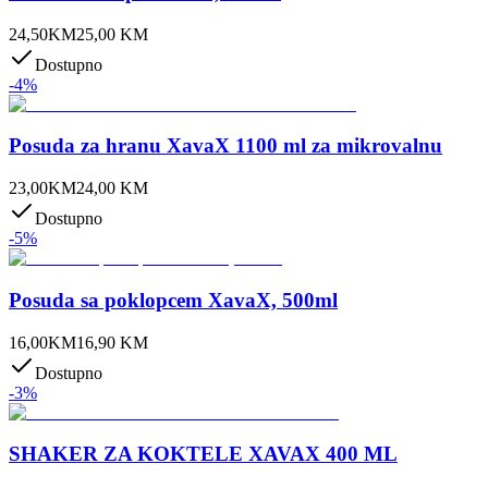
24,50
KM
25,00
KM
Dostupno
-
4
%
Posuda za hranu XavaX 1100 ml za mikrovalnu
23,00
KM
24,00
KM
Dostupno
-
5
%
Posuda sa poklopcem XavaX, 500ml
16,00
KM
16,90
KM
Dostupno
-
3
%
SHAKER ZA KOKTELE XAVAX 400 ML