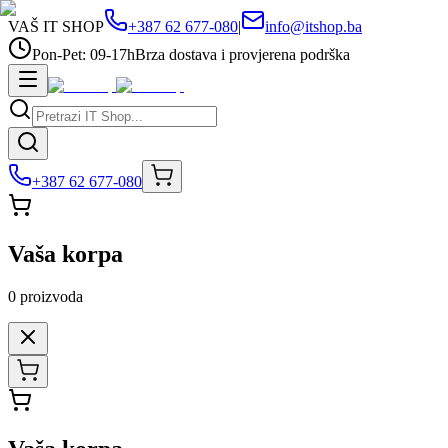
VAŠ IT SHOP
+387 62 677-080
|
info@itshop.ba
Pon-Pet: 09-17h
Brza dostava i provjerena podrška
+387 62 677-080
Vaša korpa
0
proizvoda