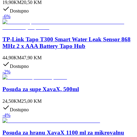
19,90
KM
20,50
KM
Dostupno
-
6
%
TP-Link Tapo T300 Smart Water Leak Sensor 868
MHz 2 x AAA Battery Tapo Hub
44,90
KM
47,90
KM
Dostupno
-
2
%
Posuda za supe XavaX, 500ml
24,50
KM
25,00
KM
Dostupno
-
4
%
Posuda za hranu XavaX 1100 ml za mikrovalnu