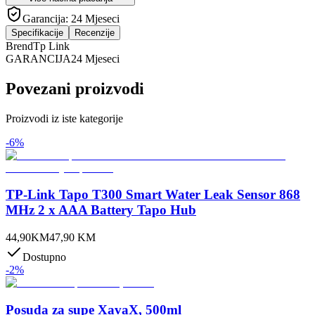
Garancija:
24 Mjeseci
Specifikacije
Recenzije
Brend
Tp Link
GARANCIJA
24 Mjeseci
Povezani proizvodi
Proizvodi iz iste kategorije
-
6
%
TP-Link Tapo T300 Smart Water Leak Sensor 868
MHz 2 x AAA Battery Tapo Hub
44,90
KM
47,90
KM
Dostupno
-
2
%
Posuda za supe XavaX, 500ml