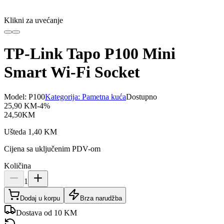
Klikni za uvećanje
TP-Link Tapo P100 Mini
Smart Wi-Fi Socket
Model:
P100
Kategorija:
Pametna kuća
Dostupno
25,90
KM
-
4
%
24,50
KM
Ušteda
1,40
KM
Cijena sa uključenim PDV-om
Količina
1
Dodaj u korpu
Brza narudžba
Dostava od 10 KM