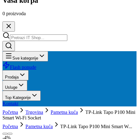
Vaša korpa
0
proizvoda
Sve kategorije
Flash ponude
Prodaja
Usluge
Top Kategorije
Kontakt
Početna
Trgovina
Pametna kuća
TP-Link Tapo P100 Mini
Smart Wi-Fi Socket
Početna
Pametna kuća
TP-Link Tapo P100 Mini Smart W...
-
4
%