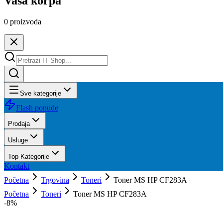
Vaša korpa
0
proizvoda
Sve kategorije
Flash ponude
Prodaja
Usluge
Top Kategorije
Kontakt
Početna
Trgovina
Toneri
Toner MS HP CF283A
Početna
Toneri
Toner MS HP CF283A
-
8
%