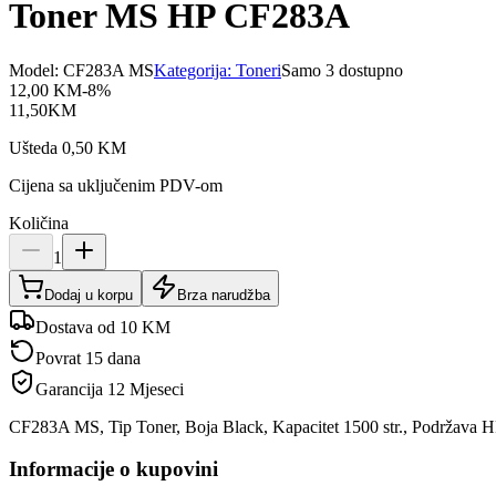
Toner MS HP CF283A
Model:
CF283A MS
Kategorija:
Toneri
Samo 3 dostupno
12,00
KM
-
8
%
11,50
KM
Ušteda
0,50
KM
Cijena sa uključenim PDV-om
Količina
1
Dodaj u korpu
Brza narudžba
Dostava od 10 KM
Povrat 15 dana
Garancija
12 Mjeseci
CF283A MS, Tip Toner, Boja Black, Kapacitet 1500 str., Podrž
Informacije o kupovini