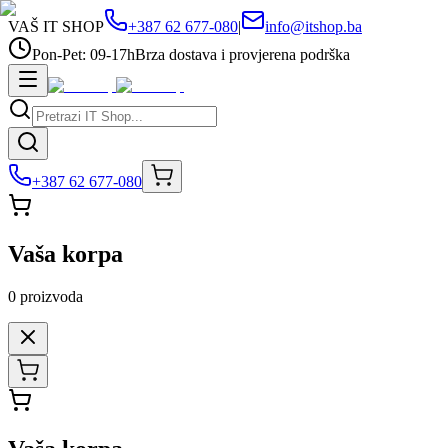
VAŠ IT SHOP
+387 62 677-080
|
info@itshop.ba
Pon-Pet: 09-17h
Brza dostava i provjerena podrška
+387 62 677-080
Vaša korpa
0
proizvoda