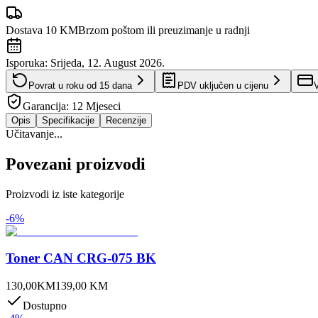
Dostava 10 KM
Brzom poštom ili preuzimanje u radnji
Isporuka:
Srijeda, 12. August 2026.
Povrat u roku od
15
dana
PDV uključen u cijenu
V
Garancija:
12 Mjeseci
Opis
Specifikacije
Recenzije
Učitavanje...
Povezani proizvodi
Proizvodi iz iste kategorije
-
6
%
Toner CAN CRG-075 BK
130,00
KM
139,00
KM
Dostupno