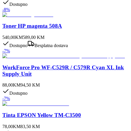
Dostupno
-
8
%
Toner HP magenta 508A
540,00
KM
589,00
KM
Dostupno
Besplatna dostava
-
7
%
WorkForce Pro WF-C529R / C579R Cyan XL Ink
Supply Unit
88,00
KM
94,50
KM
Dostupno
-
7
%
Tinta EPSON Yellow TM-C3500
78,00
KM
83,50
KM