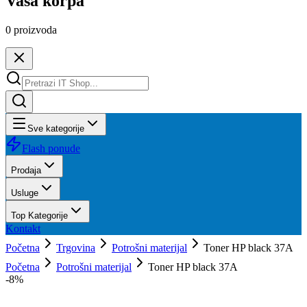
Vaša korpa
0
proizvoda
Sve kategorije
Flash ponude
Prodaja
Usluge
Top Kategorije
Kontakt
Početna
Trgovina
Potrošni materijal
Toner HP black 37A
Početna
Potrošni materijal
Toner HP black 37A
-
8
%