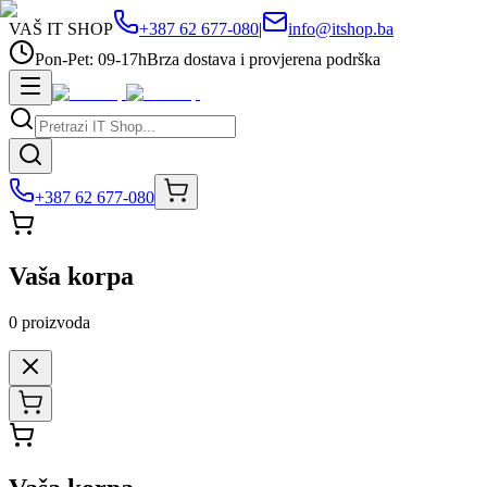
VAŠ IT SHOP
+387 62 677-080
|
info@itshop.ba
Pon-Pet: 09-17h
Brza dostava i provjerena podrška
+387 62 677-080
Vaša korpa
0
proizvoda