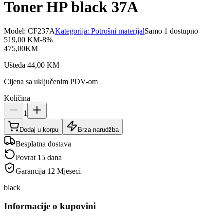
Toner HP black 37A
Model:
CF237A
Kategorija:
Potrošni materijal
Samo 1 dostupno
519,00
KM
-
8
%
475,00
KM
Ušteda
44,00
KM
Cijena sa uključenim PDV-om
Količina
1
Dodaj u korpu
Brza narudžba
Besplatna dostava
Povrat 15 dana
Garancija
12 Mjeseci
black
Informacije o kupovini