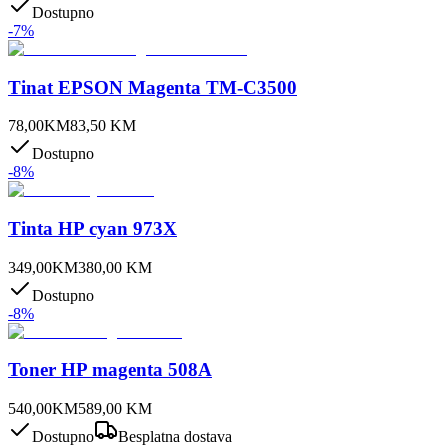
Dostupno
-
7
%
Tinat EPSON Magenta TM-C3500
78,00
KM
83,50
KM
Dostupno
-
8
%
Tinta HP cyan 973X
349,00
KM
380,00
KM
Dostupno
-
8
%
Toner HP magenta 508A
540,00
KM
589,00
KM
Dostupno
Besplatna dostava