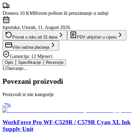
Dostava 10 KM
Brzom poštom ili preuzimanje u radnji
Isporuka:
Utorak, 11. August 2026.
Povrat u roku od
15
dana
PDV uključen u cijenu
Više načina plaćanja
Garancija:
12 Mjeseci
Opis
Specifikacije
Recenzije
Učitavanje...
Povezani proizvodi
Proizvodi iz iste kategorije
-
7
%
WorkForce Pro WF-C529R / C579R Cyan XL Ink
Supply Unit