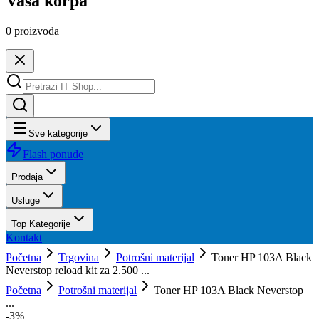
Vaša korpa
0
proizvoda
Sve kategorije
Flash ponude
Prodaja
Usluge
Top Kategorije
Kontakt
Početna
Trgovina
Potrošni materijal
Toner HP 103A Black
Neverstop reload kit za 2.500 ...
Početna
Potrošni materijal
Toner HP 103A Black Neverstop
...
-
3
%