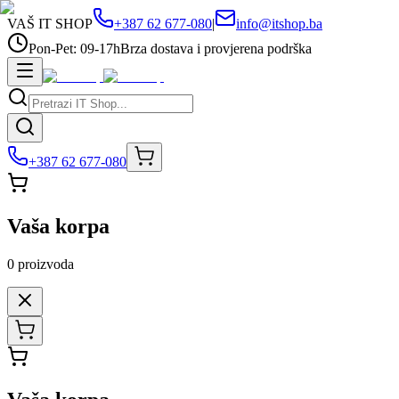
VAŠ IT SHOP
+387 62 677-080
|
info@itshop.ba
Pon-Pet: 09-17h
Brza dostava i provjerena podrška
+387 62 677-080
Vaša korpa
0
proizvoda