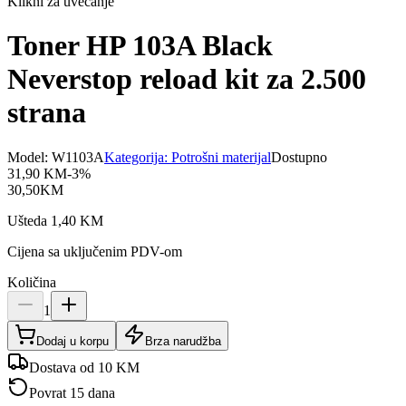
Klikni za uvećanje
Toner HP 103A Black
Neverstop reload kit za 2.500
strana
Model:
W1103A
Kategorija:
Potrošni materijal
Dostupno
31,90
KM
-
3
%
30,50
KM
Ušteda
1,40
KM
Cijena sa uključenim PDV-om
Količina
1
Dodaj u korpu
Brza narudžba
Dostava od 10 KM
Povrat 15 dana