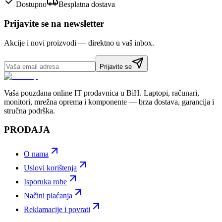
Dostupno
Besplatna dostava
Prijavite se na newsletter
Akcije i novi proizvodi — direktno u vaš inbox.
Prijavite se
Vaša pouzdana online IT prodavnica u BiH. Laptopi, računari,
monitori, mrežna oprema i komponente — brza dostava, garancija i
stručna podrška.
PRODAJA
O nama
Uslovi korištenja
Isporuka robe
Načini plaćanja
Reklamacije i povrati