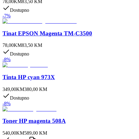
78,00
KM
83,50
KM
Dostupno
-
7
%
Tinat EPSON Magenta TM-C3500
78,00
KM
83,50
KM
Dostupno
-
8
%
Tinta HP cyan 973X
349,00
KM
380,00
KM
Dostupno
-
8
%
Toner HP magenta 508A
540,00
KM
589,00
KM