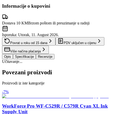
Informacije o kupovini
Dostava 10 KM
Brzom poštom ili preuzimanje u radnji
Isporuka:
Utorak, 11. August 2026.
Povrat u roku od
15
dana
PDV uključen u cijenu
Više načina plaćanja
Opis
Specifikacije
Recenzije
Učitavanje...
Povezani proizvodi
Proizvodi iz iste kategorije
-
7
%
WorkForce Pro WF-C529R / C579R Cyan XL Ink
Supply Unit