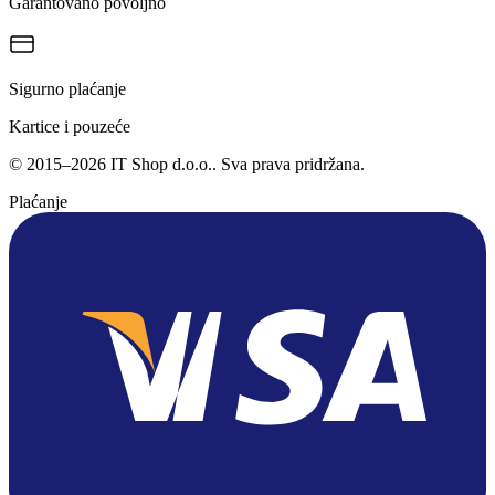
Garantovano povoljno
Sigurno plaćanje
Kartice i pouzeće
©
2015
–
2026
IT Shop d.o.o.
. Sva prava pridržana.
Plaćanje