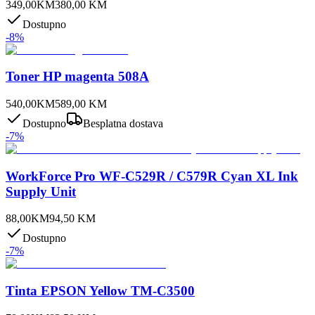
349,00
KM
380,00
KM
Dostupno
-
8
%
Toner HP magenta 508A
540,00
KM
589,00
KM
Dostupno
Besplatna dostava
-
7
%
WorkForce Pro WF-C529R / C579R Cyan XL Ink
Supply Unit
88,00
KM
94,50
KM
Dostupno
-
7
%
Tinta EPSON Yellow TM-C3500