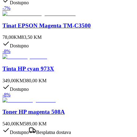
Dostupno
-
7
%
Tinat EPSON Magenta TM-C3500
78,00
KM
83,50
KM
Dostupno
-
8
%
Tinta HP cyan 973X
349,00
KM
380,00
KM
Dostupno
-
8
%
Toner HP magenta 508A
540,00
KM
589,00
KM
Dostupno
Besplatna dostava