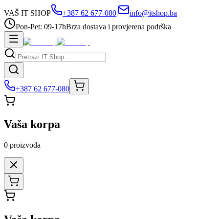
VAŠ IT SHOP
+387 62 677-080
|
info@itshop.ba
Pon-Pet: 09-17h
Brza dostava i provjerena podrška
+387 62 677-080
Vaša korpa
0
proizvoda