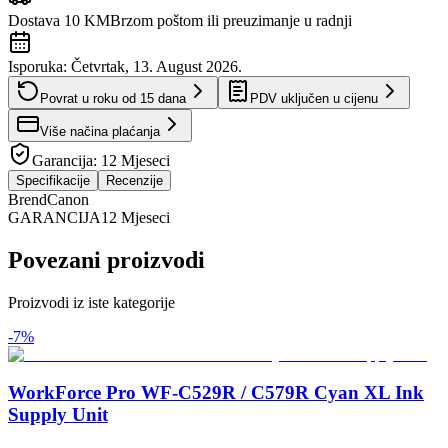
Dostava 10 KM
Brzom poštom ili preuzimanje u radnji
Isporuka:
Četvrtak, 13. August 2026.
Povrat u roku od
15
dana
PDV uključen u cijenu
Više načina plaćanja
Garancija:
12 Mjeseci
Specifikacije
Recenzije
Brend
Canon
GARANCIJA
12 Mjeseci
Povezani proizvodi
Proizvodi iz iste kategorije
-
7
%
WorkForce Pro WF-C529R / C579R Cyan XL Ink
Supply Unit