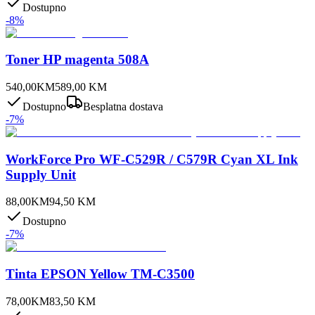
Dostupno
-
8
%
Toner HP magenta 508A
540,00
KM
589,00
KM
Dostupno
Besplatna dostava
-
7
%
WorkForce Pro WF-C529R / C579R Cyan XL Ink
Supply Unit
88,00
KM
94,50
KM
Dostupno
-
7
%
Tinta EPSON Yellow TM-C3500
78,00
KM
83,50
KM