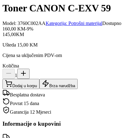
Toner CANON C-EXV 59
Model:
3760C002AA
Kategorija:
Potrošni materijal
Dostupno
160,00
KM
-
9
%
145,00
KM
Ušteda
15,00
KM
Cijena sa uključenim PDV-om
Količina
1
Dodaj u korpu
Brza narudžba
Besplatna dostava
Povrat 15 dana
Garancija
12 Mjeseci
Informacije o kupovini