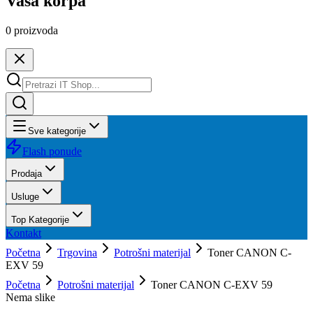
Vaša korpa
0
proizvoda
Sve kategorije
Flash ponude
Prodaja
Usluge
Top Kategorije
Kontakt
Početna
Trgovina
Potrošni materijal
Toner CANON C-
EXV 59
Početna
Potrošni materijal
Toner CANON C-EXV 59
Nema slike