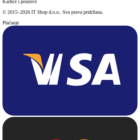
Kartice i pouzeće
©
2015
–
2026
IT Shop d.o.o.
. Sva prava pridržana.
Plaćanje