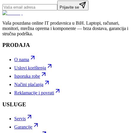
Prijavite se
Vaša pouzdana online IT prodavnica u BiH. Laptopi, računari,
monitori, mrežna oprema i komponente — brza dostava, garancija i
stručna podrška.
PRODAJA
O nama
Uslovi korištenja
Isporuka robe
Načini plaćanja
Reklamacije i povrati
USLUGE
Servis
Garancije