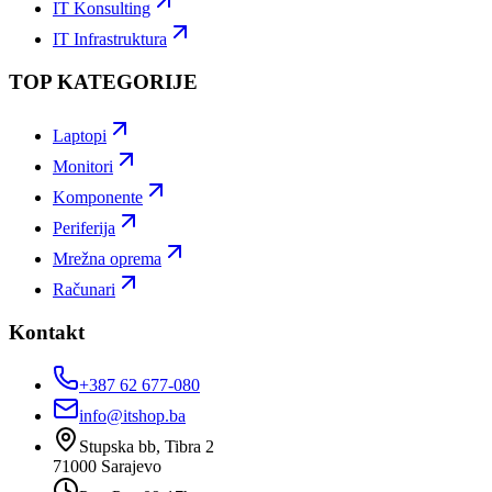
IT Konsulting
IT Infrastruktura
TOP KATEGORIJE
Laptopi
Monitori
Komponente
Periferija
Mrežna oprema
Računari
Kontakt
+387 62 677-080
info@itshop.ba
Stupska bb, Tibra 2
71000
Sarajevo