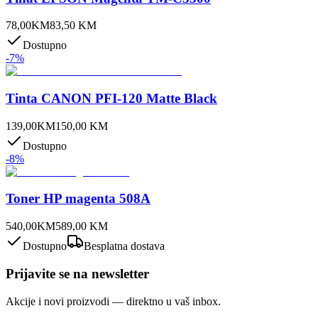
78,00
KM
83,50
KM
Dostupno
-
7
%
Tinta CANON PFI-120 Matte Black
139,00
KM
150,00
KM
Dostupno
-
8
%
Toner HP magenta 508A
540,00
KM
589,00
KM
Dostupno
Besplatna dostava
Prijavite se na newsletter
Akcije i novi proizvodi — direktno u vaš inbox.