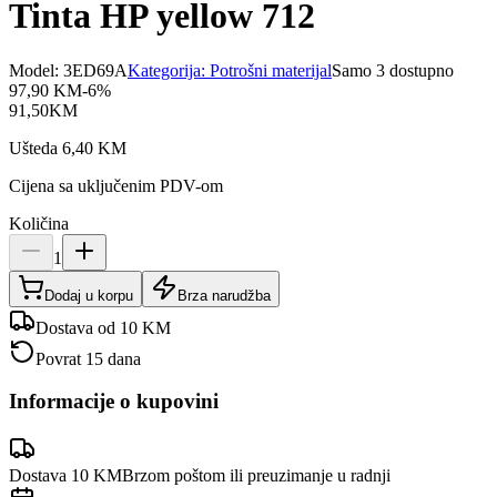
Tinta HP yellow 712
Model:
3ED69A
Kategorija:
Potrošni materijal
Samo 3 dostupno
97,90
KM
-
6
%
91,50
KM
Ušteda
6,40
KM
Cijena sa uključenim PDV-om
Količina
1
Dodaj u korpu
Brza narudžba
Dostava od 10 KM
Povrat 15 dana
Informacije o kupovini
Dostava 10 KM
Brzom poštom ili preuzimanje u radnji