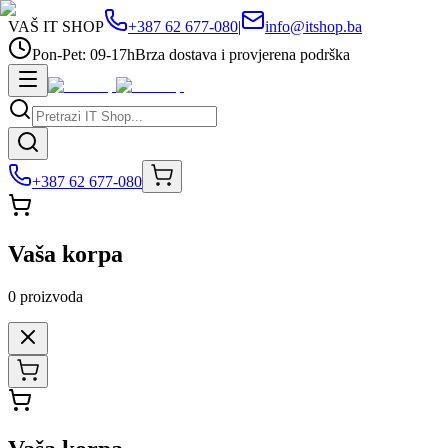
VAŠ IT SHOP
+387 62 677-080
|
info@itshop.ba
Pon-Pet: 09-17h
Brza dostava i provjerena podrška
+387 62 677-080
Vaša korpa
0
proizvoda