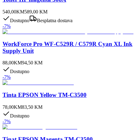
540,00
KM
589,00
KM
Dostupno
Besplatna dostava
-
7
%
WorkForce Pro WF-C529R / C579R Cyan XL Ink
Supply Unit
88,00
KM
94,50
KM
Dostupno
-
7
%
Tinta EPSON Yellow TM-C3500
78,00
KM
83,50
KM
Dostupno
-
7
%
Tinat EPSON Magenta TM-C3500