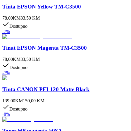
Tinta EPSON Yellow TM-C3500
78,00
KM
83,50
KM
Dostupno
-
7
%
Tinat EPSON Magenta TM-C3500
78,00
KM
83,50
KM
Dostupno
-
7
%
Tinta CANON PFI-120 Matte Black
139,00
KM
150,00
KM
Dostupno
-
8
%
Toner HP magenta 508A