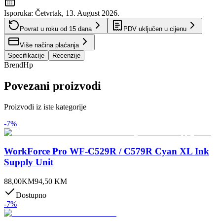
Isporuka:
Četvrtak, 13. August 2026.
Povrat u roku od
15
dana
PDV uključen u cijenu
Više načina plaćanja
Specifikacije
Recenzije
Brend
Hp
Povezani proizvodi
Proizvodi iz iste kategorije
-
7
%
WorkForce Pro WF-C529R / C579R Cyan XL Ink
Supply Unit
88,00
KM
94,50
KM
Dostupno
-
7
%