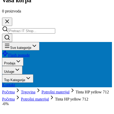
Vaša korpa
0
proizvoda
Sve kategorije
Flash ponude
Prodaja
Usluge
Top Kategorije
Kontakt
Početna
Trgovina
Potrošni materijal
Tinta HP yellow 712
Početna
Potrošni materijal
Tinta HP yellow 712
-
6
%