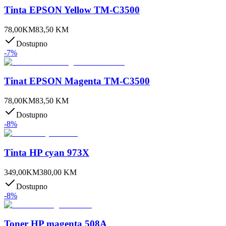
Tinta EPSON Yellow TM-C3500
78,00
KM
83,50
KM
Dostupno
-
7
%
Tinat EPSON Magenta TM-C3500
78,00
KM
83,50
KM
Dostupno
-
8
%
Tinta HP cyan 973X
349,00
KM
380,00
KM
Dostupno
-
8
%
Toner HP magenta 508A