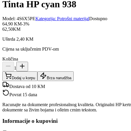
Tinta HP cyan 938
Model:
4S6X5PE
Kategorija:
Potrošni materijal
Dostupno
64,90
KM
-
3
%
62,50
KM
Ušteda
2,40
KM
Cijena sa uključenim PDV-om
Količina
1
Dodaj u korpu
Brza narudžba
Dostava od 10 KM
Povrat 15 dana
Racunajte na dokumente profesionalnog kvaliteta. Originalni HP kertr
dokumente sa živim bojama i oštrim crnim tekstom.
Informacije o kupovini