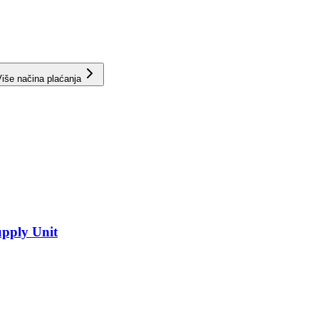
iše načina plaćanja
pply Unit