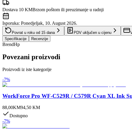
Dostava 10 KM
Brzom poštom ili preuzimanje u radnji
Isporuka:
Ponedjeljak, 10. August 2026.
Povrat u roku od
15
dana
PDV uključen u cijenu
V
Specifikacije
Recenzije
Brend
Hp
Povezani proizvodi
Proizvodi iz iste kategorije
-
7
%
WorkForce Pro WF-C529R / C579R Cyan XL Ink Su
88,00
KM
94,50
KM
Dostupno
-
7
%