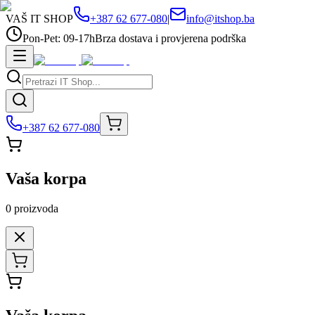
VAŠ IT SHOP
+387 62 677-080
|
info@itshop.ba
Pon-Pet: 09-17h
Brza dostava i provjerena podrška
+387 62 677-080
Vaša korpa
0
proizvoda