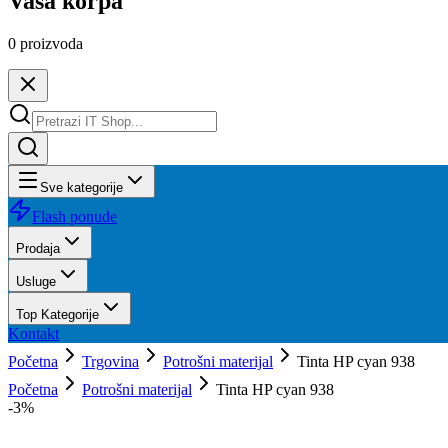
Vaša korpa
0
proizvoda
Sve kategorije
Flash ponude
Prodaja
Usluge
Top Kategorije
Kontakt
Početna
Trgovina
Potrošni materijal
Tinta HP cyan 938
Početna
Potrošni materijal
Tinta HP cyan 938
-
3
%