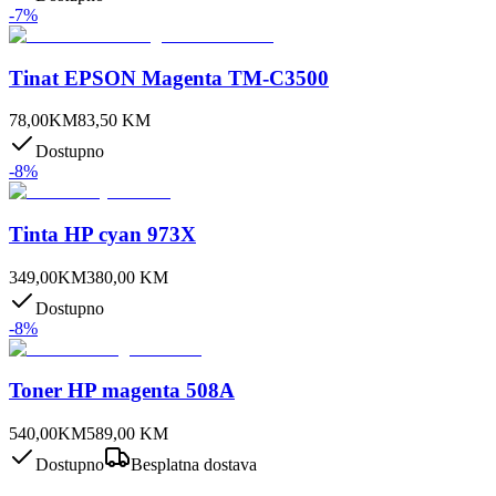
-
7
%
Tinat EPSON Magenta TM-C3500
78,00
KM
83,50
KM
Dostupno
-
8
%
Tinta HP cyan 973X
349,00
KM
380,00
KM
Dostupno
-
8
%
Toner HP magenta 508A
540,00
KM
589,00
KM
Dostupno
Besplatna dostava