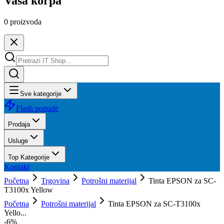
Vaša korpa
0
proizvoda
Sve kategorije
Flash ponude
Prodaja
Usluge
Top Kategorije
Kontakt
Početna
Trgovina
Potrošni materijal
Tinta EPSON za SC-
T3100x Yellow
Početna
Potrošni materijal
Tinta EPSON za SC-T3100x
Yello...
-
6
%