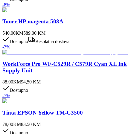
-
8
%
Toner HP magenta 508A
540,00
KM
589,00
KM
Dostupno
Besplatna dostava
-
7
%
WorkForce Pro WF-C529R / C579R Cyan XL Ink
Supply Unit
88,00
KM
94,50
KM
Dostupno
-
7
%
Tinta EPSON Yellow TM-C3500
78,00
KM
83,50
KM
Dostupno