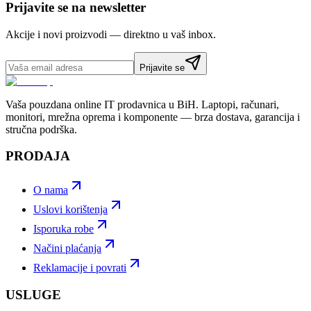
Prijavite se na newsletter
Akcije i novi proizvodi — direktno u vaš inbox.
Prijavite se
Vaša pouzdana online IT prodavnica u BiH. Laptopi, računari,
monitori, mrežna oprema i komponente — brza dostava, garancija i
stručna podrška.
PRODAJA
O nama
Uslovi korištenja
Isporuka robe
Načini plaćanja
Reklamacije i povrati
USLUGE