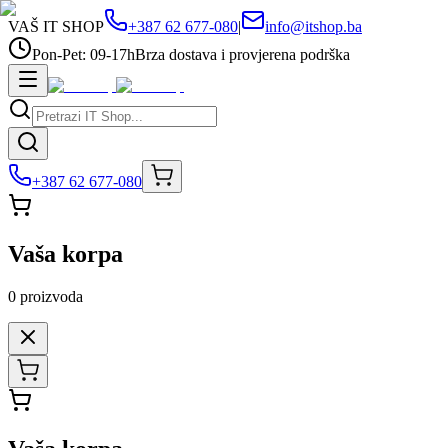
VAŠ IT SHOP
+387 62 677-080
|
info@itshop.ba
Pon-Pet: 09-17h
Brza dostava i provjerena podrška
+387 62 677-080
Vaša korpa
0
proizvoda