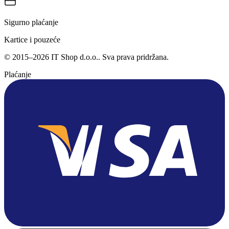
Sigurno plaćanje
Kartice i pouzeće
©
2015
–
2026
IT Shop d.o.o.
. Sva prava pridržana.
Plaćanje