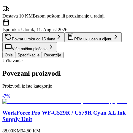
Dostava 10 KM
Brzom poštom ili preuzimanje u radnji
Isporuka:
Utorak, 11. August 2026.
Povrat u roku od
15
dana
PDV uključen u cijenu
Više načina plaćanja
Opis
Specifikacije
Recenzije
Učitavanje...
Povezani proizvodi
Proizvodi iz iste kategorije
-
7
%
WorkForce Pro WF-C529R / C579R Cyan XL Ink
Supply Unit
88,00
KM
94,50
KM