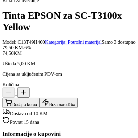
Klikni za uvećanje
Tinta EPSON za SC-T3100x
Yellow
Model:
C13T49H400
Kategorija:
Potrošni materijal
Samo 3 dostupno
79,50
KM
-
6
%
74,50
KM
Ušteda
5,00
KM
Cijena sa uključenim PDV-om
Količina
1
Dodaj u korpu
Brza narudžba
Dostava od 10 KM
Povrat 15 dana
Informacije o kupovini