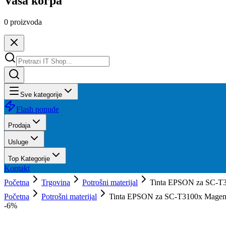
Vaša korpa
0
proizvoda
Sve kategorije
Flash ponude
Prodaja
Usluge
Top Kategorije
Kontakt
Početna
Trgovina
Potrošni materijal
Tinta EPSON za SC-T
Početna
Potrošni materijal
Tinta EPSON za SC-T3100x Magen.
-
6
%