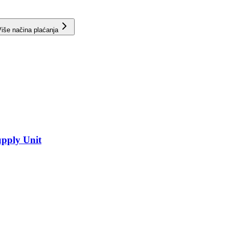
iše načina plaćanja
pply Unit