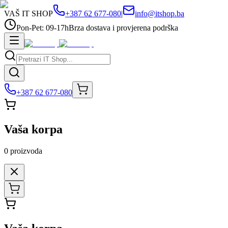
VAŠ IT SHOP
+387 62 677-080
|
info@itshop.ba
Pon-Pet: 09-17h
Brza dostava i provjerena podrška
+387 62 677-080
Vaša korpa
0
proizvoda