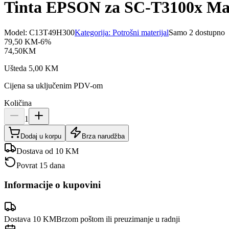
Tinta EPSON za SC-T3100x Ma
Model:
C13T49H300
Kategorija:
Potrošni materijal
Samo 2 dostupno
79,50
KM
-
6
%
74,50
KM
Ušteda
5,00
KM
Cijena sa uključenim PDV-om
Količina
1
Dodaj u korpu
Brza narudžba
Dostava od 10 KM
Povrat 15 dana
Informacije o kupovini
Dostava 10 KM
Brzom poštom ili preuzimanje u radnji