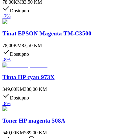
78,00
KM
83,50
KM
Dostupno
-
7
%
Tinat EPSON Magenta TM-C3500
78,00
KM
83,50
KM
Dostupno
-
8
%
Tinta HP cyan 973X
349,00
KM
380,00
KM
Dostupno
-
8
%
Toner HP magenta 508A
540,00
KM
589,00
KM