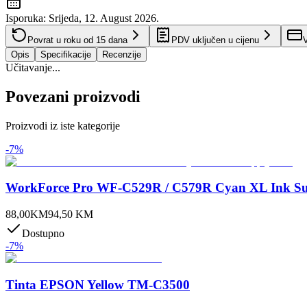
Isporuka:
Srijeda, 12. August 2026.
Povrat u roku od
15
dana
PDV uključen u cijenu
V
Opis
Specifikacije
Recenzije
Učitavanje...
Povezani proizvodi
Proizvodi iz iste kategorije
-
7
%
WorkForce Pro WF-C529R / C579R Cyan XL Ink Su
88,00
KM
94,50
KM
Dostupno
-
7
%
Tinta EPSON Yellow TM-C3500