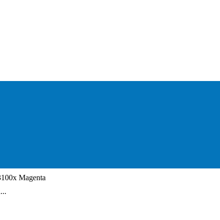
3100x Magenta
..