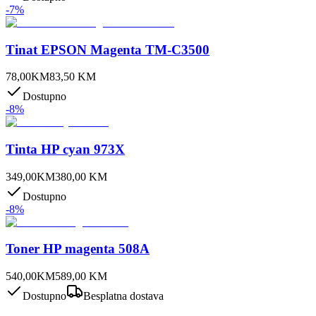
-
7
%
Tinat EPSON Magenta TM-C3500
78,00
KM
83,50
KM
Dostupno
-
8
%
Tinta HP cyan 973X
349,00
KM
380,00
KM
Dostupno
-
8
%
Toner HP magenta 508A
540,00
KM
589,00
KM
Dostupno
Besplatna dostava