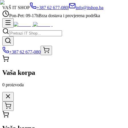
VAŠ IT SHOP
+387 62 677-080
|
info@itshop.ba
Pon-Pet: 09-17h
Brza dostava i provjerena podrška
+387 62 677-080
Vaša korpa
0
proizvoda