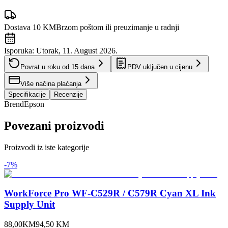
Dostava 10 KM
Brzom poštom ili preuzimanje u radnji
Isporuka:
Utorak, 11. August 2026.
Povrat u roku od
15
dana
PDV uključen u cijenu
Više načina plaćanja
Specifikacije
Recenzije
Brend
Epson
Povezani proizvodi
Proizvodi iz iste kategorije
-
7
%
WorkForce Pro WF-C529R / C579R Cyan XL Ink
Supply Unit
88,00
KM
94,50
KM