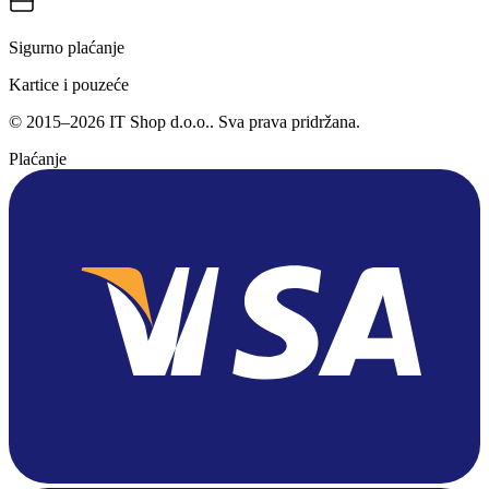
Sigurno plaćanje
Kartice i pouzeće
©
2015
–
2026
IT Shop d.o.o.
. Sva prava pridržana.
Plaćanje