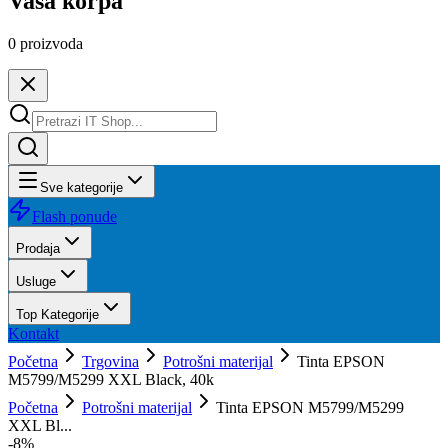
Vaša korpa
0
proizvoda
Sve kategorije
Flash ponude
Prodaja
Usluge
Top Kategorije
Kontakt
Početna
Trgovina
Potrošni materijal
Tinta EPSON
M5799/M5299 XXL Black, 40k
Početna
Potrošni materijal
Tinta EPSON M5799/M5299
XXL Bl...
-
8
%