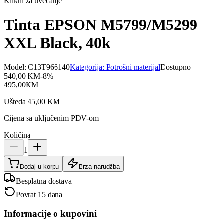
Klikni za uvećanje
Tinta EPSON M5799/M5299
XXL Black, 40k
Model:
C13T966140
Kategorija:
Potrošni materijal
Dostupno
540,00
KM
-
8
%
495,00
KM
Ušteda
45,00
KM
Cijena sa uključenim PDV-om
Količina
1
Dodaj u korpu
Brza narudžba
Besplatna dostava
Povrat 15 dana
Informacije o kupovini