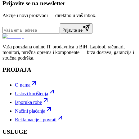
Prijavite se na newsletter
Akcije i novi proizvodi — direktno u vaš inbox.
Prijavite se
Vaša pouzdana online IT prodavnica u BiH. Laptopi, računari,
monitori, mrežna oprema i komponente — brza dostava, garancija i
stručna podrška.
PRODAJA
O nama
Uslovi korištenja
Isporuka robe
Načini plaćanja
Reklamacije i povrati
USLUGE