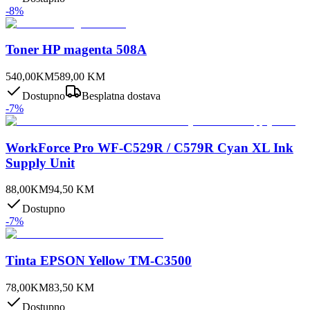
-
8
%
Toner HP magenta 508A
540,00
KM
589,00
KM
Dostupno
Besplatna dostava
-
7
%
WorkForce Pro WF-C529R / C579R Cyan XL Ink
Supply Unit
88,00
KM
94,50
KM
Dostupno
-
7
%
Tinta EPSON Yellow TM-C3500
78,00
KM
83,50
KM
Dostupno