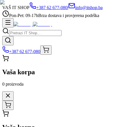
VAŠ IT SHOP
+387 62 677-080
|
info@itshop.ba
Pon-Pet: 09-17h
Brza dostava i provjerena podrška
+387 62 677-080
Vaša korpa
0
proizvoda