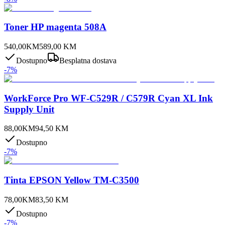
Toner HP magenta 508A
540,00
KM
589,00
KM
Dostupno
Besplatna dostava
-
7
%
WorkForce Pro WF-C529R / C579R Cyan XL Ink
Supply Unit
88,00
KM
94,50
KM
Dostupno
-
7
%
Tinta EPSON Yellow TM-C3500
78,00
KM
83,50
KM
Dostupno
-
7
%