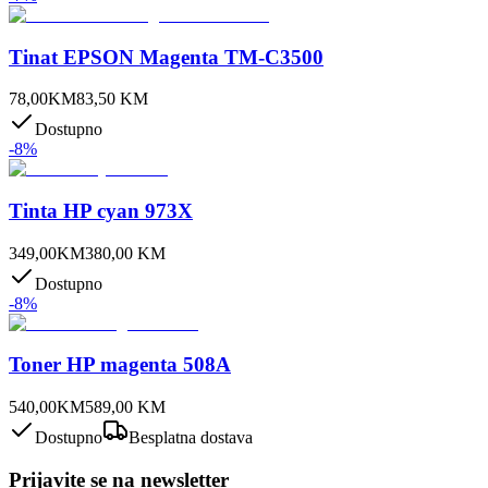
Tinat EPSON Magenta TM-C3500
78,00
KM
83,50
KM
Dostupno
-
8
%
Tinta HP cyan 973X
349,00
KM
380,00
KM
Dostupno
-
8
%
Toner HP magenta 508A
540,00
KM
589,00
KM
Dostupno
Besplatna dostava
Prijavite se na newsletter