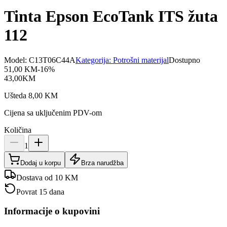
Tinta Epson EcoTank ITS žuta
112
Model:
C13T06C44A
Kategorija:
Potrošni materijal
Dostupno
51,00
KM
-
16
%
43,00
KM
Ušteda
8,00
KM
Cijena sa uključenim PDV-om
Količina
1
Dodaj u korpu
Brza narudžba
Dostava od 10 KM
Povrat 15 dana
Informacije o kupovini