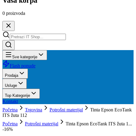
Vaša korpa
0
proizvoda
Sve kategorije
Flash ponude
Prodaja
Usluge
Top Kategorije
Kontakt
Početna
Trgovina
Potrošni materijal
Tinta Epson EcoTank
ITS žuta 112
Početna
Potrošni materijal
Tinta Epson EcoTank ITS žuta 1...
-
16
%