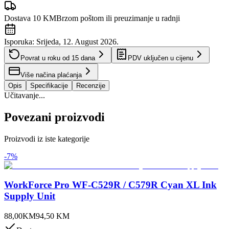
Dostava 10 KM
Brzom poštom ili preuzimanje u radnji
Isporuka:
Srijeda, 12. August 2026.
Povrat u roku od
15
dana
PDV uključen u cijenu
Više načina plaćanja
Opis
Specifikacije
Recenzije
Učitavanje...
Povezani proizvodi
Proizvodi iz iste kategorije
-
7
%
WorkForce Pro WF-C529R / C579R Cyan XL Ink
Supply Unit
88,00
KM
94,50
KM