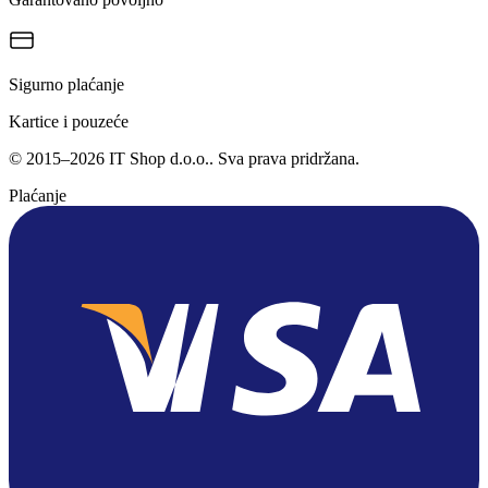
Sigurno plaćanje
Kartice i pouzeće
©
2015
–
2026
IT Shop d.o.o.
. Sva prava pridržana.
Plaćanje