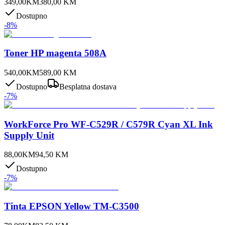
349,00
KM
380,00
KM
Dostupno
-
8
%
Toner HP magenta 508A
540,00
KM
589,00
KM
Dostupno
Besplatna dostava
-
7
%
WorkForce Pro WF-C529R / C579R Cyan XL Ink
Supply Unit
88,00
KM
94,50
KM
Dostupno
-
7
%
Tinta EPSON Yellow TM-C3500