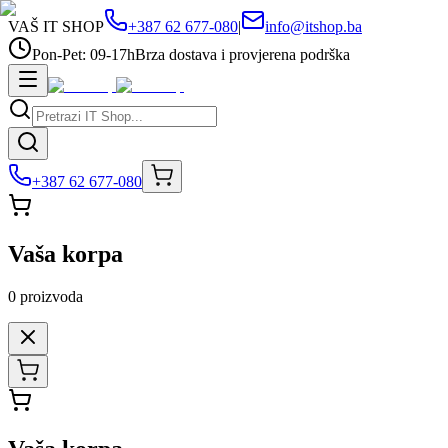
VAŠ IT SHOP
+387 62 677-080
|
info@itshop.ba
Pon-Pet: 09-17h
Brza dostava i provjerena podrška
+387 62 677-080
Vaša korpa
0
proizvoda