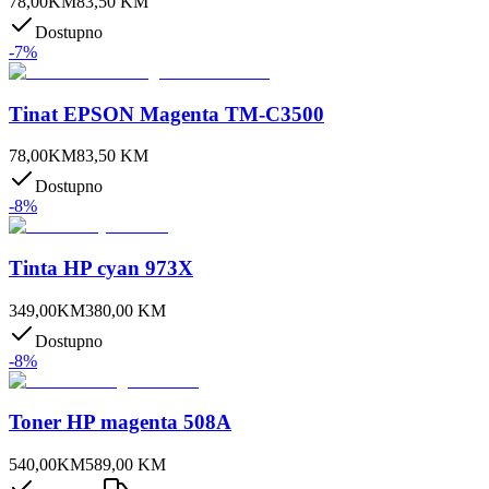
78,00
KM
83,50
KM
Dostupno
-
7
%
Tinat EPSON Magenta TM-C3500
78,00
KM
83,50
KM
Dostupno
-
8
%
Tinta HP cyan 973X
349,00
KM
380,00
KM
Dostupno
-
8
%
Toner HP magenta 508A
540,00
KM
589,00
KM