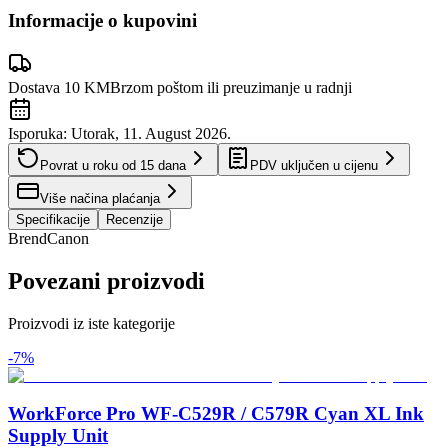
Informacije o kupovini
Dostava 10 KM
Brzom poštom ili preuzimanje u radnji
Isporuka:
Utorak, 11. August 2026.
Povrat u roku od
15
dana
PDV uključen u cijenu
Više načina plaćanja
Specifikacije
Recenzije
Brend
Canon
Povezani proizvodi
Proizvodi iz iste kategorije
-
7
%
WorkForce Pro WF-C529R / C579R Cyan XL Ink
Supply Unit