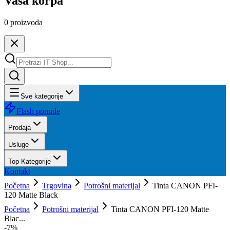
Vaša korpa
0
proizvoda
Sve kategorije
Flash ponude
Prodaja
Usluge
Top Kategorije
Kontakt
Početna
Trgovina
Potrošni materijal
Tinta CANON PFI-
120 Matte Black
Početna
Potrošni materijal
Tinta CANON PFI-120 Matte
Blac...
-
7
%