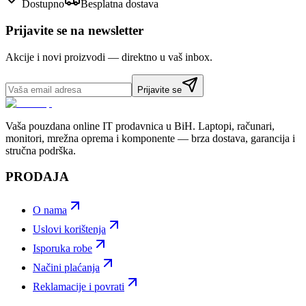
Dostupno
Besplatna dostava
Prijavite se na newsletter
Akcije i novi proizvodi — direktno u vaš inbox.
Prijavite se
Vaša pouzdana online IT prodavnica u BiH. Laptopi, računari,
monitori, mrežna oprema i komponente — brza dostava, garancija i
stručna podrška.
PRODAJA
O nama
Uslovi korištenja
Isporuka robe
Načini plaćanja
Reklamacije i povrati