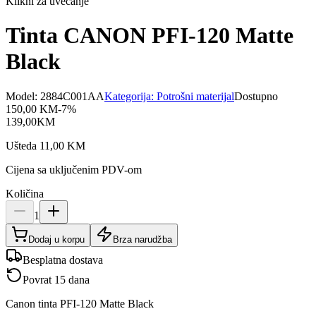
Klikni za uvećanje
Tinta CANON PFI-120 Matte
Black
Model:
2884C001AA
Kategorija:
Potrošni materijal
Dostupno
150,00
KM
-
7
%
139,00
KM
Ušteda
11,00
KM
Cijena sa uključenim PDV-om
Količina
1
Dodaj u korpu
Brza narudžba
Besplatna dostava
Povrat 15 dana
Canon tinta PFI-120 Matte Black