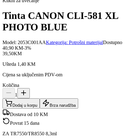
Klikni za uvećanje
Tinta CANON CLI-581 XL
PHOTO BLUE
Model:
2053C001AA
Kategorija:
Potrošni materijal
Dostupno
40,90
KM
-
3
%
39,50
KM
Ušteda
1,40
KM
Cijena sa uključenim PDV-om
Količina
1
Dodaj u korpu
Brza narudžba
Dostava od 10 KM
Povrat 15 dana
ZA TR7550/TR8550 8,3ml