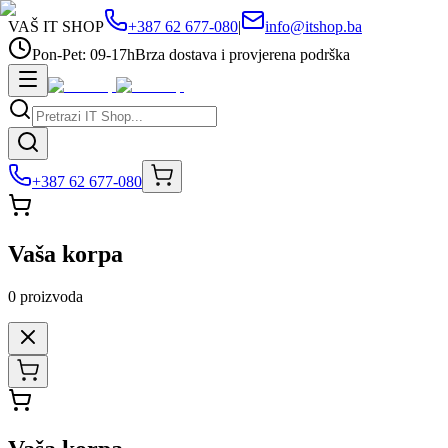
VAŠ IT SHOP
+387 62 677-080
|
info@itshop.ba
Pon-Pet: 09-17h
Brza dostava i provjerena podrška
+387 62 677-080
Vaša korpa
0
proizvoda