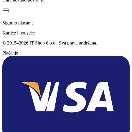
Sigurno plaćanje
Kartice i pouzeće
©
2015
–
2026
IT Shop d.o.o.
. Sva prava pridržana.
Plaćanje