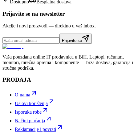
Dostupno
Besplatna dostava
Prijavite se na newsletter
Akcije i novi proizvodi — direktno u vaš inbox.
Prijavite se
Vaša pouzdana online IT prodavnica u BiH. Laptopi, računari,
monitori, mrežna oprema i komponente — brza dostava, garancija i
stručna podrška.
PRODAJA
O nama
Uslovi korištenja
Isporuka robe
Načini plaćanja
Reklamacije i povrati