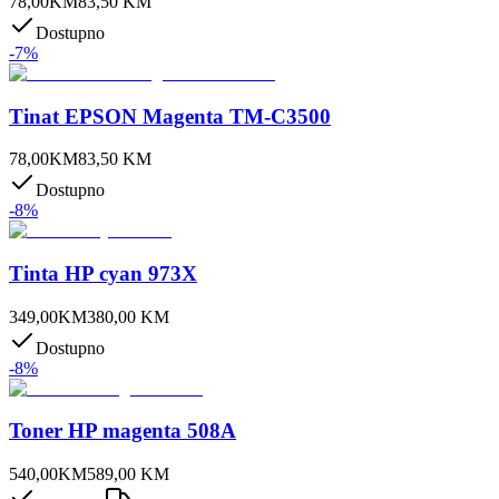
78,00
KM
83,50
KM
Dostupno
-
7
%
Tinat EPSON Magenta TM-C3500
78,00
KM
83,50
KM
Dostupno
-
8
%
Tinta HP cyan 973X
349,00
KM
380,00
KM
Dostupno
-
8
%
Toner HP magenta 508A
540,00
KM
589,00
KM