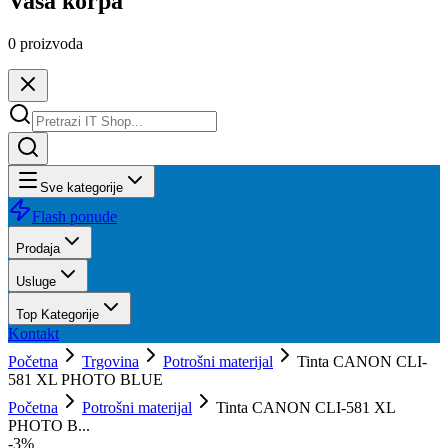
Vaša korpa
0
proizvoda
Sve kategorije
Flash ponude
Prodaja
Usluge
Top Kategorije
Kontakt
Početna
Trgovina
Potrošni materijal
Tinta CANON CLI-
581 XL PHOTO BLUE
Početna
Potrošni materijal
Tinta CANON CLI-581 XL
PHOTO B...
-
3
%