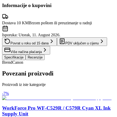
Informacije o kupovini
Dostava 10 KM
Brzom poštom ili preuzimanje u radnji
Isporuka:
Utorak, 11. August 2026.
Povrat u roku od
15
dana
PDV uključen u cijenu
Više načina plaćanja
Specifikacije
Recenzije
Brend
Canon
Povezani proizvodi
Proizvodi iz iste kategorije
-
7
%
WorkForce Pro WF-C529R / C579R Cyan XL Ink
Supply Unit