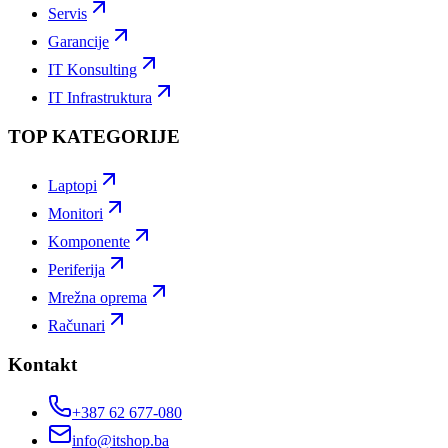
Servis
Garancije
IT Konsulting
IT Infrastruktura
TOP KATEGORIJE
Laptopi
Monitori
Komponente
Periferija
Mrežna oprema
Računari
Kontakt
+387 62 677-080
info@itshop.ba