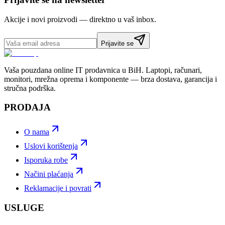
Akcije i novi proizvodi — direktno u vaš inbox.
Prijavite se
Vaša pouzdana online IT prodavnica u BiH. Laptopi, računari,
monitori, mrežna oprema i komponente — brza dostava, garancija i
stručna podrška.
PRODAJA
O nama
Uslovi korištenja
Isporuka robe
Načini plaćanja
Reklamacije i povrati
USLUGE