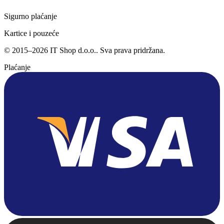
Sigurno plaćanje
Kartice i pouzeće
©
2015
–
2026
IT Shop d.o.o.
. Sva prava pridržana.
Plaćanje