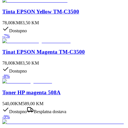
Tinta EPSON Yellow TM-C3500
78,00
KM
83,50
KM
Dostupno
-
7
%
Tinat EPSON Magenta TM-C3500
78,00
KM
83,50
KM
Dostupno
-
8
%
Toner HP magenta 508A
540,00
KM
589,00
KM
Dostupno
Besplatna dostava
-
9
%