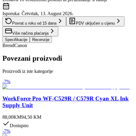
Isporuka:
Četvrtak, 13. August 2026.
Povrat u roku od
15
dana
PDV uključen u cijenu
Više načina plaćanja
Specifikacije
Recenzije
Brend
Canon
Povezani proizvodi
Proizvodi iz iste kategorije
-
7
%
WorkForce Pro WF-C529R / C579R Cyan XL Ink
Supply Unit
88,00
KM
94,50
KM
Dostupno
-
7
%