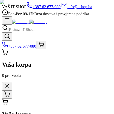
VAŠ IT SHOP
+387 62 677-080
|
info@itshop.ba
Pon-Pet: 09-17h
Brza dostava i provjerena podrška
+387 62 677-080
Vaša korpa
0
proizvoda