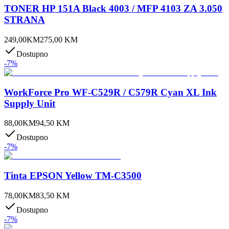
TONER HP 151A Black 4003 / MFP 4103 ZA 3.050
STRANA
249,00
KM
275,00
KM
Dostupno
-
7
%
WorkForce Pro WF-C529R / C579R Cyan XL Ink
Supply Unit
88,00
KM
94,50
KM
Dostupno
-
7
%
Tinta EPSON Yellow TM-C3500
78,00
KM
83,50
KM
Dostupno
-
7
%