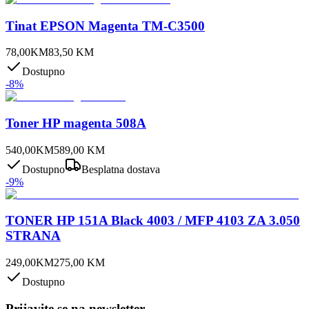
Tinat EPSON Magenta TM-C3500
78,00
KM
83,50
KM
Dostupno
-
8
%
Toner HP magenta 508A
540,00
KM
589,00
KM
Dostupno
Besplatna dostava
-
9
%
TONER HP 151A Black 4003 / MFP 4103 ZA 3.050
STRANA
249,00
KM
275,00
KM
Dostupno
Prijavite se na newsletter