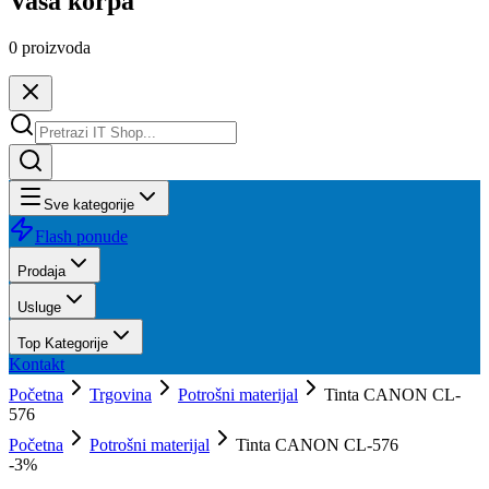
Vaša korpa
0
proizvoda
Sve kategorije
Flash ponude
Prodaja
Usluge
Top Kategorije
Kontakt
Početna
Trgovina
Potrošni materijal
Tinta CANON CL-
576
Početna
Potrošni materijal
Tinta CANON CL-576
-
3
%