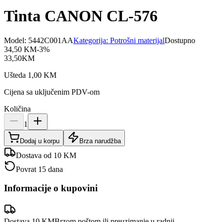
Tinta CANON CL-576
Model:
5442C001AA
Kategorija:
Potrošni materijal
Dostupno
34,50
KM
-
3
%
33,50
KM
Ušteda
1,00
KM
Cijena sa uključenim PDV-om
Količina
1
Dodaj u korpu
Brza narudžba
Dostava od 10 KM
Povrat 15 dana
Informacije o kupovini
Dostava 10 KM
Brzom poštom ili preuzimanje u radnji