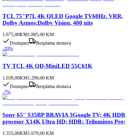
TCL 75"P7L 4K QLED Google TV60Hz, VRR,
Dolby Armos;Dolby Vision, 400 nits
1.675,00
KM
1.805,00
KM
Dostupno
Besplatna dostava
-
20
%
TV TCL 4K QD-MiniLED 55C61K
1.039,00
KM
1.299,00
KM
Dostupno
Besplatna dostava
-
7
%
Sony 65'' S35BP BRAVIA 3Google TV; 4K HDR
procesor X14K Ultra HD; HDR; Triluminos Pro;
1.555,00
KM
1.679,00
KM