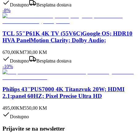
Dostupno
Besplatna dostava
-
8
%
TCL 55"P61K 4K TV (55V6C)Google OS; HDR10
HVA PanelMotion Clarity; Dolby Audio;
670,00
KM
730,00
KM
Dostupno
Besplatna dostava
-
10
%
Philips 43''PUS7000 4K Titanzvuk 20W; HDMI
2.1;panel 60HZ; Pixel Precise Ultra HD
495,00
KM
550,00
KM
Dostupno
Prijavite se na newsletter