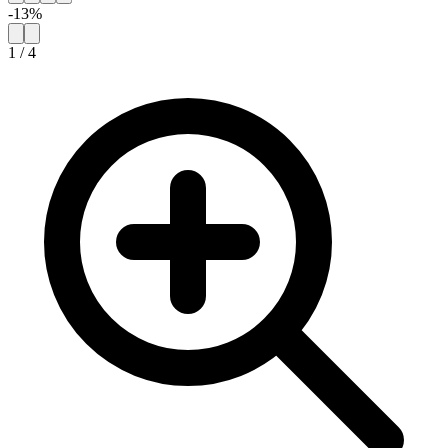
-
13
%
1
/
4