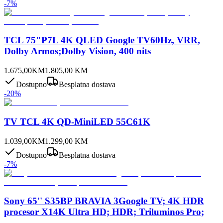
-
7
%
TCL 75"P7L 4K QLED Google TV60Hz, VRR,
Dolby Armos;Dolby Vision, 400 nits
1.675,00
KM
1.805,00
KM
Dostupno
Besplatna dostava
-
20
%
TV TCL 4K QD-MiniLED 55C61K
1.039,00
KM
1.299,00
KM
Dostupno
Besplatna dostava
-
7
%
Sony 65'' S35BP BRAVIA 3Google TV; 4K HDR
procesor X14K Ultra HD; HDR; Triluminos Pro;