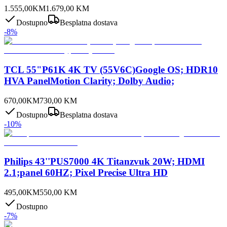
1.555,00
KM
1.679,00
KM
Dostupno
Besplatna dostava
-
8
%
TCL 55"P61K 4K TV (55V6C)Google OS; HDR10
HVA PanelMotion Clarity; Dolby Audio;
670,00
KM
730,00
KM
Dostupno
Besplatna dostava
-
10
%
Philips 43''PUS7000 4K Titanzvuk 20W; HDMI
2.1;panel 60HZ; Pixel Precise Ultra HD
495,00
KM
550,00
KM
Dostupno
-
7
%