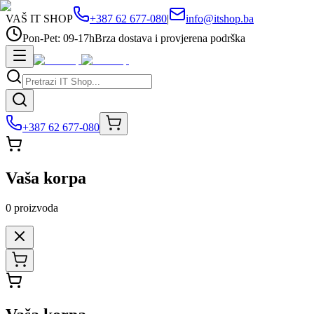
VAŠ IT SHOP
+387 62 677-080
|
info@itshop.ba
Pon-Pet: 09-17h
Brza dostava i provjerena podrška
+387 62 677-080
Vaša korpa
0
proizvoda