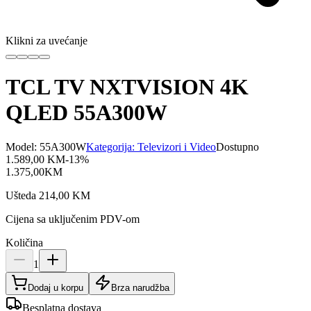
Klikni za uvećanje
TCL TV NXTVISION 4K
QLED 55A300W
Model:
55A300W
Kategorija:
Televizori i Video
Dostupno
1.589,00
KM
-
13
%
1.375,00
KM
Ušteda
214,00
KM
Cijena sa uključenim PDV-om
Količina
1
Dodaj u korpu
Brza narudžba
Besplatna dostava