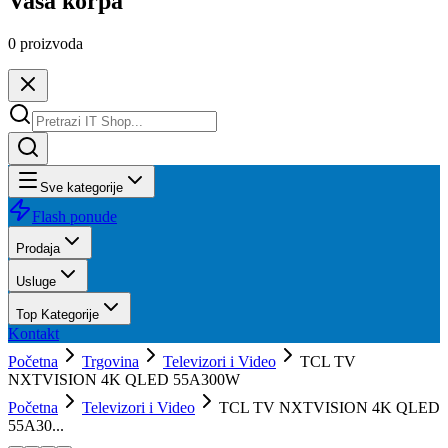
Vaša korpa
0
proizvoda
Sve kategorije
Flash ponude
Prodaja
Usluge
Top Kategorije
Kontakt
Početna
Trgovina
Televizori i Video
TCL TV
NXTVISION 4K QLED 55A300W
Početna
Televizori i Video
TCL TV NXTVISION 4K QLED
55A30...