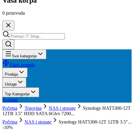
Vaša korpa
0
proizvoda
Sve kategorije
Flash ponude
Prodaja
Usluge
Top Kategorije
Kontakt
Početna
Trgovina
NAS i storage
Synology HAT5300-12T
12TB 3.5" HDD SATA 6Gb/s 7200...
Početna
NAS i storage
Synology HAT5300-12T 12TB 3.5"...
-
10
%