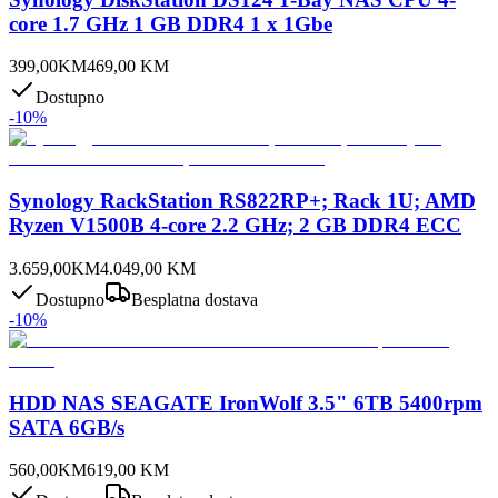
core 1.7 GHz 1 GB DDR4 1 x 1Gbe
399,00
KM
469,00
KM
Dostupno
-
10
%
Synology RackStation RS822RP+; Rack 1U; AMD
Ryzen V1500B 4-core 2.2 GHz; 2 GB DDR4 ECC
3.659,00
KM
4.049,00
KM
Dostupno
Besplatna dostava
-
10
%
HDD NAS SEAGATE IronWolf 3.5" 6TB 5400rpm
SATA 6GB/s
560,00
KM
619,00
KM