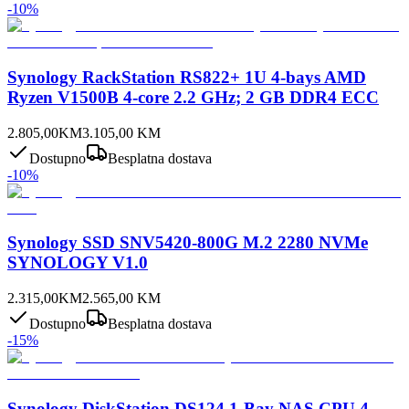
-
10
%
Synology RackStation RS822+ 1U 4-bays AMD
Ryzen V1500B 4-core 2.2 GHz; 2 GB DDR4 ECC
2.805,00
KM
3.105,00
KM
Dostupno
Besplatna dostava
-
10
%
Synology SSD SNV5420-800G M.2 2280 NVMe
SYNOLOGY V1.0
2.315,00
KM
2.565,00
KM
Dostupno
Besplatna dostava
-
15
%
Synology DiskStation DS124 1-Bay NAS CPU 4-