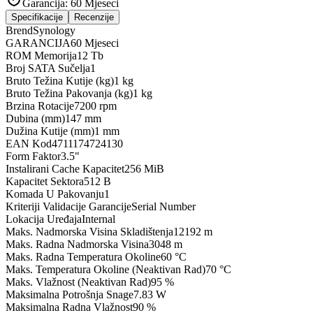
Garancija:
60 Mjeseci
Specifikacije
Recenzije
Brend
Synology
GARANCIJA
60 Mjeseci
ROM Memorija
12 Tb
Broj SATA Sučelja
1
Bruto Težina Kutije (kg)
1 kg
Bruto Težina Pakovanja (kg)
1 kg
Brzina Rotacije
7200 rpm
Dubina (mm)
147 mm
Dužina Kutije (mm)
1 mm
EAN Kod
4711174724130
Form Faktor
3.5"
Instalirani Cache Kapacitet
256 MiB
Kapacitet Sektora
512 B
Komada U Pakovanju
1
Kriteriji Validacije Garancije
Serial Number
Lokacija Uređaja
Internal
Maks. Nadmorska Visina Skladištenja
12192 m
Maks. Radna Nadmorska Visina
3048 m
Maks. Radna Temperatura Okoline
60 °C
Maks. Temperatura Okoline (Neaktivan Rad)
70 °C
Maks. Vlažnost (Neaktivan Rad)
95 %
Maksimalna Potrošnja Snage
7.83 W
Maksimalna Radna Vlažnost
90 %