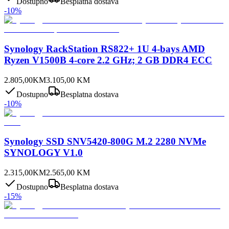
Dostupno
Besplatna dostava
-
10
%
Synology RackStation RS822+ 1U 4-bays AMD
Ryzen V1500B 4-core 2.2 GHz; 2 GB DDR4 ECC
2.805,00
KM
3.105,00
KM
Dostupno
Besplatna dostava
-
10
%
Synology SSD SNV5420-800G M.2 2280 NVMe
SYNOLOGY V1.0
2.315,00
KM
2.565,00
KM
Dostupno
Besplatna dostava
-
15
%