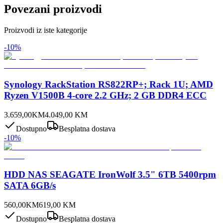
Povezani proizvodi
Proizvodi iz iste kategorije
-
10
%
Synology RackStation RS822RP+; Rack 1U; AMD
Ryzen V1500B 4-core 2.2 GHz; 2 GB DDR4 ECC
3.659,00
KM
4.049,00
KM
Dostupno
Besplatna dostava
-
10
%
HDD NAS SEAGATE IronWolf 3.5" 6TB 5400rpm
SATA 6GB/s
560,00
KM
619,00
KM
Dostupno
Besplatna dostava