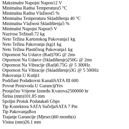
Maksimalni Napojni Napon
12 V
Minimalna Radna Temperatura
5 °C
Minimalna Radna Vlažnost
5 %
Minimalna Temperatura Skladištenja
40 °C
Minimalna Vlažnost Skladištenja
5 %
Minimalni Napojni Napon
5 V
Nazivna Težina
0.72 kg
Neto Težina Kartonskog Pakovanja
1 kg
Neto Težina Pakovanja (kg)
1 kg
Neto Težina Plastičnog Pakovanja
1 kg
Otpornost Na Udarce (Rad)
70G @ 2ms
Otpornost Na Udarce (Skladištenje)
250G @ 2ms
Otpornost Na Vibracije (Rad)
0.75G @ 5 300Hz
Otpornost Na Vibracije (Skladištenje)
3G @ 5 500Hz
Pakovanja U Kutiji
1
Podržani Podatkovni Kanali
SATA III 600
Povrat Proizvoda U Garanciji
Yes
Prosječno Vrijeme Između Kvarova
2500000 hr
Širina (mm)
101.85 mm
Spoljni Protok Podataka
6 Gbps
Tip Konektora SATA Sučelja
SATA 7 Pin
Tip Pakovanja
Box
Trajanje Garancije (Mjeseci)
60 month(s)
Visina (mm)
26.1 mm