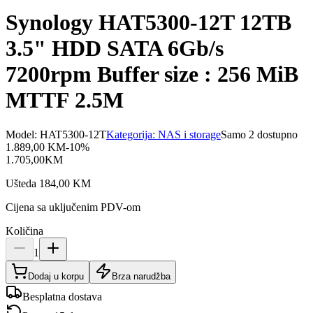
Synology HAT5300-12T 12TB
3.5" HDD SATA 6Gb/s
7200rpm Buffer size : 256 MiB
MTTF 2.5M
Model:
HAT5300-12T
Kategorija:
NAS i storage
Samo 2 dostupno
1.889,00
KM
-
10
%
1.705,00
KM
Ušteda
184,00
KM
Cijena sa uključenim PDV-om
Količina
1
Dodaj u korpu
Brza narudžba
Besplatna dostava