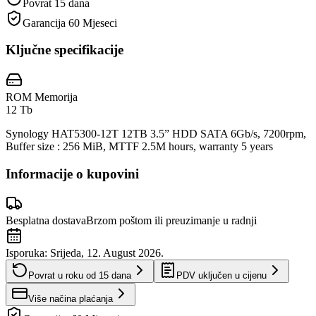
Povrat 15 dana
Garancija
60 Mjeseci
Ključne specifikacije
ROM Memorija
12 Tb
Synology HAT5300-12T 12TB 3.5” HDD SATA 6Gb/s, 7200rpm,
Buffer size : 256 MiB, MTTF 2.5M hours, warranty 5 years
Informacije o kupovini
Besplatna dostava
Brzom poštom ili preuzimanje u radnji
Isporuka:
Srijeda, 12. August 2026.
Povrat u roku od
15
dana
PDV uključen u cijenu
Više načina plaćanja