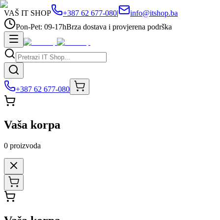
VAŠ IT SHOP
+387 62 677-080
|
info@itshop.ba
Pon-Pet: 09-17h
Brza dostava i provjerena podrška
+387 62 677-080
Vaša korpa
0
proizvoda