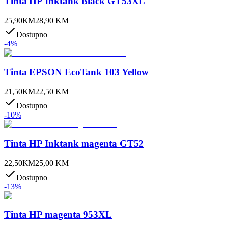
Tinta HP Inktank Black GT53XL
25,90
KM
28,90
KM
Dostupno
-
4
%
Tinta EPSON EcoTank 103 Yellow
21,50
KM
22,50
KM
Dostupno
-
10
%
Tinta HP Inktank magenta GT52
22,50
KM
25,00
KM
Dostupno
-
13
%
Tinta HP magenta 953XL