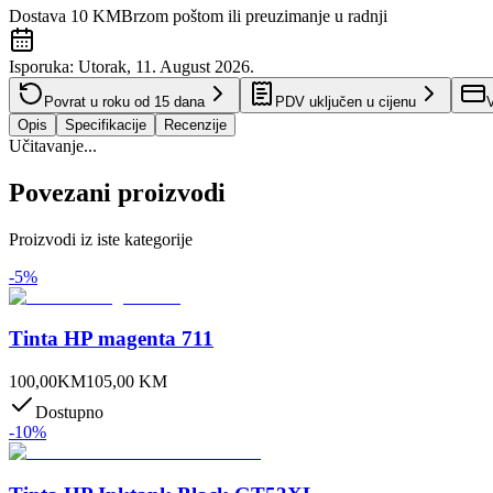
Dostava 10 KM
Brzom poštom ili preuzimanje u radnji
Isporuka:
Utorak, 11. August 2026.
Povrat u roku od
15
dana
PDV uključen u cijenu
V
Opis
Specifikacije
Recenzije
Učitavanje...
Povezani proizvodi
Proizvodi iz iste kategorije
-
5
%
Tinta HP magenta 711
100,00
KM
105,00
KM
Dostupno
-
10
%