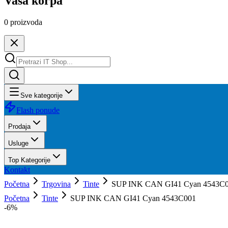
Vaša korpa
0
proizvoda
Sve kategorije
Flash ponude
Prodaja
Usluge
Top Kategorije
Kontakt
Početna
Trgovina
Tinte
SUP INK CAN GI41 Cyan 4543C
Početna
Tinte
SUP INK CAN GI41 Cyan 4543C001
-
6
%