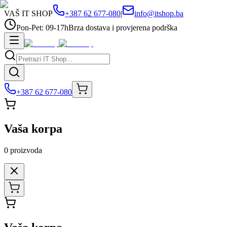
VAŠ IT SHOP
+387 62 677-080
|
info@itshop.ba
Pon-Pet: 09-17h
Brza dostava i provjerena podrška
+387 62 677-080
Vaša korpa
0
proizvoda