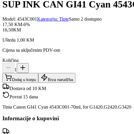
SUP INK CAN GI41 Cyan 4543
Model:
4543C001
Kategorija:
Tinte
Samo 2 dostupno
17,50
KM
-
6
%
16,50
KM
Ušteda
1,00
KM
Cijena sa uključenim PDV-om
Količina
1
Dodaj u korpu
Brza narudžba
Dostava od 10 KM
Povrat 15 dana
Tinta Canon GI41 Cyan 4543C001-70ml, for G1420.G2420.G3420
Informacije o kupovini