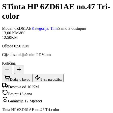
STinta HP 6ZD61AE no.47 Tri-
color
Model:
6ZD61AE
Kategorija:
Tinte
Samo 3 dostupno
13,00
KM
-
8
%
12,50
KM
Ušteda
0,50
KM
Cijena sa uključenim PDV-om
Količina
1
Dodaj u korpu
Brza narudžba
Dostava od 10 KM
Povrat 15 dana
Garancija
12 Mjeseci
Tinta HP 6ZD61AE no.47 Tri-color