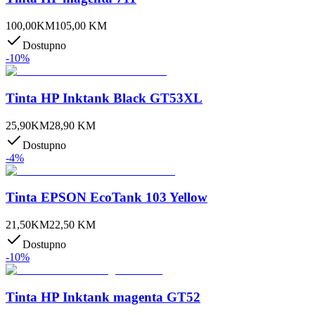
100,00
KM
105,00
KM
Dostupno
-
10
%
Tinta HP Inktank Black GT53XL
25,90
KM
28,90
KM
Dostupno
-
4
%
Tinta EPSON EcoTank 103 Yellow
21,50
KM
22,50
KM
Dostupno
-
10
%
Tinta HP Inktank magenta GT52