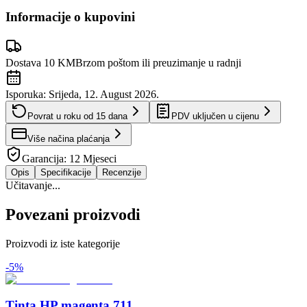
Informacije o kupovini
Dostava 10 KM
Brzom poštom ili preuzimanje u radnji
Isporuka:
Srijeda, 12. August 2026.
Povrat u roku od
15
dana
PDV uključen u cijenu
Više načina plaćanja
Garancija:
12 Mjeseci
Opis
Specifikacije
Recenzije
Učitavanje...
Povezani proizvodi
Proizvodi iz iste kategorije
-
5
%
Tinta HP magenta 711