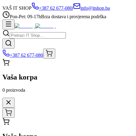
VAŠ IT SHOP
+387 62 677-080
|
info@itshop.ba
Pon-Pet: 09-17h
Brza dostava i provjerena podrška
+387 62 677-080
Vaša korpa
0
proizvoda