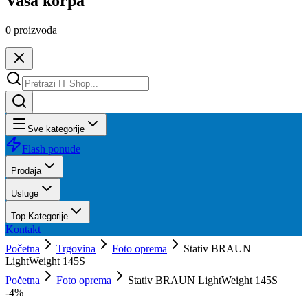
Vaša korpa
0
proizvoda
Sve kategorije
Flash ponude
Prodaja
Usluge
Top Kategorije
Kontakt
Početna
Trgovina
Foto oprema
Stativ BRAUN
LightWeight 145S
Početna
Foto oprema
Stativ BRAUN LightWeight 145S
-
4
%