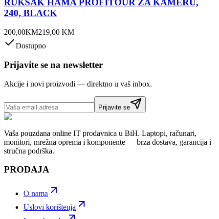
RUKSAK HAMA PROFITOUR ZA KAMERU,
240, BLACK
200,00
KM
219,00
KM
Dostupno
Prijavite se na newsletter
Akcije i novi proizvodi — direktno u vaš inbox.
Prijavite se
Vaša pouzdana online IT prodavnica u BiH. Laptopi, računari,
monitori, mrežna oprema i komponente — brza dostava, garancija i
stručna podrška.
PRODAJA
O nama
Uslovi korištenja