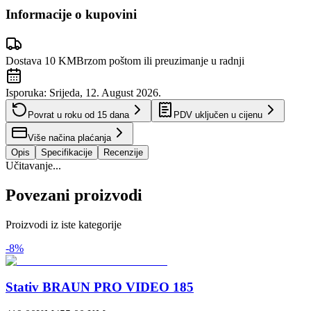
Informacije o kupovini
Dostava 10 KM
Brzom poštom ili preuzimanje u radnji
Isporuka:
Srijeda, 12. August 2026.
Povrat u roku od
15
dana
PDV uključen u cijenu
Više načina plaćanja
Opis
Specifikacije
Recenzije
Učitavanje...
Povezani proizvodi
Proizvodi iz iste kategorije
-
8
%
Stativ BRAUN PRO VIDEO 185