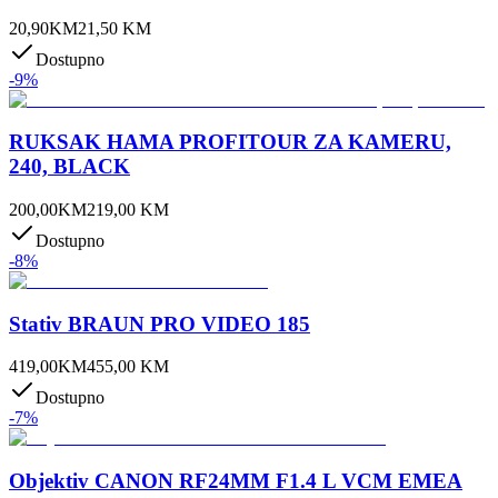
20,90
KM
21,50
KM
Dostupno
-
9
%
RUKSAK HAMA PROFITOUR ZA KAMERU,
240, BLACK
200,00
KM
219,00
KM
Dostupno
-
8
%
Stativ BRAUN PRO VIDEO 185
419,00
KM
455,00
KM
Dostupno
-
7
%
Objektiv CANON RF24MM F1.4 L VCM EMEA