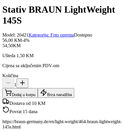
Stativ BRAUN LightWeight
145S
Model:
20421
Kategorija:
Foto oprema
Dostupno
56,00
KM
-
4
%
54,50
KM
Ušteda
1,50
KM
Cijena sa uključenim PDV-om
Količina
1
Dodaj u korpu
Brza narudžba
Dostava od 10 KM
Povrat 15 dana
https://braun-germany.de/en/light-weight/464-braun-lightweight-
145s.html