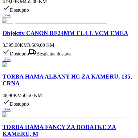
419,00
KM
455,00
KM
Dostupno
-
7
%
Objektiv CANON RF24MM F1.4 L VCM EMEA
3.395,00
KM
3.669,00
KM
Dostupno
Besplatna dostava
-
3
%
TORBA HAMA ALBANY HC ZA KAMERU, 135,
CRNA
48,90
KM
50,50
KM
Dostupno
-
3
%
TORBA HAMA FANCY ZA DODATKE ZA
KAMERU, M