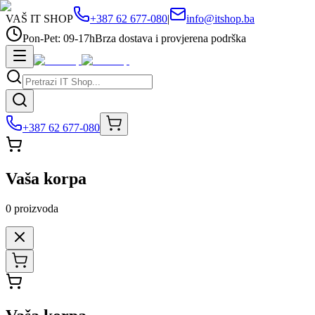
VAŠ IT SHOP
+387 62 677-080
|
info@itshop.ba
Pon-Pet: 09-17h
Brza dostava i provjerena podrška
+387 62 677-080
Vaša korpa
0
proizvoda