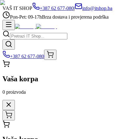
VAŠ IT SHOP
+387 62 677-080
|
info@itshop.ba
Pon-Pet: 09-17h
Brza dostava i provjerena podrška
+387 62 677-080
Vaša korpa
0
proizvoda