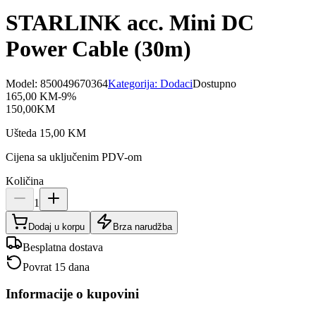
STARLINK acc. Mini DC
Power Cable (30m)
Model:
850049670364
Kategorija:
Dodaci
Dostupno
165,00
KM
-
9
%
150,00
KM
Ušteda
15,00
KM
Cijena sa uključenim PDV-om
Količina
1
Dodaj u korpu
Brza narudžba
Besplatna dostava
Povrat 15 dana
Informacije o kupovini