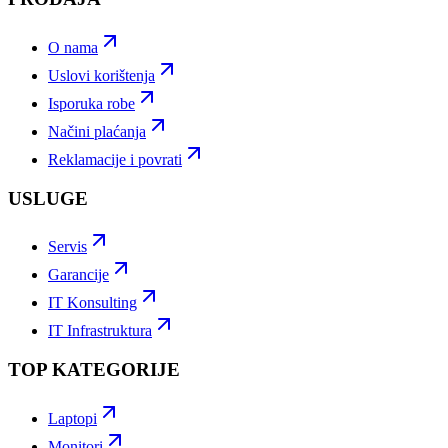
O nama
Uslovi korištenja
Isporuka robe
Načini plaćanja
Reklamacije i povrati
USLUGE
Servis
Garancije
IT Konsulting
IT Infrastruktura
TOP KATEGORIJE
Laptopi
Monitori