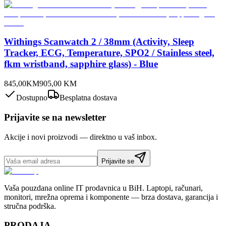
Withings Scanwatch 2 / 38mm (Activity, Sleep
Tracker, ECG, Temperature, SPO2 / Stainless steel,
fkm wristband, sapphire glass) - Blue
845,00
KM
905,00
KM
Dostupno
Besplatna dostava
Prijavite se na newsletter
Akcije i novi proizvodi — direktno u vaš inbox.
Prijavite se
Vaša pouzdana online IT prodavnica u BiH. Laptopi, računari,
monitori, mrežna oprema i komponente — brza dostava, garancija i
stručna podrška.
PRODAJA