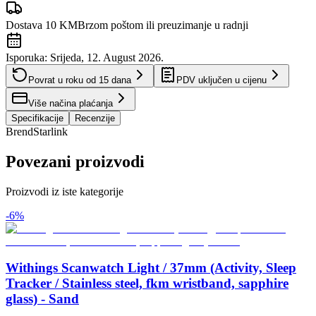
Dostava 10 KM
Brzom poštom ili preuzimanje u radnji
Isporuka:
Srijeda, 12. August 2026.
Povrat u roku od
15
dana
PDV uključen u cijenu
Više načina plaćanja
Specifikacije
Recenzije
Brend
Starlink
Povezani proizvodi
Proizvodi iz iste kategorije
-
6
%
Withings Scanwatch Light / 37mm (Activity, Sleep
Tracker / Stainless steel, fkm wristband, sapphire
glass) - Sand