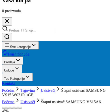
Vaša korpa
0
proizvoda
Sve kategorije
Flash ponude
Prodaja
Usluge
Top Kategorije
Kontakt
Početna
Trgovina
Usisivači
Štapni usisivač SAMSUNG
VS15A6031R1/GE
Početna
Usisivači
Štapni usisivač SAMSUNG VS15A6...
-
8
%