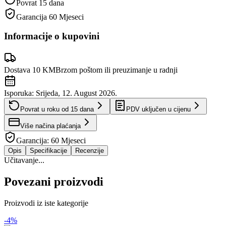
Povrat 15 dana
Garancija
60 Mjeseci
Informacije o kupovini
Dostava 10 KM
Brzom poštom ili preuzimanje u radnji
Isporuka:
Srijeda, 12. August 2026.
Povrat u roku od
15
dana
PDV uključen u cijenu
Više načina plaćanja
Garancija:
60 Mjeseci
Opis
Specifikacije
Recenzije
Učitavanje...
Povezani proizvodi
Proizvodi iz iste kategorije
-
4
%