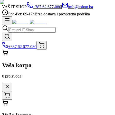
VAŠ IT SHOP
+387 62 677-080
|
info@itshop.ba
Pon-Pet: 09-17h
Brza dostava i provjerena podrška
+387 62 677-080
Vaša korpa
0
proizvoda