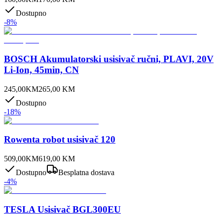
Dostupno
-
8
%
BOSCH Akumulatorski usisivač ručni, PLAVI, 20V
Li-Ion, 45min, CN
245,00
KM
265,00
KM
Dostupno
-
18
%
Rowenta robot usisivač 120
509,00
KM
619,00
KM
Dostupno
Besplatna dostava
-
4
%
TESLA Usisivač BGL300EU