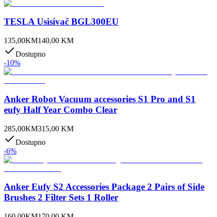
TESLA Usisivač BGL300EU
135,00
KM
140,00
KM
Dostupno
-
10
%
Anker Robot Vacuum accessories S1 Pro and S1
eufy Half Year Combo Clear
285,00
KM
315,00
KM
Dostupno
-
6
%
Anker Eufy S2 Accessories Package 2 Pairs of Side
Brushes 2 Filter Sets 1 Roller
160,00
KM
170,00
KM