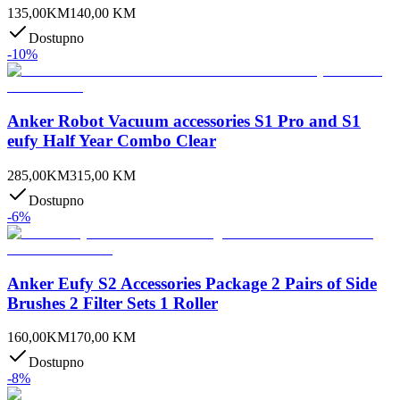
135,00
KM
140,00
KM
Dostupno
-
10
%
Anker Robot Vacuum accessories S1 Pro and S1
eufy Half Year Combo Clear
285,00
KM
315,00
KM
Dostupno
-
6
%
Anker Eufy S2 Accessories Package 2 Pairs of Side
Brushes 2 Filter Sets 1 Roller
160,00
KM
170,00
KM
Dostupno
-
8
%