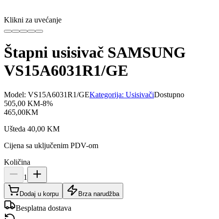
Klikni za uvećanje
Štapni usisivač SAMSUNG
VS15A6031R1/GE
Model:
VS15A6031R1/GE
Kategorija:
Usisivači
Dostupno
505,00
KM
-
8
%
465,00
KM
Ušteda
40,00
KM
Cijena sa uključenim PDV-om
Količina
1
Dodaj u korpu
Brza narudžba
Besplatna dostava