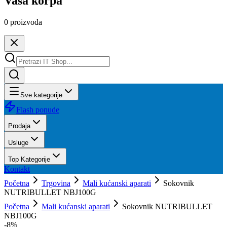
Vaša korpa
0
proizvoda
Sve kategorije
Flash ponude
Prodaja
Usluge
Top Kategorije
Kontakt
Početna
Trgovina
Mali kućanski aparati
Sokovnik
NUTRIBULLET NBJ100G
Početna
Mali kućanski aparati
Sokovnik NUTRIBULLET
NBJ100G
-
8
%