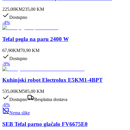
225,00
KM
235,00
KM
Dostupno
-
4
%
Tefal pegla na paru 2400 W
67,90
KM
70,90
KM
Dostupno
-
9
%
Kuhinjski robot Electrolux E5KM1-4BPT
535,00
KM
585,00
KM
Dostupno
Besplatna dostava
-
6
%
Nema slike
SEB Tefal parno glačalo FV6675E0