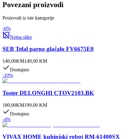
Povezani proizvodi
Proizvodi iz iste kategorije
-
6
%
Nema slike
SEB Tefal parno glačalo FV6675E0
140,00
KM
149,00
KM
Dostupno
-
10
%
Toster DELONGHI CTOV2103.BK
180,00
KM
199,00
KM
Dostupno
-
4
%
VIVAX HOME kuhinjski robot RM-61400SX