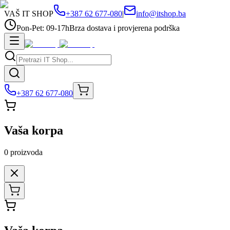
VAŠ IT SHOP
+387 62 677-080
|
info@itshop.ba
Pon-Pet: 09-17h
Brza dostava i provjerena podrška
+387 62 677-080
Vaša korpa
0
proizvoda