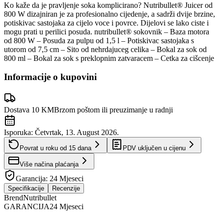
Ko kaže da je pravljenje soka komplicirano? Nutribullet® Juicer od
800 W dizajniran je za profesionalno cijedenje, a sadrži dvije brzine,
potiskivac sastojaka za cijelo voce i povrce. Dijelovi se lako ciste i
mogu prati u perilici posuda. nutribullet® sokovnik – Baza motora
od 800 W – Posuda za pulpu od 1,5 l – Potiskivac sastojaka s
utorom od 7,5 cm – Sito od nehrdajuceg celika – Bokal za sok od
800 ml – Bokal za sok s preklopnim zatvaracem – Cetka za cišcenje
Informacije o kupovini
Dostava 10 KM
Brzom poštom ili preuzimanje u radnji
Isporuka:
Četvrtak, 13. August 2026.
Povrat u roku od
15
dana
PDV uključen u cijenu
Više načina plaćanja
Garancija:
24 Mjeseci
Specifikacije
Recenzije
Brend
Nutribullet
GARANCIJA
24 Mjeseci