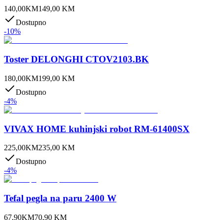
140,00
KM
149,00
KM
Dostupno
-
10
%
Toster DELONGHI CTOV2103.BK
180,00
KM
199,00
KM
Dostupno
-
4
%
VIVAX HOME kuhinjski robot RM-61400SX
225,00
KM
235,00
KM
Dostupno
-
4
%
Tefal pegla na paru 2400 W
67,90
KM
70,90
KM