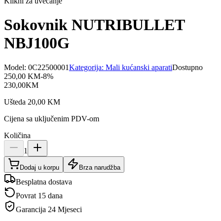
Klikni za uvećanje
Sokovnik NUTRIBULLET
NBJ100G
Model:
0C22500001
Kategorija:
Mali kućanski aparati
Dostupno
250,00
KM
-
8
%
230,00
KM
Ušteda
20,00
KM
Cijena sa uključenim PDV-om
Količina
1
Dodaj u korpu
Brza narudžba
Besplatna dostava
Povrat 15 dana
Garancija
24 Mjeseci