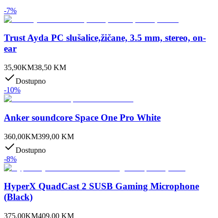
-
7
%
Trust Ayda PC slušalice,žičane, 3.5 mm, stereo, on-
ear
35,90
KM
38,50
KM
Dostupno
-
10
%
Anker soundcore Space One Pro White
360,00
KM
399,00
KM
Dostupno
-
8
%
HyperX QuadCast 2 SUSB Gaming Microphone
(Black)
375,00
KM
409,00
KM