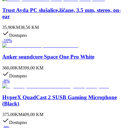
Trust Ayda PC slušalice,žičane, 3.5 mm, stereo, on-
ear
35,90
KM
38,50
KM
Dostupno
-
10
%
Anker soundcore Space One Pro White
360,00
KM
399,00
KM
Dostupno
-
8
%
HyperX QuadCast 2 SUSB Gaming Microphone
(Black)
375,00
KM
409,00
KM
Dostupno
-
9
%