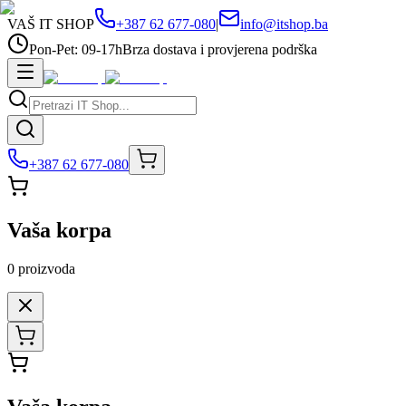
VAŠ IT SHOP
+387 62 677-080
|
info@itshop.ba
Pon-Pet: 09-17h
Brza dostava i provjerena podrška
+387 62 677-080
Vaša korpa
0
proizvoda