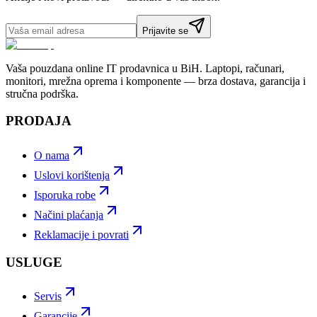
Prijavite se
Vaša pouzdana online IT prodavnica u BiH. Laptopi, računari,
monitori, mrežna oprema i komponente — brza dostava, garancija i
stručna podrška.
PRODAJA
O nama
Uslovi korištenja
Isporuka robe
Načini plaćanja
Reklamacije i povrati
USLUGE
Servis
Garancije