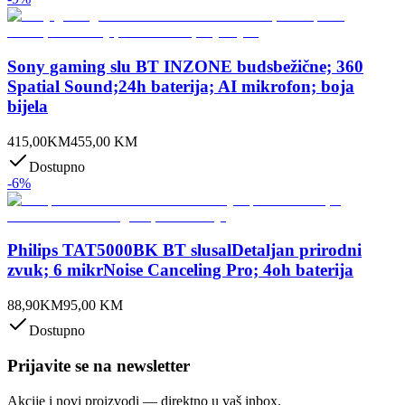
Sony gaming slu BT INZONE budsbežične; 360
Spatial Sound;24h baterija; AI mikrofon; boja
bijela
415,00
KM
455,00
KM
Dostupno
-
6
%
Philips TAT5000BK BT slusalDetaljan prirodni
zvuk; 6 mikrNoise Canceling Pro; 4oh baterija
88,90
KM
95,00
KM
Dostupno
Prijavite se na newsletter
Akcije i novi proizvodi — direktno u vaš inbox.