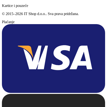
Kartice i pouzeće
©
2015
–
2026
IT Shop d.o.o.
. Sva prava pridržana.
Plaćanje