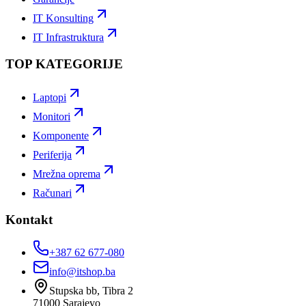
IT Konsulting
IT Infrastruktura
TOP KATEGORIJE
Laptopi
Monitori
Komponente
Periferija
Mrežna oprema
Računari
Kontakt
+387 62 677-080
info@itshop.ba
Stupska bb, Tibra 2
71000
Sarajevo