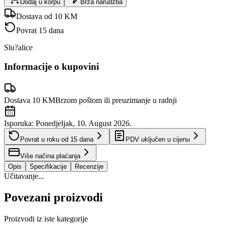
Dodaj u korpu
Brza narudžba
Dostava od 10 KM
Povrat 15 dana
Slu?alice
Informacije o kupovini
Dostava 10 KM
Brzom poštom ili preuzimanje u radnji
Isporuka:
Ponedjeljak, 10. August 2026.
Povrat u roku od
15
dana
PDV uključen u cijenu
Više načina plaćanja
Opis
Specifikacije
Recenzije
Učitavanje...
Povezani proizvodi
Proizvodi iz iste kategorije