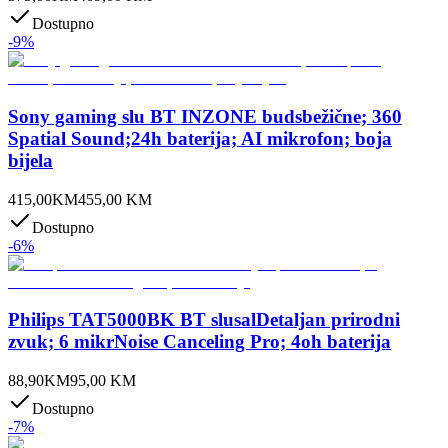
Dostupno
-
9
%
Sony gaming slu BT INZONE budsbežične; 360
Spatial Sound;24h baterija; AI mikrofon; boja
bijela
415,00
KM
455,00
KM
Dostupno
-
6
%
Philips TAT5000BK BT slusalDetaljan prirodni
zvuk; 6 mikrNoise Canceling Pro; 4oh baterija
88,90
KM
95,00
KM
Dostupno
-
7
%