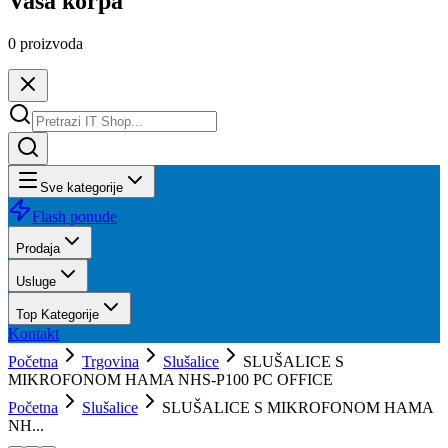
Vaša korpa
0
proizvoda
Sve kategorije
Flash ponude
Prodaja
Usluge
Top Kategorije
Kontakt
Početna
Trgovina
Slušalice
SLUŠALICE S
MIKROFONOM HAMA NHS-P100 PC OFFICE
Početna
Slušalice
SLUŠALICE S MIKROFONOM HAMA
NH...