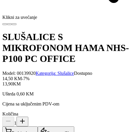
Klikni za uvećanje
SLUŠALICE S
MIKROFONOM HAMA NHS-
P100 PC OFFICE
Model:
00139920
Kategorija:
Slušalice
Dostupno
14,50
KM
-
7
%
13,90
KM
Ušteda
0,60
KM
Cijena sa uključenim PDV-om
Količina
1