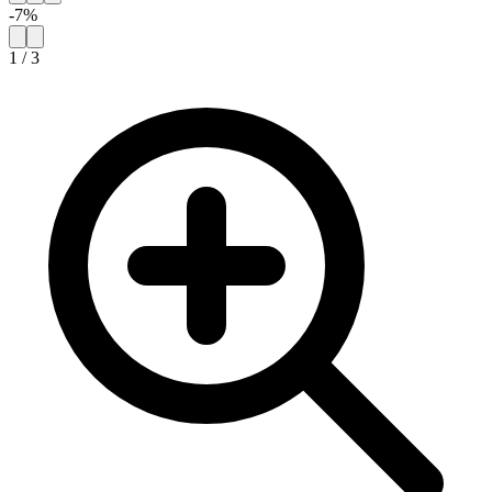
-
7
%
1
/
3