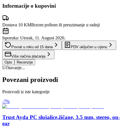
Informacije o kupovini
Dostava 10 KM
Brzom poštom ili preuzimanje u radnji
Isporuka:
Utorak, 11. August 2026.
Povrat u roku od
15
dana
PDV uključen u cijenu
Više načina plaćanja
Opis
Recenzije
Učitavanje...
Povezani proizvodi
Proizvodi iz iste kategorije
-
7
%
Trust Ayda PC slušalice,žičane, 3.5 mm, stereo, on-
ear