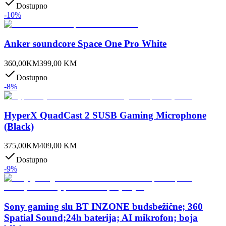
Dostupno
-
10
%
Anker soundcore Space One Pro White
360,00
KM
399,00
KM
Dostupno
-
8
%
HyperX QuadCast 2 SUSB Gaming Microphone
(Black)
375,00
KM
409,00
KM
Dostupno
-
9
%
Sony gaming slu BT INZONE budsbežične; 360
Spatial Sound;24h baterija; AI mikrofon; boja