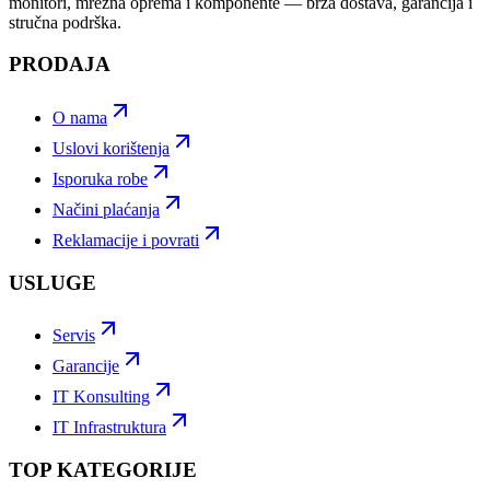
monitori, mrežna oprema i komponente — brza dostava, garancija i
stručna podrška.
PRODAJA
O nama
Uslovi korištenja
Isporuka robe
Načini plaćanja
Reklamacije i povrati
USLUGE
Servis
Garancije
IT Konsulting
IT Infrastruktura
TOP KATEGORIJE