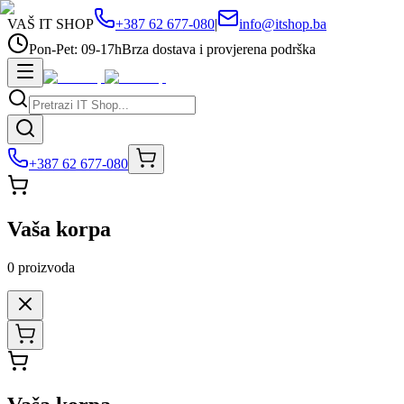
VAŠ IT SHOP
+387 62 677-080
|
info@itshop.ba
Pon-Pet: 09-17h
Brza dostava i provjerena podrška
+387 62 677-080
Vaša korpa
0
proizvoda