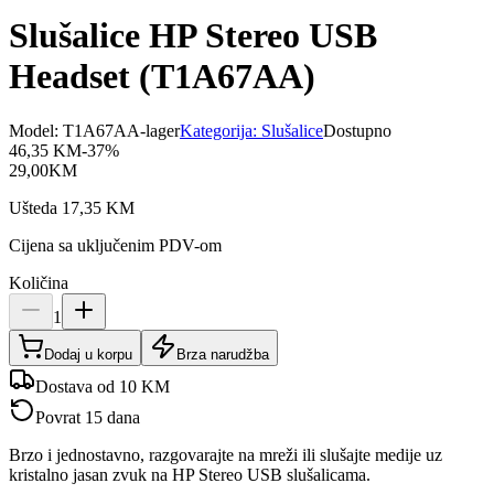
Slušalice HP Stereo USB
Headset (T1A67AA)
Model:
T1A67AA-lager
Kategorija:
Slušalice
Dostupno
46,35
KM
-
37
%
29,00
KM
Ušteda
17,35
KM
Cijena sa uključenim PDV-om
Količina
1
Dodaj u korpu
Brza narudžba
Dostava od 10 KM
Povrat 15 dana
Brzo i jednostavno, razgovarajte na mreži ili slušajte medije uz
kristalno jasan zvuk na HP Stereo USB slušalicama.