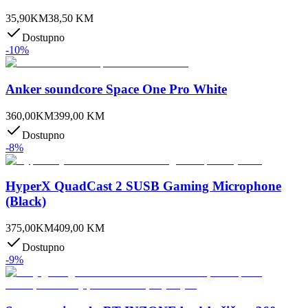
35,90
KM
38,50
KM
Dostupno
-
10
%
Anker soundcore Space One Pro White
360,00
KM
399,00
KM
Dostupno
-
8
%
HyperX QuadCast 2 SUSB Gaming Microphone
(Black)
375,00
KM
409,00
KM
Dostupno
-
9
%