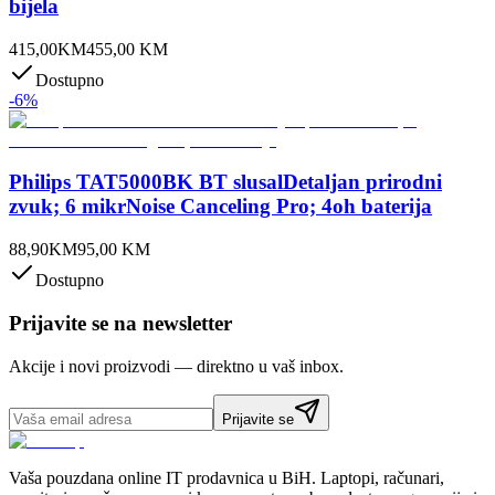
bijela
415,00
KM
455,00
KM
Dostupno
-
6
%
Philips TAT5000BK BT slusalDetaljan prirodni
zvuk; 6 mikrNoise Canceling Pro; 4oh baterija
88,90
KM
95,00
KM
Dostupno
Prijavite se na newsletter
Akcije i novi proizvodi — direktno u vaš inbox.
Prijavite se
Vaša pouzdana online IT prodavnica u BiH. Laptopi, računari,