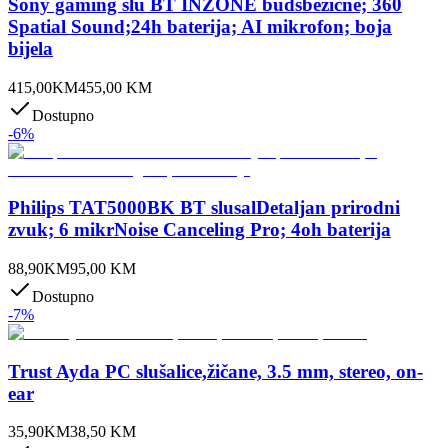
Sony gaming slu BT INZONE budsbežične; 360
Spatial Sound;24h baterija; AI mikrofon; boja
bijela
415,00
KM
455,00
KM
Dostupno
-
6
%
Philips TAT5000BK BT slusalDetaljan prirodni
zvuk; 6 mikrNoise Canceling Pro; 4oh baterija
88,90
KM
95,00
KM
Dostupno
-
7
%
Trust Ayda PC slušalice,žičane, 3.5 mm, stereo, on-
ear
35,90
KM
38,50
KM