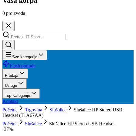
Vaša korpa
0
proizvoda
Sve kategorije
Flash ponude
Prodaja
Usluge
Top Kategorije
Kontakt
Početna
Trgovina
Slušalice
Slušalice HP Stereo USB
Headset (T1A67AA)
Početna
Slušalice
Slušalice HP Stereo USB Headse...
-
37
%