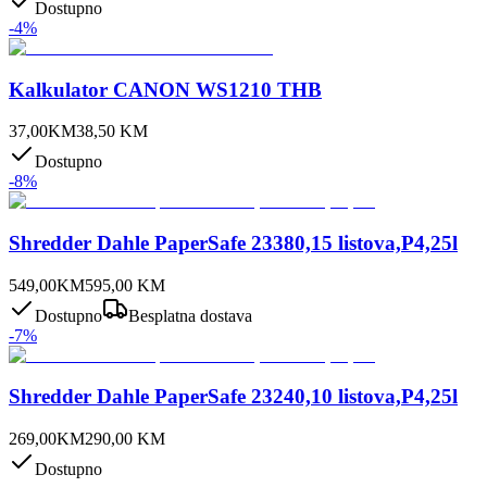
Dostupno
-
4
%
Kalkulator CANON WS1210 THB
37,00
KM
38,50
KM
Dostupno
-
8
%
Shredder Dahle PaperSafe 23380,15 listova,P4,25l
549,00
KM
595,00
KM
Dostupno
Besplatna dostava
-
7
%
Shredder Dahle PaperSafe 23240,10 listova,P4,25l
269,00
KM
290,00
KM
Dostupno