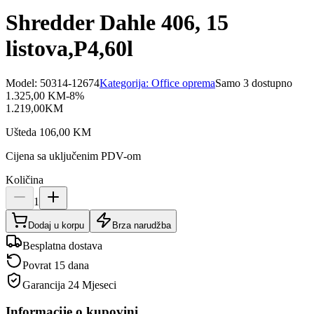
Shredder Dahle 406, 15
listova,P4,60l
Model:
50314-12674
Kategorija:
Office oprema
Samo 3 dostupno
1.325,00
KM
-
8
%
1.219,00
KM
Ušteda
106,00
KM
Cijena sa uključenim PDV-om
Količina
1
Dodaj u korpu
Brza narudžba
Besplatna dostava
Povrat 15 dana
Garancija
24 Mjeseci
Informacije o kupovini