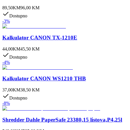
89,50
KM
96,00
KM
Dostupno
-
3
%
Kalkulator CANON TX-1210E
44,00
KM
45,50
KM
Dostupno
-
4
%
Kalkulator CANON WS1210 THB
37,00
KM
38,50
KM
Dostupno
-
8
%
Shredder Dahle PaperSafe 23380,15 listova,P4,25l