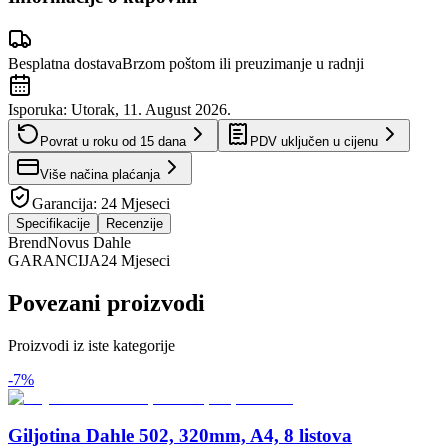
Besplatna dostava
Brzom poštom ili preuzimanje u radnji
Isporuka:
Utorak, 11. August 2026.
Povrat u roku od
15
dana
PDV uključen u cijenu
Više načina plaćanja
Garancija:
24 Mjeseci
Specifikacije
Recenzije
Brend
Novus Dahle
GARANCIJA
24 Mjeseci
Povezani proizvodi
Proizvodi iz iste kategorije
-
7
%
Giljotina Dahle 502, 320mm, A4, 8 listova