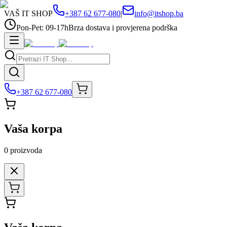
VAŠ IT SHOP
+387 62 677-080
|
info@itshop.ba
Pon-Pet: 09-17h
Brza dostava i provjerena podrška
+387 62 677-080
Vaša korpa
0
proizvoda