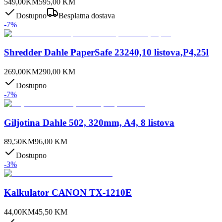
549,00
KM
595,00
KM
Dostupno
Besplatna dostava
-
7
%
Shredder Dahle PaperSafe 23240,10 listova,P4,25l
269,00
KM
290,00
KM
Dostupno
-
7
%
Giljotina Dahle 502, 320mm, A4, 8 listova
89,50
KM
96,00
KM
Dostupno
-
3
%
Kalkulator CANON TX-1210E
44,00
KM
45,50
KM