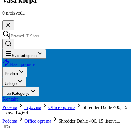
Vaša korpa
0
proizvoda
Sve kategorije
Flash ponude
Prodaja
Usluge
Top Kategorije
Kontakt
Početna
Trgovina
Office oprema
Shredder Dahle 406, 15
listova,P4,60l
Početna
Office oprema
Shredder Dahle 406, 15 listova...
-
8
%