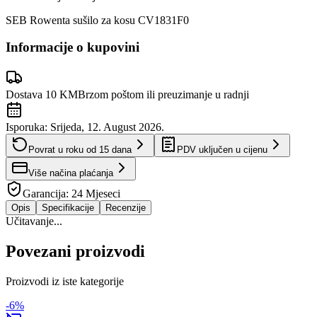
SEB Rowenta sušilo za kosu CV1831F0
Informacije o kupovini
Dostava 10 KM
Brzom poštom ili preuzimanje u radnji
Isporuka:
Srijeda, 12. August 2026.
Povrat u roku od
15
dana
PDV uključen u cijenu
Više načina plaćanja
Garancija:
24 Mjeseci
Opis
Specifikacije
Recenzije
Učitavanje...
Povezani proizvodi
Proizvodi iz iste kategorije
-
6
%