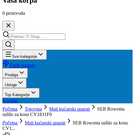
Vaša korpa
0
proizvoda
Sve kategorije
Flash ponude
Prodaja
Usluge
Top Kategorije
Kontakt
Početna
Trgovina
Mali kućanski aparati
SEB Rowenta
sušilo za kosu CV1831F0
Početna
Mali kućanski aparati
SEB Rowenta sušilo za kosu
CV1...
-
4
%