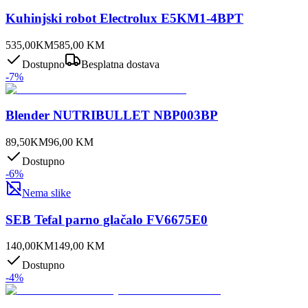
Kuhinjski robot Electrolux E5KM1-4BPT
535,00
KM
585,00
KM
Dostupno
Besplatna dostava
-
7
%
Blender NUTRIBULLET NBP003BP
89,50
KM
96,00
KM
Dostupno
-
6
%
Nema slike
SEB Tefal parno glačalo FV6675E0
140,00
KM
149,00
KM
Dostupno
-
4
%