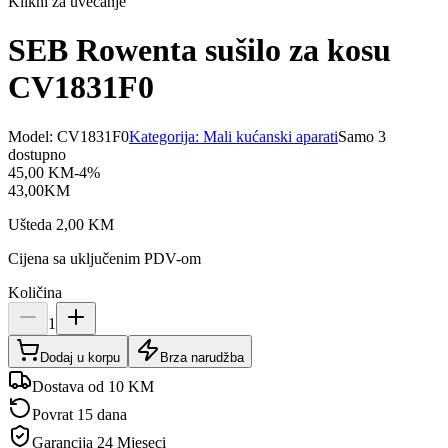
Klikni za uvećanje
SEB Rowenta sušilo za kosu
CV1831F0
Model:
CV1831F0
Kategorija:
Mali kućanski aparati
Samo 3
dostupno
45,00
KM
-
4
%
43,00
KM
Ušteda
2,00
KM
Cijena sa uključenim PDV-om
Količina
1
Dodaj u korpu
Brza narudžba
Dostava od 10 KM
Povrat 15 dana
Garancija
24 Mjeseci