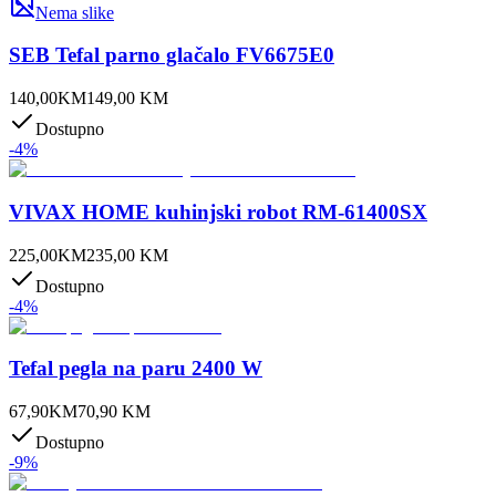
Nema slike
SEB Tefal parno glačalo FV6675E0
140,00
KM
149,00
KM
Dostupno
-
4
%
VIVAX HOME kuhinjski robot RM-61400SX
225,00
KM
235,00
KM
Dostupno
-
4
%
Tefal pegla na paru 2400 W
67,90
KM
70,90
KM
Dostupno
-
9
%