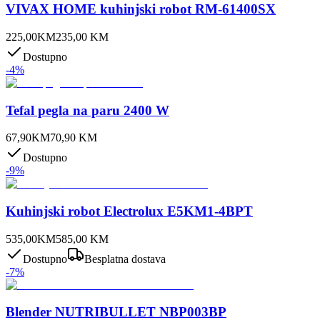
VIVAX HOME kuhinjski robot RM-61400SX
225,00
KM
235,00
KM
Dostupno
-
4
%
Tefal pegla na paru 2400 W
67,90
KM
70,90
KM
Dostupno
-
9
%
Kuhinjski robot Electrolux E5KM1-4BPT
535,00
KM
585,00
KM
Dostupno
Besplatna dostava
-
7
%
Blender NUTRIBULLET NBP003BP