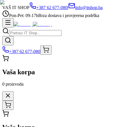
VAŠ IT SHOP
+387 62 677-080
|
info@itshop.ba
Pon-Pet: 09-17h
Brza dostava i provjerena podrška
+387 62 677-080
Vaša korpa
0
proizvoda