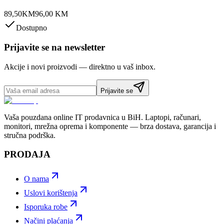
89,50
KM
96,00
KM
Dostupno
Prijavite se na newsletter
Akcije i novi proizvodi — direktno u vaš inbox.
Prijavite se
Vaša pouzdana online IT prodavnica u BiH. Laptopi, računari,
monitori, mrežna oprema i komponente — brza dostava, garancija i
stručna podrška.
PRODAJA
O nama
Uslovi korištenja
Isporuka robe
Načini plaćanja