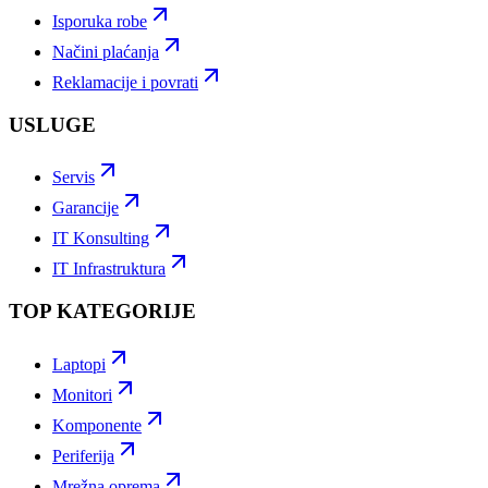
Isporuka robe
Načini plaćanja
Reklamacije i povrati
USLUGE
Servis
Garancije
IT Konsulting
IT Infrastruktura
TOP KATEGORIJE
Laptopi
Monitori
Komponente
Periferija
Mrežna oprema