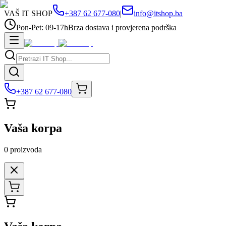
VAŠ IT SHOP
+387 62 677-080
|
info@itshop.ba
Pon-Pet: 09-17h
Brza dostava i provjerena podrška
+387 62 677-080
Vaša korpa
0
proizvoda