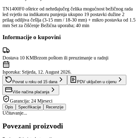
TN1400F0 oštrice od nehrđajučeg čelika mogućnost bežičnog rada
led svjetlo na indikatoru punjenja ukupno 19 postavki dužine 2
prilag odiljiva češlja (3-15 mm / 18-30 mm) + mikro postavka od 1.5
mm Set za čišćenje Bežićna uporaba; 40 min
Informacije o kupovini
Dostava 10 KM
Brzom poštom ili preuzimanje u radnji
Isporuka:
Srijeda, 12. August 2026.
Povrat u roku od
15
dana
PDV uključen u cijenu
Više načina plaćanja
Garancija:
24 Mjeseci
Opis
Specifikacije
Recenzije
Učitavanje...
Povezani proizvodi