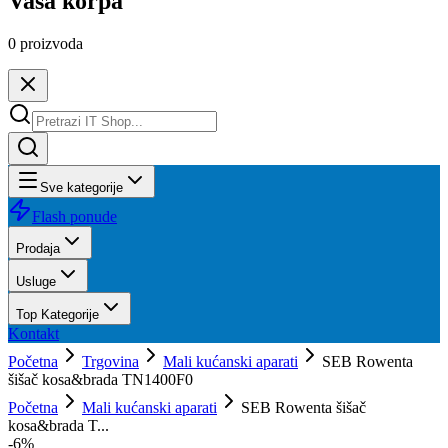
Vaša korpa
0
proizvoda
Sve kategorije
Flash ponude
Prodaja
Usluge
Top Kategorije
Kontakt
Početna
Trgovina
Mali kućanski aparati
SEB Rowenta
šišač kosa&brada TN1400F0
Početna
Mali kućanski aparati
SEB Rowenta šišač
kosa&brada T...
-
6
%