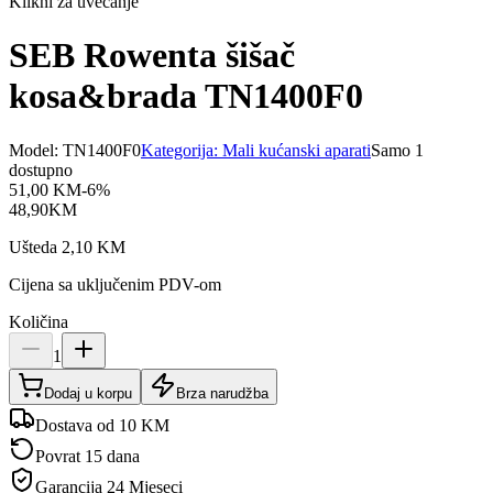
Klikni za uvećanje
SEB Rowenta šišač
kosa&brada TN1400F0
Model:
TN1400F0
Kategorija:
Mali kućanski aparati
Samo 1
dostupno
51,00
KM
-
6
%
48,90
KM
Ušteda
2,10
KM
Cijena sa uključenim PDV-om
Količina
1
Dodaj u korpu
Brza narudžba
Dostava od 10 KM
Povrat 15 dana
Garancija
24 Mjeseci