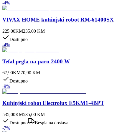
-
4
%
VIVAX HOME kuhinjski robot RM-61400SX
225,00
KM
235,00
KM
Dostupno
-
4
%
Tefal pegla na paru 2400 W
67,90
KM
70,90
KM
Dostupno
-
9
%
Kuhinjski robot Electrolux E5KM1-4BPT
535,00
KM
585,00
KM
Dostupno
Besplatna dostava
-
7
%