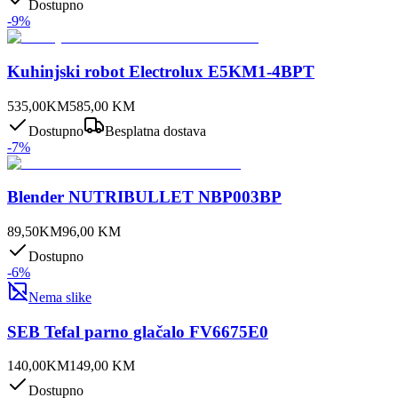
Dostupno
-
9
%
Kuhinjski robot Electrolux E5KM1-4BPT
535,00
KM
585,00
KM
Dostupno
Besplatna dostava
-
7
%
Blender NUTRIBULLET NBP003BP
89,50
KM
96,00
KM
Dostupno
-
6
%
Nema slike
SEB Tefal parno glačalo FV6675E0
140,00
KM
149,00
KM
Dostupno