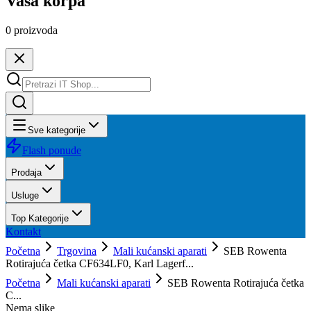
Vaša korpa
0
proizvoda
Sve kategorije
Flash ponude
Prodaja
Usluge
Top Kategorije
Kontakt
Početna
Trgovina
Mali kućanski aparati
SEB Rowenta
Rotirajuća četka CF634LF0, Karl Lagerf...
Početna
Mali kućanski aparati
SEB Rowenta Rotirajuća četka
C...
Nema slike