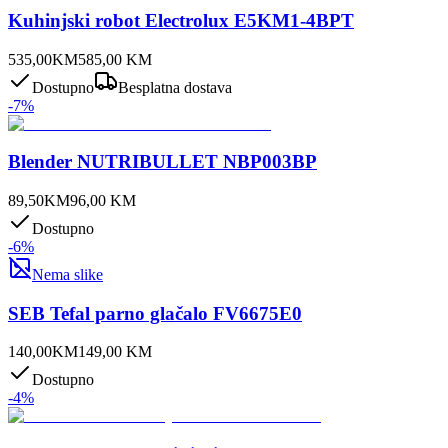
Kuhinjski robot Electrolux E5KM1-4BPT
535,00
KM
585,00
KM
Dostupno
Besplatna dostava
-
7
%
Blender NUTRIBULLET NBP003BP
89,50
KM
96,00
KM
Dostupno
-
6
%
Nema slike
SEB Tefal parno glačalo FV6675E0
140,00
KM
149,00
KM
Dostupno
-
4
%