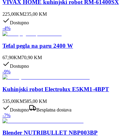
VIVAX HOME kuhinjski robot RM-61400SX
225,00
KM
235,00
KM
Dostupno
-
4
%
Tefal pegla na paru 2400 W
67,90
KM
70,90
KM
Dostupno
-
9
%
Kuhinjski robot Electrolux E5KM1-4BPT
535,00
KM
585,00
KM
Dostupno
Besplatna dostava
-
7
%
Blender NUTRIBULLET NBP003BP