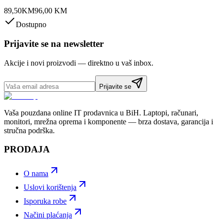
89,50
KM
96,00
KM
Dostupno
Prijavite se na newsletter
Akcije i novi proizvodi — direktno u vaš inbox.
Prijavite se
Vaša pouzdana online IT prodavnica u BiH. Laptopi, računari,
monitori, mrežna oprema i komponente — brza dostava, garancija i
stručna podrška.
PRODAJA
O nama
Uslovi korištenja
Isporuka robe
Načini plaćanja