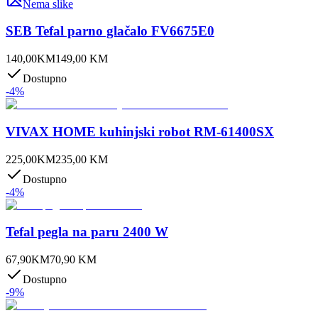
Nema slike
SEB Tefal parno glačalo FV6675E0
140,00
KM
149,00
KM
Dostupno
-
4
%
VIVAX HOME kuhinjski robot RM-61400SX
225,00
KM
235,00
KM
Dostupno
-
4
%
Tefal pegla na paru 2400 W
67,90
KM
70,90
KM
Dostupno
-
9
%