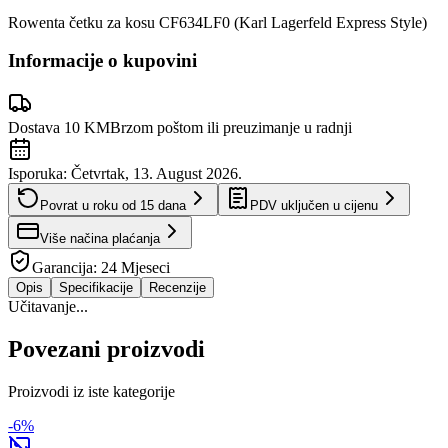
Rowenta četku za kosu CF634LF0 (Karl Lagerfeld Express Style)
Informacije o kupovini
Dostava 10 KM
Brzom poštom ili preuzimanje u radnji
Isporuka:
Četvrtak, 13. August 2026.
Povrat u roku od
15
dana
PDV uključen u cijenu
Više načina plaćanja
Garancija:
24 Mjeseci
Opis
Specifikacije
Recenzije
Učitavanje...
Povezani proizvodi
Proizvodi iz iste kategorije
-
6
%