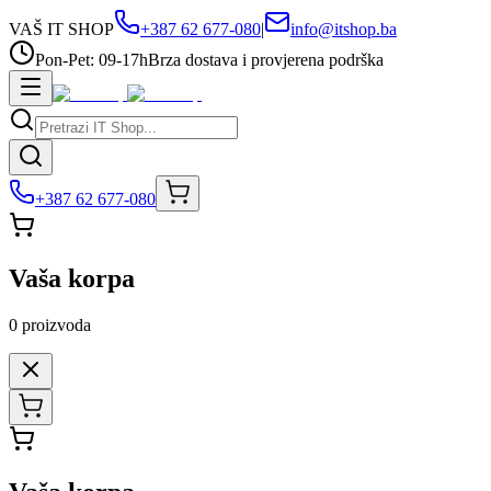
VAŠ IT SHOP
+387 62 677-080
|
info@itshop.ba
Pon-Pet: 09-17h
Brza dostava i provjerena podrška
+387 62 677-080
Vaša korpa
0
proizvoda