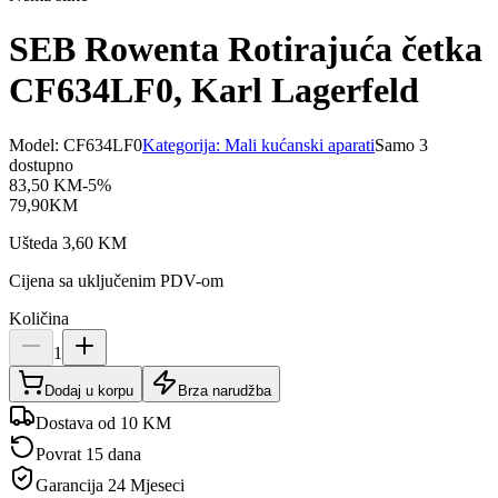
SEB Rowenta Rotirajuća četka
CF634LF0, Karl Lagerfeld
Model:
CF634LF0
Kategorija:
Mali kućanski aparati
Samo 3
dostupno
83,50
KM
-
5
%
79,90
KM
Ušteda
3,60
KM
Cijena sa uključenim PDV-om
Količina
1
Dodaj u korpu
Brza narudžba
Dostava od 10 KM
Povrat 15 dana
Garancija
24 Mjeseci